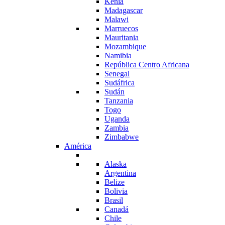
Kenia
Madagascar
Malawi
Marruecos
Mauritania
Mozambique
Namibia
República Centro Africana
Senegal
Sudáfrica
Sudán
Tanzania
Togo
Uganda
Zambia
Zimbabwe
América
Alaska
Argentina
Belize
Bolivia
Brasil
Canadá
Chile