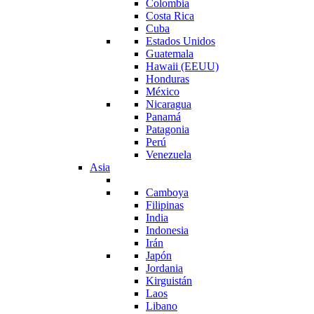
Colombia
Costa Rica
Cuba
Estados Unidos
Guatemala
Hawaii (EEUU)
Honduras
México
Nicaragua
Panamá
Patagonia
Perú
Venezuela
Asia
Camboya
Filipinas
India
Indonesia
Irán
Japón
Jordania
Kirguistán
Laos
Libano