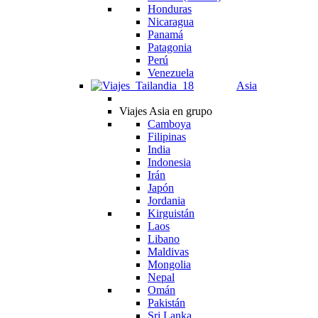
Honduras
Nicaragua
Panamá
Patagonia
Perú
Venezuela
Asia
Viajes Asia en grupo
Camboya
Filipinas
India
Indonesia
Irán
Japón
Jordania
Kirguistán
Laos
Libano
Maldivas
Mongolia
Nepal
Omán
Pakistán
Sri Lanka