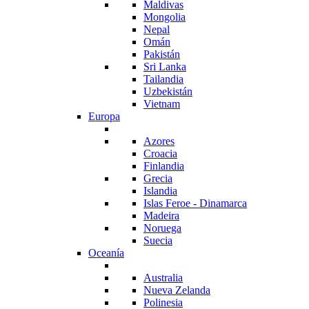
Maldivas
Mongolia
Nepal
Omán
Pakistán
Sri Lanka
Tailandia
Uzbekistán
Vietnam
Europa
Azores
Croacia
Finlandia
Grecia
Islandia
Islas Feroe - Dinamarca
Madeira
Noruega
Suecia
Oceanía
Australia
Nueva Zelanda
Polinesia