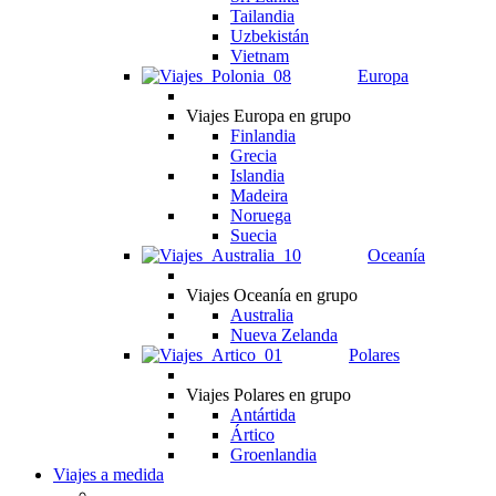
Tailandia
Uzbekistán
Vietnam
Europa
Viajes Europa en grupo
Finlandia
Grecia
Islandia
Madeira
Noruega
Suecia
Oceanía
Viajes Oceanía en grupo
Australia
Nueva Zelanda
Polares
Viajes Polares en grupo
Antártida
Ártico
Groenlandia
Viajes a medida