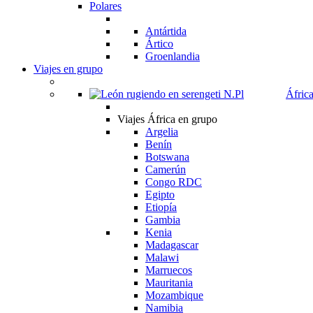
Polares
Antártida
Ártico
Groenlandia
Viajes en grupo
Áfric
Viajes África en grupo
Argelia
Benín
Botswana
Camerún
Congo RDC
Egipto
Etiopía
Gambia
Kenia
Madagascar
Malawi
Marruecos
Mauritania
Mozambique
Namibia