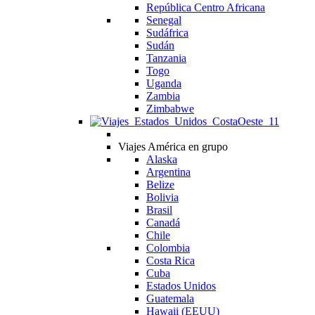
República Centro Africana
Senegal
Sudáfrica
Sudán
Tanzania
Togo
Uganda
Zambia
Zimbabwe
Viajes América en grupo
Alaska
Argentina
Belize
Bolivia
Brasil
Canadá
Chile
Colombia
Costa Rica
Cuba
Estados Unidos
Guatemala
Hawaii (EEUU)