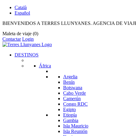
Català
Español
BIENVENIDOS A TERRES LLUNYANES. AGENCIA DE VIAJ
Maleta de viaje
(0)
Contactar
Login
DESTINOS
África
Argelia
Benín
Botswana
Cabo Verde
Camerún
Congo RDC
Egipto
Etiopía
Gambia
Isla Mauricio
Isla Reunión