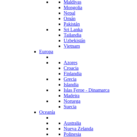
Maldivas
Mongolia
Nepal
Omán
Pakistán
Sri Lanka
Tailandia
Uzbekistán
Vietnam
Europa
Azores
Croacia
Finlandia
Grecia
Islandia
Islas Feroe - Dinamarca
Madeira
Noruega
Suecia
Oceanía
Australia
Nueva Zelanda
Polinesia