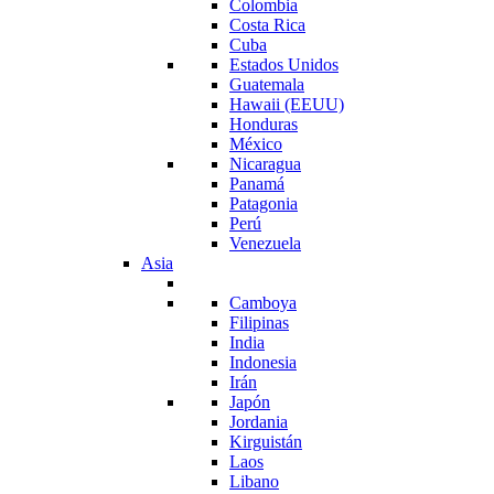
Colombia
Costa Rica
Cuba
Estados Unidos
Guatemala
Hawaii (EEUU)
Honduras
México
Nicaragua
Panamá
Patagonia
Perú
Venezuela
Asia
Camboya
Filipinas
India
Indonesia
Irán
Japón
Jordania
Kirguistán
Laos
Libano