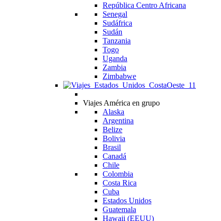
República Centro Africana
Senegal
Sudáfrica
Sudán
Tanzania
Togo
Uganda
Zambia
Zimbabwe
Viajes América en grupo
Alaska
Argentina
Belize
Bolivia
Brasil
Canadá
Chile
Colombia
Costa Rica
Cuba
Estados Unidos
Guatemala
Hawaii (EEUU)