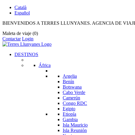
Català
Español
BIENVENIDOS A TERRES LLUNYANES. AGENCIA DE VIAJ
Maleta de viaje
(0)
Contactar
Login
DESTINOS
África
Argelia
Benín
Botswana
Cabo Verde
Camerún
Congo RDC
Egipto
Etiopía
Gambia
Isla Mauricio
Isla Reunión