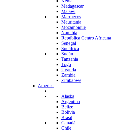
Kenia
Madagascar
Malawi
Marruecos
Mauritania
Mozambique
Namibia
República Centro Africana
Senegal
Sudáfrica
Sudán
Tanzania
Togo
Uganda
Zambia
Zimbabwe
América
Alaska
Argentina
Belize
Bolivia
Brasil
Canadá
Chile