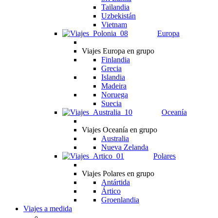
Tailandia
Uzbekistán
Vietnam
Europa
Viajes Europa en grupo
Finlandia
Grecia
Islandia
Madeira
Noruega
Suecia
Oceanía
Viajes Oceanía en grupo
Australia
Nueva Zelanda
Polares
Viajes Polares en grupo
Antártida
Ártico
Groenlandia
Viajes a medida