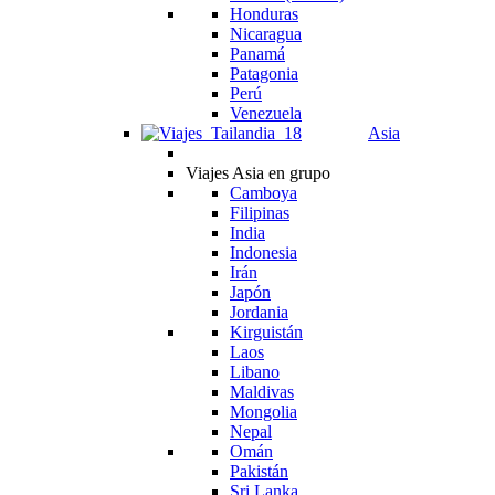
Honduras
Nicaragua
Panamá
Patagonia
Perú
Venezuela
Asia
Viajes Asia en grupo
Camboya
Filipinas
India
Indonesia
Irán
Japón
Jordania
Kirguistán
Laos
Libano
Maldivas
Mongolia
Nepal
Omán
Pakistán
Sri Lanka