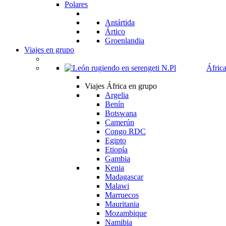
Polares
Antártida
Ártico
Groenlandia
Viajes en grupo
Áfric
Viajes África en grupo
Argelia
Benín
Botswana
Camerún
Congo RDC
Egipto
Etiopía
Gambia
Kenia
Madagascar
Malawi
Marruecos
Mauritania
Mozambique
Namibia