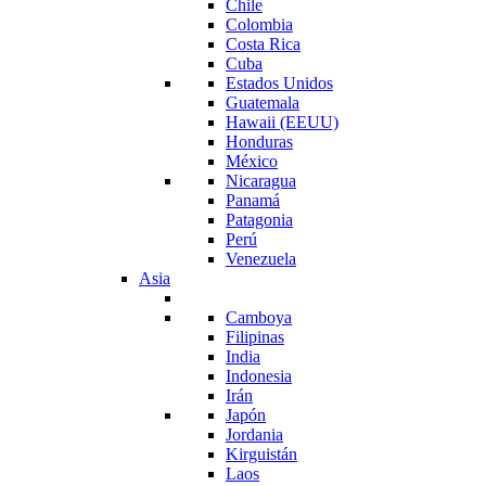
Chile
Colombia
Costa Rica
Cuba
Estados Unidos
Guatemala
Hawaii (EEUU)
Honduras
México
Nicaragua
Panamá
Patagonia
Perú
Venezuela
Asia
Camboya
Filipinas
India
Indonesia
Irán
Japón
Jordania
Kirguistán
Laos