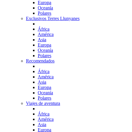
Europa
Oceanía
Polares
Exclusivos Terres Llunyanes
África
América
Asia
Europa
Oceanía
Polares
Recomendados
África
América
Asia
Europa
Oceanía
Polares
Viajes de aventura
África
América
Asia
Europa