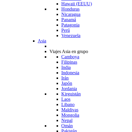
Hawaii (EEUU)
Honduras
Nicaragua
Panamá
Patagonia
Perú
Venezuela
Asia
Viajes Asia en grupo
Camboya
Filipinas
India
Indonesia
Irán
Japón
Jordania
Kirguistán
Laos
Libano
Maldivas
Mongolia
Nepal
Omán
Pakistán