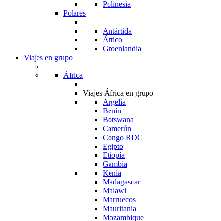
Polinesia
Polares
Antártida
Ártico
Groenlandia
Viajes en grupo
África
Viajes África en grupo
Argelia
Benín
Botswana
Camerún
Congo RDC
Egipto
Etiopía
Gambia
Kenia
Madagascar
Malawi
Marruecos
Mauritania
Mozambique