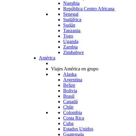
Namibia
República Centro Africana
Senegal
Sudáfrica
Sudán
Tanzania
Togo
Uganda
Zambia
Zimbabwe
América
Viajes América en grupo
Alaska
Argentina
Belize
Bolivia
Brasil
Canadá
Chile
Colombia
Costa Rica
Cuba
Estados Unidos
Guatemala