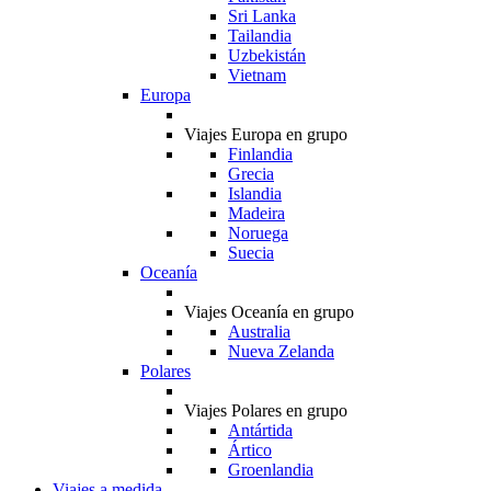
Sri Lanka
Tailandia
Uzbekistán
Vietnam
Europa
Viajes Europa en grupo
Finlandia
Grecia
Islandia
Madeira
Noruega
Suecia
Oceanía
Viajes Oceanía en grupo
Australia
Nueva Zelanda
Polares
Viajes Polares en grupo
Antártida
Ártico
Groenlandia
Viajes a medida