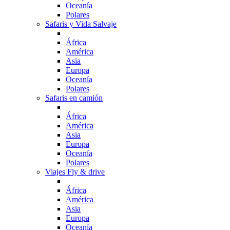
Oceanía
Polares
Safaris y Vida Salvaje
África
América
Asia
Europa
Oceanía
Polares
Safaris en camión
África
América
Asia
Europa
Oceanía
Polares
Viajes Fly & drive
África
América
Asia
Europa
Oceanía