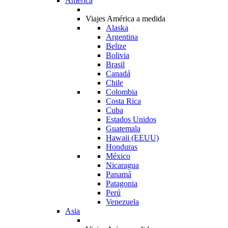
América
Viajes América a medida
Alaska
Argentina
Belize
Bolivia
Brasil
Canadá
Chile
Colombia
Costa Rica
Cuba
Estados Unidos
Guatemala
Hawaii (EEUU)
Honduras
México
Nicaragua
Panamá
Patagonia
Perú
Venezuela
Asia