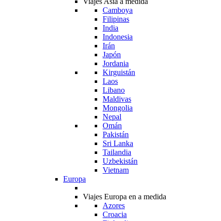
Viajes Asia a medida
Camboya
Filipinas
India
Indonesia
Irán
Japón
Jordania
Kirguistán
Laos
Libano
Maldivas
Mongolia
Nepal
Omán
Pakistán
Sri Lanka
Tailandia
Uzbekistán
Vietnam
Europa
Viajes Europa en a medida
Azores
Croacia