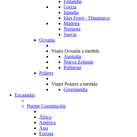
Finlandia
Grecia
Islandia
Islas Feroe - Dinamarca
Madeira
Noruega
Suecia
Oceanía
Viajes Oceanía a medida
Australia
Nueva Zelanda
Polinesia
Polares
Viajes Polares a medida
Groenlandia
Escapadas
Puente Constitución
África
América
Asia
Europa