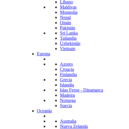
Libano
Maldivas
Mongolia
Nepal
Omán
Pakistán
Sri Lanka
Tailandia
Uzbekistán
Vietnam
Europa
Azores
Croacia
Finlandia
Grecia
Islandia
Islas Feroe - Dinamarca
Madeira
Noruega
Suecia
Oceanía
Australia
Nueva Zelanda