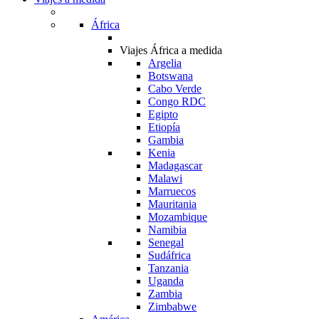
África
Viajes África a medida
Argelia
Botswana
Cabo Verde
Congo RDC
Egipto
Etiopía
Gambia
Kenia
Madagascar
Malawi
Marruecos
Mauritania
Mozambique
Namibia
Senegal
Sudáfrica
Tanzania
Uganda
Zambia
Zimbabwe