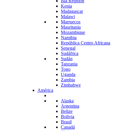
Isla Reunión
Kenia
Madagascar
Malawi
Marruecos
Mauritania
Mozambique
Namibia
República Centro Africana
Senegal
Sudáfrica
Sudán
Tanzania
Togo
Uganda
Zambia
Zimbabwe
América
Alaska
Argentina
Belize
Bolivia
Brasil
Canadá