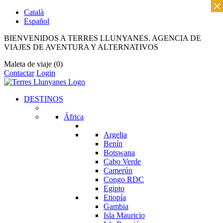
×
Català
Español
BIENVENIDOS A TERRES LLUNYANES. AGENCIA DE
VIAJES DE AVENTURA Y ALTERNATIVOS
Maleta de viaje
(0)
Contactar
Login
DESTINOS
África
Argelia
Benín
Botswana
Cabo Verde
Camerún
Congo RDC
Egipto
Etiopía
Gambia
Isla Mauricio