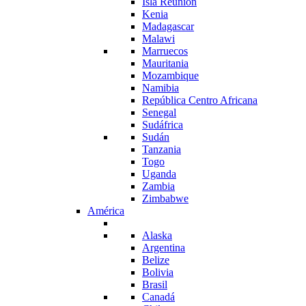
Isla Reunión
Kenia
Madagascar
Malawi
Marruecos
Mauritania
Mozambique
Namibia
República Centro Africana
Senegal
Sudáfrica
Sudán
Tanzania
Togo
Uganda
Zambia
Zimbabwe
América
Alaska
Argentina
Belize
Bolivia
Brasil
Canadá