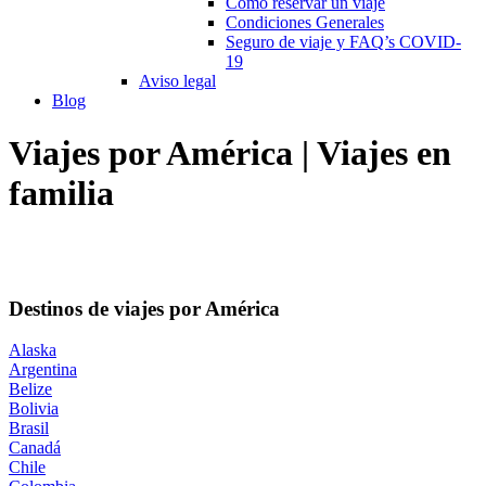
Cómo reservar un viaje
Condiciones Generales
Seguro de viaje y FAQ’s COVID-
19
Aviso legal
Blog
Viajes por América | Viajes en
familia
Destinos de viajes por América
Alaska
Argentina
Belize
Bolivia
Brasil
Canadá
Chile