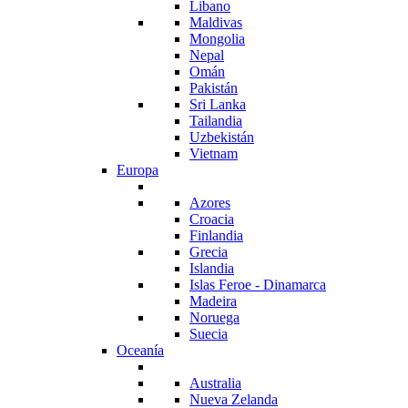
Libano
Maldivas
Mongolia
Nepal
Omán
Pakistán
Sri Lanka
Tailandia
Uzbekistán
Vietnam
Europa
Azores
Croacia
Finlandia
Grecia
Islandia
Islas Feroe - Dinamarca
Madeira
Noruega
Suecia
Oceanía
Australia
Nueva Zelanda