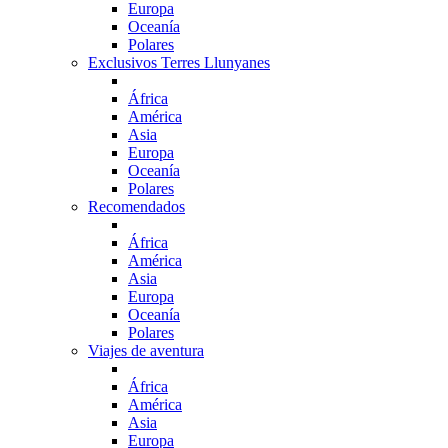
Europa
Oceanía
Polares
Exclusivos Terres Llunyanes
África
América
Asia
Europa
Oceanía
Polares
Recomendados
África
América
Asia
Europa
Oceanía
Polares
Viajes de aventura
África
América
Asia
Europa