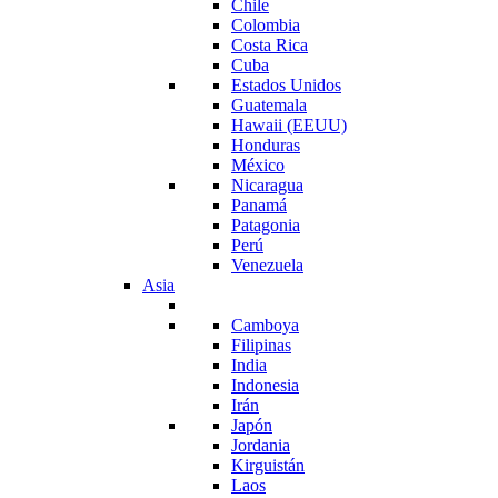
Chile
Colombia
Costa Rica
Cuba
Estados Unidos
Guatemala
Hawaii (EEUU)
Honduras
México
Nicaragua
Panamá
Patagonia
Perú
Venezuela
Asia
Camboya
Filipinas
India
Indonesia
Irán
Japón
Jordania
Kirguistán
Laos