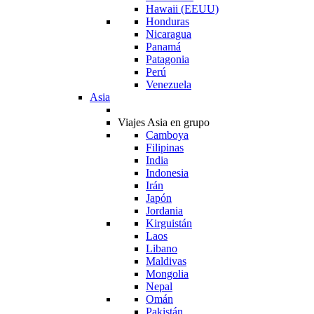
Hawaii (EEUU)
Honduras
Nicaragua
Panamá
Patagonia
Perú
Venezuela
Asia
Viajes Asia en grupo
Camboya
Filipinas
India
Indonesia
Irán
Japón
Jordania
Kirguistán
Laos
Libano
Maldivas
Mongolia
Nepal
Omán
Pakistán