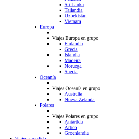
Sri Lanka
Tailandia
Uzbekistán
Vietnam
Europa
Viajes Europa en grupo
Finlandia
Grecia
Islandia
Madeira
Noruega
Suecia
Oceanía
Viajes Oceanía en grupo
Australia
Nueva Zelanda
Polares
Viajes Polares en grupo
Antártida
Ártico
Groenlandia
Viajes a medida