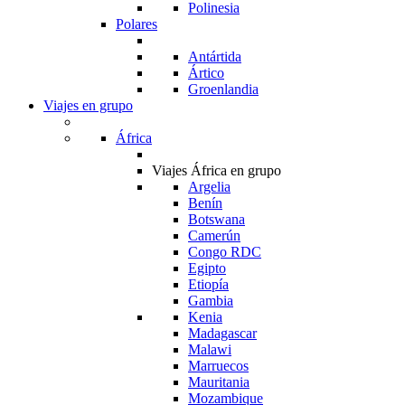
Polinesia
Polares
Antártida
Ártico
Groenlandia
Viajes en grupo
África
Viajes África en grupo
Argelia
Benín
Botswana
Camerún
Congo RDC
Egipto
Etiopía
Gambia
Kenia
Madagascar
Malawi
Marruecos
Mauritania
Mozambique