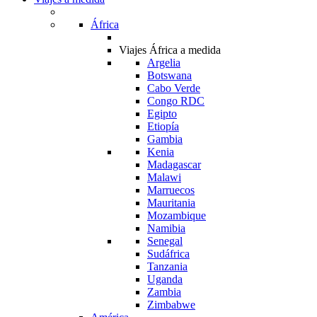
África
Viajes África a medida
Argelia
Botswana
Cabo Verde
Congo RDC
Egipto
Etiopía
Gambia
Kenia
Madagascar
Malawi
Marruecos
Mauritania
Mozambique
Namibia
Senegal
Sudáfrica
Tanzania
Uganda
Zambia
Zimbabwe