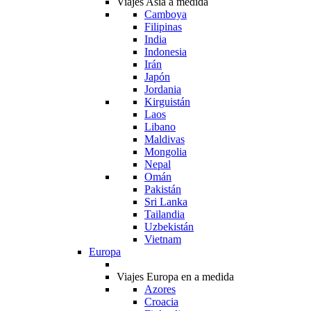
Viajes Asia a medida
Camboya
Filipinas
India
Indonesia
Irán
Japón
Jordania
Kirguistán
Laos
Libano
Maldivas
Mongolia
Nepal
Omán
Pakistán
Sri Lanka
Tailandia
Uzbekistán
Vietnam
Europa
Viajes Europa en a medida
Azores
Croacia