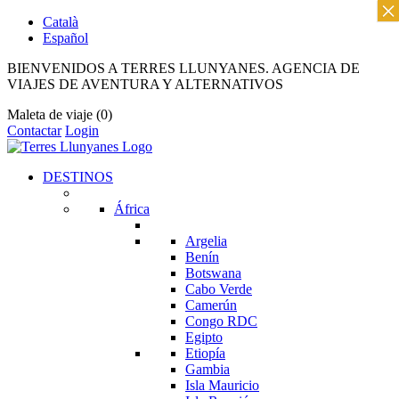
×
Català
Español
BIENVENIDOS A TERRES LLUNYANES. AGENCIA DE
VIAJES DE AVENTURA Y ALTERNATIVOS
Maleta de viaje
(0)
Contactar
Login
DESTINOS
África
Argelia
Benín
Botswana
Cabo Verde
Camerún
Congo RDC
Egipto
Etiopía
Gambia
Isla Mauricio