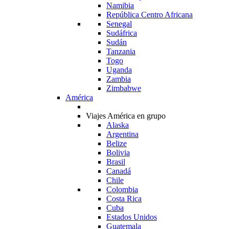
Namibia
República Centro Africana
Senegal
Sudáfrica
Sudán
Tanzania
Togo
Uganda
Zambia
Zimbabwe
América
Viajes América en grupo
Alaska
Argentina
Belize
Bolivia
Brasil
Canadá
Chile
Colombia
Costa Rica
Cuba
Estados Unidos
Guatemala