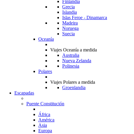
Finlandia
Grecia
Islandia
Islas Feroe - Dinamarca
Madeira
Noruega
Suecia
Oceanía
Viajes Oceanía a medida
Australia
Nueva Zelanda
Polinesia
Polares
Viajes Polares a medida
Groenlandia
Escapadas
Puente Constitución
África
América
Asia
Europa