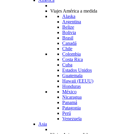
América
Viajes América a medida
Alaska
Argentina
Belize
Bolivia
Brasil
Canadá
Chile
Colombia
Costa Rica
Cuba
Estados Unidos
Guatemala
Hawaii (EEUU)
Honduras
México
Nicaragua
Panamá
Patagonia
Perú
Venezuela
Asia