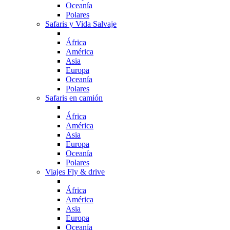
Oceanía
Polares
Safaris y Vida Salvaje
África
América
Asia
Europa
Oceanía
Polares
Safaris en camión
África
América
Asia
Europa
Oceanía
Polares
Viajes Fly & drive
África
América
Asia
Europa
Oceanía