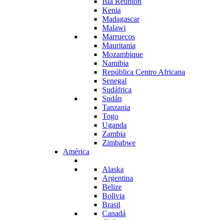
Isla Reunión
Kenia
Madagascar
Malawi
Marruecos
Mauritania
Mozambique
Namibia
República Centro Africana
Senegal
Sudáfrica
Sudán
Tanzania
Togo
Uganda
Zambia
Zimbabwe
América
Alaska
Argentina
Belize
Bolivia
Brasil
Canadá