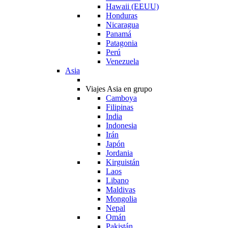
Hawaii (EEUU)
Honduras
Nicaragua
Panamá
Patagonia
Perú
Venezuela
Asia
Viajes Asia en grupo
Camboya
Filipinas
India
Indonesia
Irán
Japón
Jordania
Kirguistán
Laos
Libano
Maldivas
Mongolia
Nepal
Omán
Pakistán