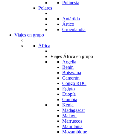
Polinesia
Polares
Antártida
Ártico
Groenlandia
Viajes en grupo
África
Viajes África en grupo
Argelia
Benín
Botswana
Camerún
Congo RDC
Egipto
Etiopía
Gambia
Kenia
Madagascar
Malawi
Marruecos
Mauritania
Mozambique