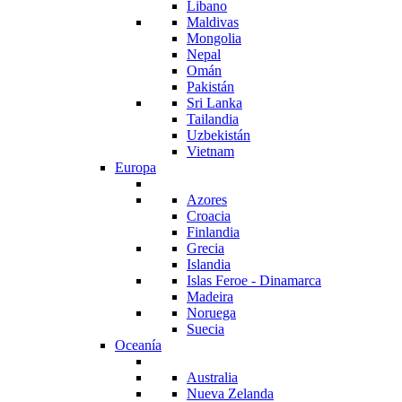
Libano
Maldivas
Mongolia
Nepal
Omán
Pakistán
Sri Lanka
Tailandia
Uzbekistán
Vietnam
Europa
Azores
Croacia
Finlandia
Grecia
Islandia
Islas Feroe - Dinamarca
Madeira
Noruega
Suecia
Oceanía
Australia
Nueva Zelanda