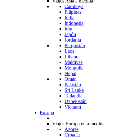
Viajes Asia a medida
Camboya
Filipinas
India
Indonesia
Irán
Japón
Jordania
Kirguistán
Laos
Libano
Maldivas
Mongolia
Nepal
Omán
Pakistán
Sri Lanka
Tailandia
Uzbekistán
Vietnam
Europa
Viajes Europa en a medida
Azores
Croacia