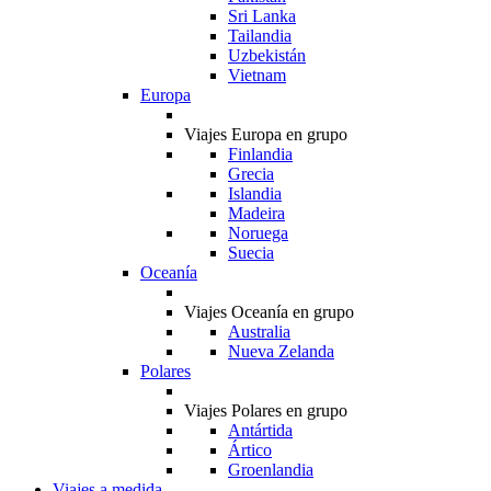
Sri Lanka
Tailandia
Uzbekistán
Vietnam
Europa
Viajes Europa en grupo
Finlandia
Grecia
Islandia
Madeira
Noruega
Suecia
Oceanía
Viajes Oceanía en grupo
Australia
Nueva Zelanda
Polares
Viajes Polares en grupo
Antártida
Ártico
Groenlandia
Viajes a medida