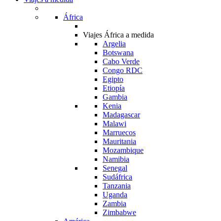
África
Viajes África a medida
Argelia
Botswana
Cabo Verde
Congo RDC
Egipto
Etiopía
Gambia
Kenia
Madagascar
Malawi
Marruecos
Mauritania
Mozambique
Namibia
Senegal
Sudáfrica
Tanzania
Uganda
Zambia
Zimbabwe