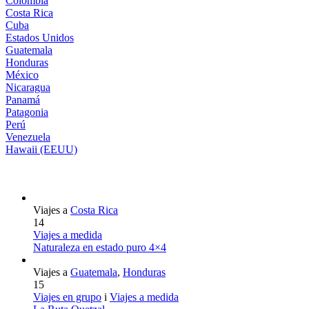
Colombia
Costa Rica
Cuba
Estados Unidos
Guatemala
Honduras
México
Nicaragua
Panamá
Patagonia
Perú
Venezuela
Hawaii (EEUU)
Viajes a
Costa Rica
14
Viajes a medida
Naturaleza en estado puro 4×4
Viajes a
Guatemala
,
Honduras
15
Viajes en grupo
i
Viajes a medida