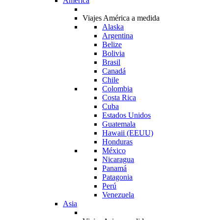
América
Viajes América a medida
Alaska
Argentina
Belize
Bolivia
Brasil
Canadá
Chile
Colombia
Costa Rica
Cuba
Estados Unidos
Guatemala
Hawaii (EEUU)
Honduras
México
Nicaragua
Panamá
Patagonia
Perú
Venezuela
Asia