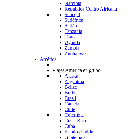
Namibia
República Centro Africana
Senegal
Sudáfrica
Sudán
Tanzania
Togo
Uganda
Zambia
Zimbabwe
América
Viajes América en grupo
Alaska
Argentina
Belize
Bolivia
Brasil
Canadá
Chile
Colombia
Costa Rica
Cuba
Estados Unidos
Guatemala