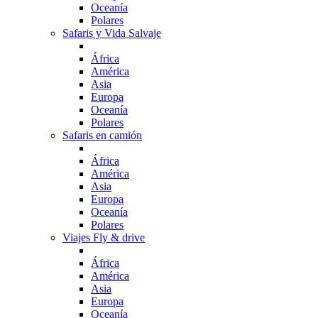
Oceanía
Polares
Safaris y Vida Salvaje
África
América
Asia
Europa
Oceanía
Polares
Safaris en camión
África
América
Asia
Europa
Oceanía
Polares
Viajes Fly & drive
África
América
Asia
Europa
Oceanía