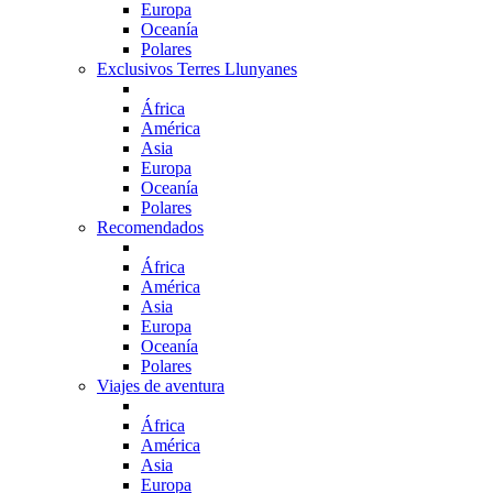
Europa
Oceanía
Polares
Exclusivos Terres Llunyanes
África
América
Asia
Europa
Oceanía
Polares
Recomendados
África
América
Asia
Europa
Oceanía
Polares
Viajes de aventura
África
América
Asia
Europa