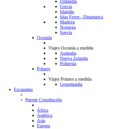
Finlandia
Grecia
Islandia
Islas Feroe - Dinamarca
Madeira
Noruega
Suecia
Oceanía
Viajes Oceanía a medida
Australia
Nueva Zelanda
Polinesia
Polares
Viajes Polares a medida
Groenlandia
Escapadas
Puente Constitución
África
América
Asia
Europa