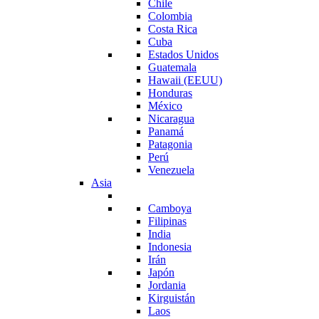
Chile
Colombia
Costa Rica
Cuba
Estados Unidos
Guatemala
Hawaii (EEUU)
Honduras
México
Nicaragua
Panamá
Patagonia
Perú
Venezuela
Asia
Camboya
Filipinas
India
Indonesia
Irán
Japón
Jordania
Kirguistán
Laos