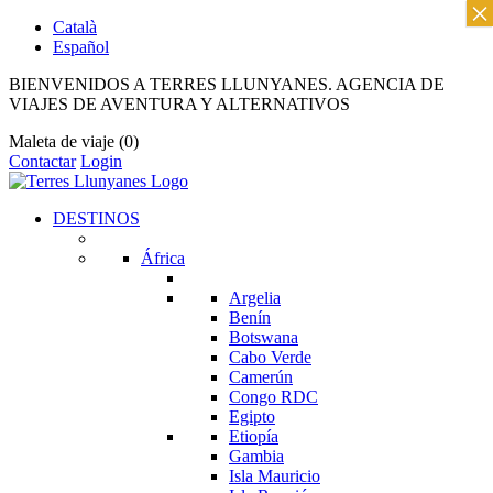
×
Català
Español
BIENVENIDOS A TERRES LLUNYANES. AGENCIA DE
VIAJES DE AVENTURA Y ALTERNATIVOS
Maleta de viaje
(0)
Contactar
Login
DESTINOS
África
Argelia
Benín
Botswana
Cabo Verde
Camerún
Congo RDC
Egipto
Etiopía
Gambia
Isla Mauricio