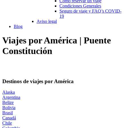
Cómo reservar un viaje
Condiciones Generales
Seguro de viaje y FAQ’s COVID-
19
Aviso legal
Blog
Viajes por América | Puente
Constitución
Destinos de viajes por América
Alaska
Argentina
Belize
Bolivia
Brasil
Canadá
Chile