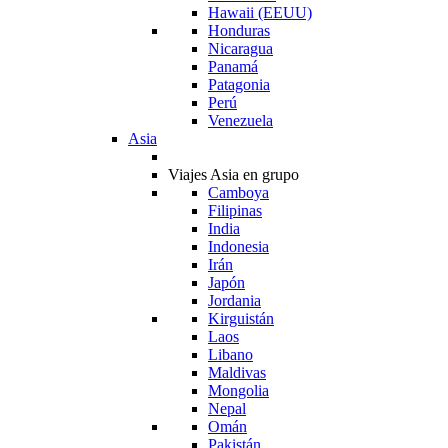
Hawaii (EEUU)
Honduras
Nicaragua
Panamá
Patagonia
Perú
Venezuela
Asia
Viajes Asia en grupo
Camboya
Filipinas
India
Indonesia
Irán
Japón
Jordania
Kirguistán
Laos
Libano
Maldivas
Mongolia
Nepal
Omán
Pakistán