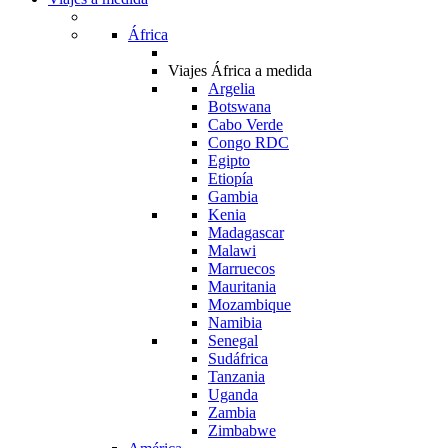
África
Viajes África a medida
Argelia
Botswana
Cabo Verde
Congo RDC
Egipto
Etiopía
Gambia
Kenia
Madagascar
Malawi
Marruecos
Mauritania
Mozambique
Namibia
Senegal
Sudáfrica
Tanzania
Uganda
Zambia
Zimbabwe