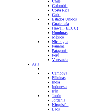
Chile
Colombia
Costa Rica
Cuba
Estados Unidos
Guatemala
Hawaii (EEUU)
Honduras
México
Nicaragua
Panamá
Patagonia
Perú
Venezuela
Asia
Camboya
Filipinas
India
Indonesia
Irán
Japón
Jordania
Kirguistán
Laos