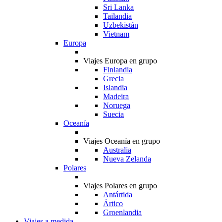
Sri Lanka
Tailandia
Uzbekistán
Vietnam
Europa
Viajes Europa en grupo
Finlandia
Grecia
Islandia
Madeira
Noruega
Suecia
Oceanía
Viajes Oceanía en grupo
Australia
Nueva Zelanda
Polares
Viajes Polares en grupo
Antártida
Ártico
Groenlandia
Viajes a medida