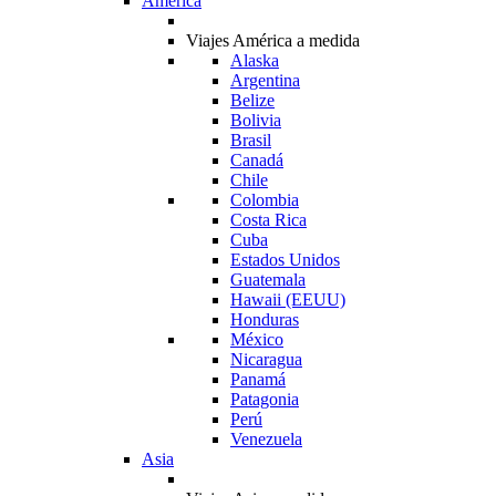
América
Viajes América a medida
Alaska
Argentina
Belize
Bolivia
Brasil
Canadá
Chile
Colombia
Costa Rica
Cuba
Estados Unidos
Guatemala
Hawaii (EEUU)
Honduras
México
Nicaragua
Panamá
Patagonia
Perú
Venezuela
Asia