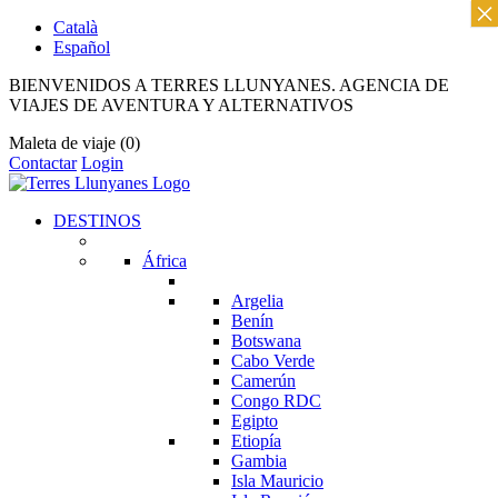
×
Català
Español
BIENVENIDOS A TERRES LLUNYANES. AGENCIA DE
VIAJES DE AVENTURA Y ALTERNATIVOS
Maleta de viaje
(0)
Contactar
Login
DESTINOS
África
Argelia
Benín
Botswana
Cabo Verde
Camerún
Congo RDC
Egipto
Etiopía
Gambia
Isla Mauricio