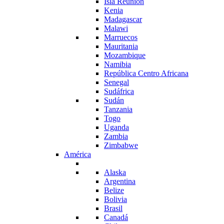
Isla Reunión
Kenia
Madagascar
Malawi
Marruecos
Mauritania
Mozambique
Namibia
República Centro Africana
Senegal
Sudáfrica
Sudán
Tanzania
Togo
Uganda
Zambia
Zimbabwe
América
Alaska
Argentina
Belize
Bolivia
Brasil
Canadá