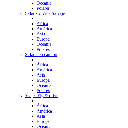
Oceanía
Polares
Safaris y Vida Salvaje
África
América
Asia
Europa
Oceanía
Polares
Safaris en camión
África
América
Asia
Europa
Oceanía
Polares
Viajes Fly & drive
África
América
Asia
Europa
Oceanía