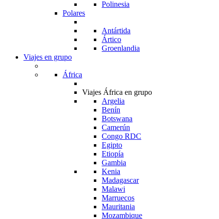
Polinesia
Polares
Antártida
Ártico
Groenlandia
Viajes en grupo
África
Viajes África en grupo
Argelia
Benín
Botswana
Camerún
Congo RDC
Egipto
Etiopía
Gambia
Kenia
Madagascar
Malawi
Marruecos
Mauritania
Mozambique