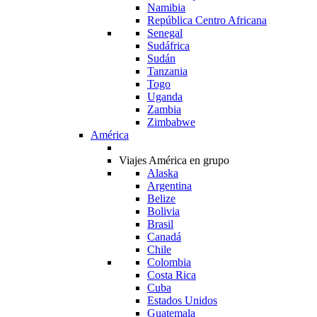
Namibia
República Centro Africana
Senegal
Sudáfrica
Sudán
Tanzania
Togo
Uganda
Zambia
Zimbabwe
América
Viajes América en grupo
Alaska
Argentina
Belize
Bolivia
Brasil
Canadá
Chile
Colombia
Costa Rica
Cuba
Estados Unidos
Guatemala