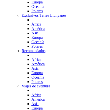
Europa
Oceanía
Polares
Exclusivos Terres Llunyanes
África
América
Asia
Europa
Oceanía
Polares
Recomendados
África
América
Asia
Europa
Oceanía
Polares
Viajes de aventura
África
América
Asia
Europa