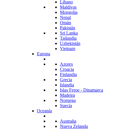
Libano
Maldivas
Mongolia
Nepal
Omán
Pakistán
Sri Lanka
Tailandia
Uzbekistán
Vietnam
Europa
Azores
Croacia
Finlandia
Grecia
Islandia
Islas Feroe - Dinamarca
Madeira
Noruega
Suecia
Oceanía
Australia
Nueva Zelanda