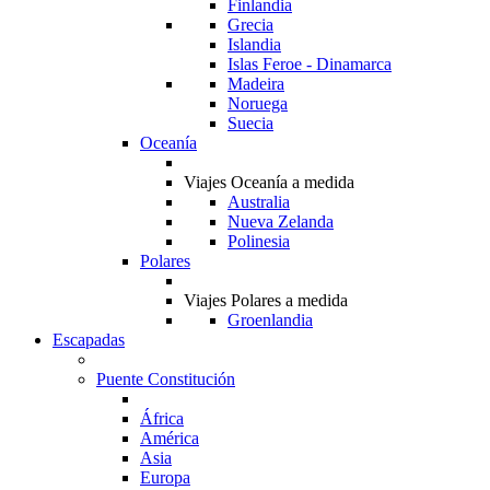
Finlandia
Grecia
Islandia
Islas Feroe - Dinamarca
Madeira
Noruega
Suecia
Oceanía
Viajes Oceanía a medida
Australia
Nueva Zelanda
Polinesia
Polares
Viajes Polares a medida
Groenlandia
Escapadas
Puente Constitución
África
América
Asia
Europa