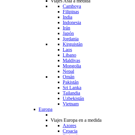
Viajes Asia a medida
Camboya
Filipinas
India
Indonesia
Irán
Japón
Jordania
Kirguistán
Laos
Libano
Maldivas
Mongolia
Nepal
Omán
Pakistán
Sri Lanka
Tailandia
Uzbekistán
Vietnam
Europa
Viajes Europa en a medida
Azores
Croacia