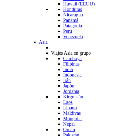
Hawaii (EEUU)
Honduras
Nicaragua
Panamá
Patagonia
Perú
Venezuela
Asia
Viajes Asia en grupo
Camboya
Filipinas
India
Indonesia
Irán
Japón
Jordania
Kirguistán
Laos
Libano
Maldivas
Mongolia
Nepal
Omán
Pakistán