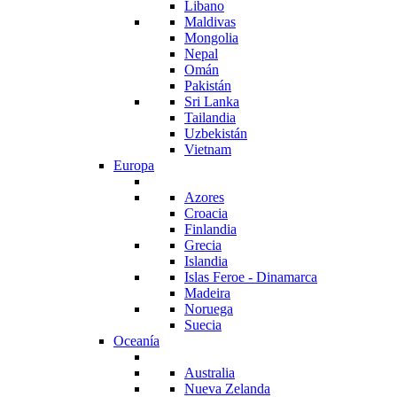
Libano
Maldivas
Mongolia
Nepal
Omán
Pakistán
Sri Lanka
Tailandia
Uzbekistán
Vietnam
Europa
Azores
Croacia
Finlandia
Grecia
Islandia
Islas Feroe - Dinamarca
Madeira
Noruega
Suecia
Oceanía
Australia
Nueva Zelanda