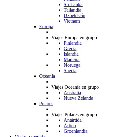
Sri Lanka
Tailandia
Uzbekistán
Vietnam
Europa
Viajes Europa en grupo
Finlandia
Grecia
Islandia
Madeira
Noruega
Suecia
Oceanía
Viajes Oceanía en grupo
Australia
Nueva Zelanda
Polares
Viajes Polares en grupo
Antártida
Ártico
Groenlandia
Viajes a medida