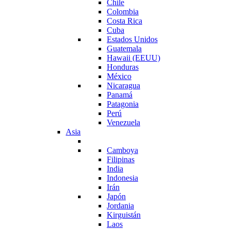
Chile
Colombia
Costa Rica
Cuba
Estados Unidos
Guatemala
Hawaii (EEUU)
Honduras
México
Nicaragua
Panamá
Patagonia
Perú
Venezuela
Asia
Camboya
Filipinas
India
Indonesia
Irán
Japón
Jordania
Kirguistán
Laos