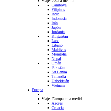
Viajes Asia a medida
Camboya
Filipinas
India
Indonesia
Irán
Japón
Jordania
Kirguistán
Laos
Libano
Maldivas
Mongolia
Nepal
Omán
Pakistán
Sri Lanka
Tailandia
Uzbekistán
Vietnam
Europa
Viajes Europa en a medida
Azores
Croacia