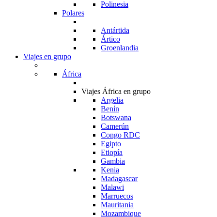
Polinesia
Polares
Antártida
Ártico
Groenlandia
Viajes en grupo
África
Viajes África en grupo
Argelia
Benín
Botswana
Camerún
Congo RDC
Egipto
Etiopía
Gambia
Kenia
Madagascar
Malawi
Marruecos
Mauritania
Mozambique