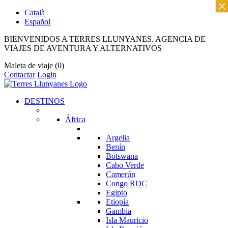
×
Català
Español
BIENVENIDOS A TERRES LLUNYANES. AGENCIA DE
VIAJES DE AVENTURA Y ALTERNATIVOS
Maleta de viaje
(0)
Contactar
Login
DESTINOS
África
Argelia
Benín
Botswana
Cabo Verde
Camerún
Congo RDC
Egipto
Etiopía
Gambia
Isla Mauricio