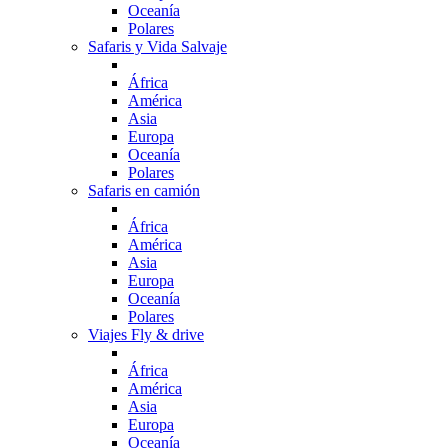
Oceanía
Polares
Safaris y Vida Salvaje
África
América
Asia
Europa
Oceanía
Polares
Safaris en camión
África
América
Asia
Europa
Oceanía
Polares
Viajes Fly & drive
África
América
Asia
Europa
Oceanía