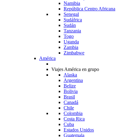
Namibia
República Centro Africana
Senegal
Sudáfrica
Sudán
Tanzania
Togo
Uganda
Zambia
Zimbabwe
América
Viajes América en grupo
Alaska
Argentina
Belize
Bolivia
Brasil
Canadá
Chile
Colombia
Costa Rica
Cuba
Estados Unidos
Guatemala