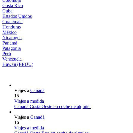
Colombia
Costa Rica
Cuba
Estados Unidos
Guatemala
Honduras
México
Nicaragua
Panamá
Patagonia
Perú
Venezuela
Hawaii (EEUU)
Viajes a
Canadá
15
Viajes a medida
Canadá Costa Oeste en coche de alquiler
Viajes a
Canadá
16
Viajes a medida