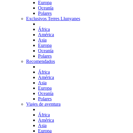
Europa
Oceanía
Polares
Exclusivos Terres Llunyanes
África
América
Asia
Europa
Oceanía
Polares
Recomendados
África
América
Asia
Europa
Oceanía
Polares
Viajes de aventura
África
América
Asia
Europa