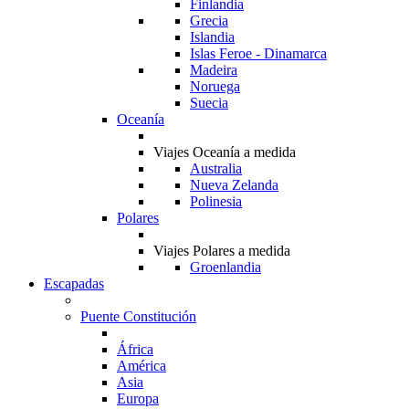
Finlandia
Grecia
Islandia
Islas Feroe - Dinamarca
Madeira
Noruega
Suecia
Oceanía
Viajes Oceanía a medida
Australia
Nueva Zelanda
Polinesia
Polares
Viajes Polares a medida
Groenlandia
Escapadas
Puente Constitución
África
América
Asia
Europa