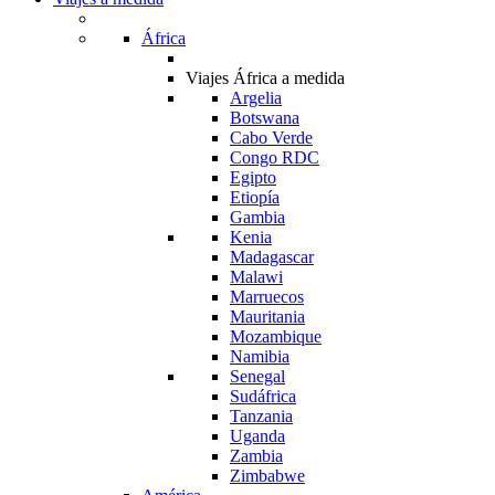
África
Viajes África a medida
Argelia
Botswana
Cabo Verde
Congo RDC
Egipto
Etiopía
Gambia
Kenia
Madagascar
Malawi
Marruecos
Mauritania
Mozambique
Namibia
Senegal
Sudáfrica
Tanzania
Uganda
Zambia
Zimbabwe