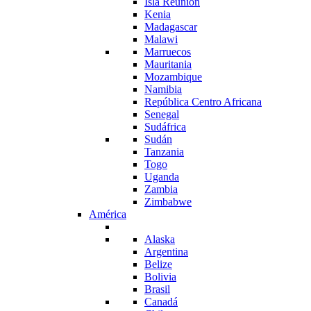
Isla Reunión
Kenia
Madagascar
Malawi
Marruecos
Mauritania
Mozambique
Namibia
República Centro Africana
Senegal
Sudáfrica
Sudán
Tanzania
Togo
Uganda
Zambia
Zimbabwe
América
Alaska
Argentina
Belize
Bolivia
Brasil
Canadá