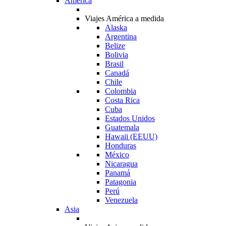
América
Viajes América a medida
Alaska
Argentina
Belize
Bolivia
Brasil
Canadá
Chile
Colombia
Costa Rica
Cuba
Estados Unidos
Guatemala
Hawaii (EEUU)
Honduras
México
Nicaragua
Panamá
Patagonia
Perú
Venezuela
Asia