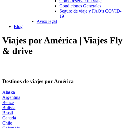
Cómo reservar un viaje
Condiciones Generales
Seguro de viaje y FAQ’s COVID-
19
Aviso legal
Blog
Viajes por América | Viajes Fly
& drive
Destinos de viajes por América
Alaska
Argentina
Belize
Bolivia
Brasil
Canadá
Chile