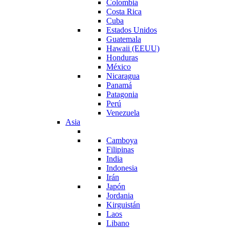
Colombia
Costa Rica
Cuba
Estados Unidos
Guatemala
Hawaii (EEUU)
Honduras
México
Nicaragua
Panamá
Patagonia
Perú
Venezuela
Asia
Camboya
Filipinas
India
Indonesia
Irán
Japón
Jordania
Kirguistán
Laos
Libano