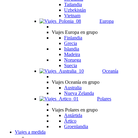
Tailandia
Uzbekistán
Vietnam
Europa
Viajes Europa en grupo
Finlandia
Grecia
Islandia
Madeira
Noruega
Suecia
Oceanía
Viajes Oceanía en grupo
Australia
Nueva Zelanda
Polares
Viajes Polares en grupo
Antártida
Ártico
Groenlandia
Viajes a medida