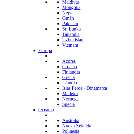
Maldivas
Mongolia
Nepal
Omán
Pakistán
Sri Lanka
Tailandia
Uzbekistán
Vietnam
Europa
Azores
Croacia
Finlandia
Grecia
Islandia
Islas Feroe - Dinamarca
Madeira
Noruega
Suecia
Oceanía
Australia
Nueva Zelanda
Polinesia