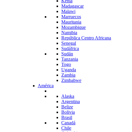
Kenia
Madagascar
Malawi
Marruecos
Mauritania
Mozambique
Namibia
República Centro Africana
Senegal
Sudáfrica
Sudán
Tanzania
Togo
Uganda
Zambia
Zimbabwe
América
Alaska
Argentina
Belize
Bolivia
Brasil
Canadá
Chile