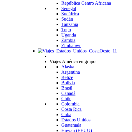
República Centro Africana
Senegal
Sudáfrica
Sudán
Tanzania
Togo
Uganda
Zambia
Zimbabwe
Viajes América en grupo
Alaska
Argentina
Belize
Bolivia
Brasil
Canadá
Chile
Colombia
Costa Rica
Cuba
Estados Unidos
Guatemala
Hawaii (EEUU)