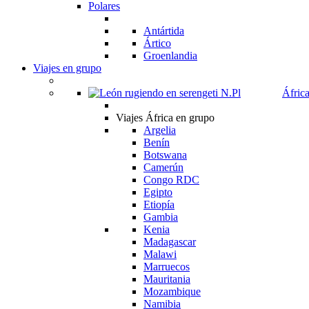
Polares
Antártida
Ártico
Groenlandia
Viajes en grupo
Áfric
Viajes África en grupo
Argelia
Benín
Botswana
Camerún
Congo RDC
Egipto
Etiopía
Gambia
Kenia
Madagascar
Malawi
Marruecos
Mauritania
Mozambique
Namibia