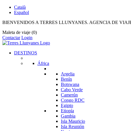
Català
Español
BIENVENIDOS A TERRES LLUNYANES. AGENCIA DE VIAJ
Maleta de viaje
(0)
Contactar
Login
DESTINOS
África
Argelia
Benín
Botswana
Cabo Verde
Camerún
Congo RDC
Egipto
Etiopía
Gambia
Isla Mauricio
Isla Reunión