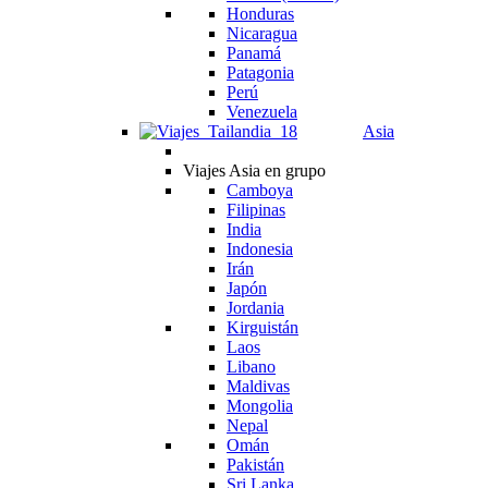
Honduras
Nicaragua
Panamá
Patagonia
Perú
Venezuela
Asia
Viajes Asia en grupo
Camboya
Filipinas
India
Indonesia
Irán
Japón
Jordania
Kirguistán
Laos
Libano
Maldivas
Mongolia
Nepal
Omán
Pakistán
Sri Lanka