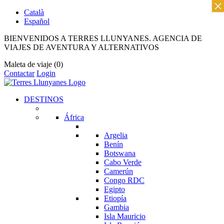
×
Català
Español
BIENVENIDOS A TERRES LLUNYANES. AGENCIA DE
VIAJES DE AVENTURA Y ALTERNATIVOS
Maleta de viaje
(0)
Contactar
Login
DESTINOS
África
Argelia
Benín
Botswana
Cabo Verde
Camerún
Congo RDC
Egipto
Etiopía
Gambia
Isla Mauricio