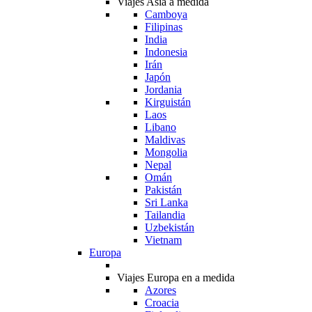
Viajes Asia a medida
Camboya
Filipinas
India
Indonesia
Irán
Japón
Jordania
Kirguistán
Laos
Libano
Maldivas
Mongolia
Nepal
Omán
Pakistán
Sri Lanka
Tailandia
Uzbekistán
Vietnam
Europa
Viajes Europa en a medida
Azores
Croacia