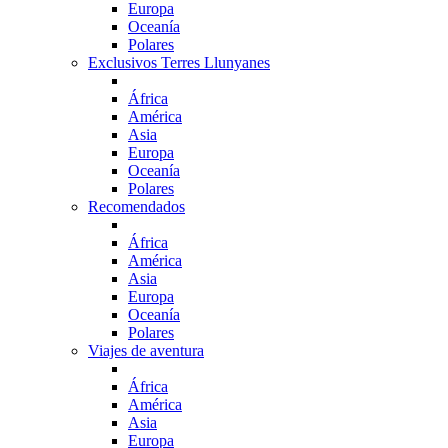
Europa
Oceanía
Polares
Exclusivos Terres Llunyanes
África
América
Asia
Europa
Oceanía
Polares
Recomendados
África
América
Asia
Europa
Oceanía
Polares
Viajes de aventura
África
América
Asia
Europa