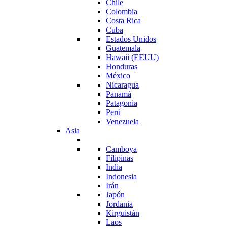
Chile
Colombia
Costa Rica
Cuba
Estados Unidos
Guatemala
Hawaii (EEUU)
Honduras
México
Nicaragua
Panamá
Patagonia
Perú
Venezuela
Asia
Camboya
Filipinas
India
Indonesia
Irán
Japón
Jordania
Kirguistán
Laos