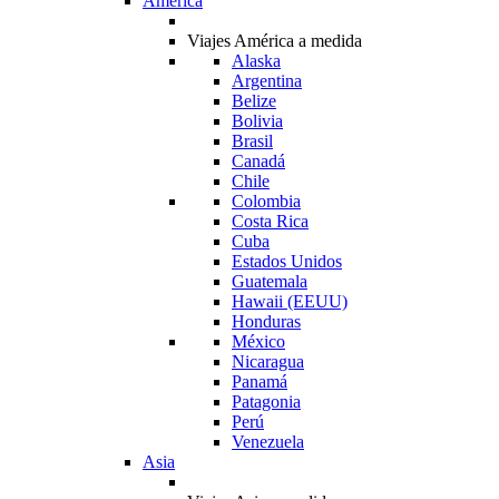
América
Viajes América a medida
Alaska
Argentina
Belize
Bolivia
Brasil
Canadá
Chile
Colombia
Costa Rica
Cuba
Estados Unidos
Guatemala
Hawaii (EEUU)
Honduras
México
Nicaragua
Panamá
Patagonia
Perú
Venezuela
Asia