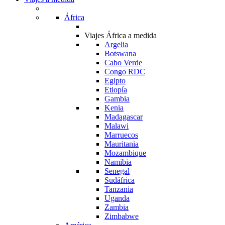
África
Viajes África a medida
Argelia
Botswana
Cabo Verde
Congo RDC
Egipto
Etiopía
Gambia
Kenia
Madagascar
Malawi
Marruecos
Mauritania
Mozambique
Namibia
Senegal
Sudáfrica
Tanzania
Uganda
Zambia
Zimbabwe