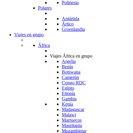
Polinesia
Polares
Antártida
Ártico
Groenlandia
Viajes en grupo
África
Viajes África en grupo
Argelia
Benín
Botswana
Camerún
Congo RDC
Egipto
Etiopía
Gambia
Kenia
Madagascar
Malawi
Marruecos
Mauritania
Mozambique