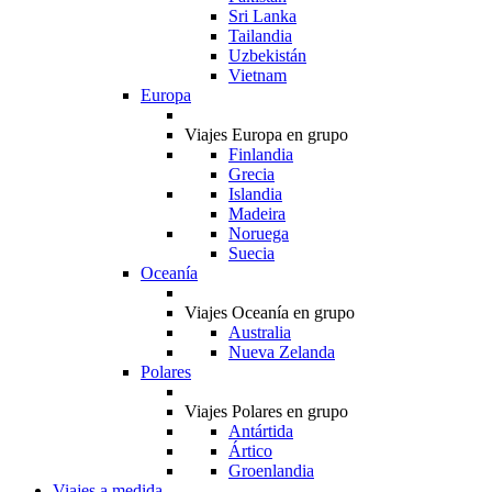
Sri Lanka
Tailandia
Uzbekistán
Vietnam
Europa
Viajes Europa en grupo
Finlandia
Grecia
Islandia
Madeira
Noruega
Suecia
Oceanía
Viajes Oceanía en grupo
Australia
Nueva Zelanda
Polares
Viajes Polares en grupo
Antártida
Ártico
Groenlandia
Viajes a medida