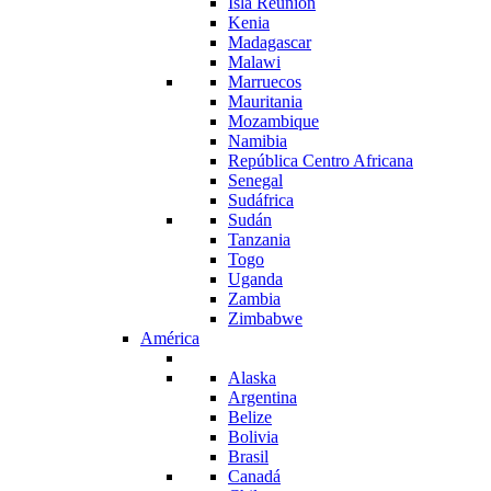
Isla Reunión
Kenia
Madagascar
Malawi
Marruecos
Mauritania
Mozambique
Namibia
República Centro Africana
Senegal
Sudáfrica
Sudán
Tanzania
Togo
Uganda
Zambia
Zimbabwe
América
Alaska
Argentina
Belize
Bolivia
Brasil
Canadá