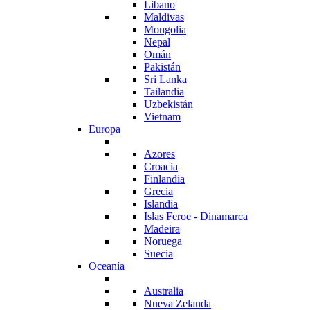
Libano
Maldivas
Mongolia
Nepal
Omán
Pakistán
Sri Lanka
Tailandia
Uzbekistán
Vietnam
Europa
Azores
Croacia
Finlandia
Grecia
Islandia
Islas Feroe - Dinamarca
Madeira
Noruega
Suecia
Oceanía
Australia
Nueva Zelanda