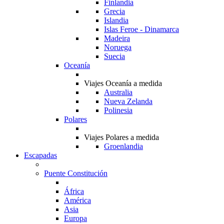
Finlandia
Grecia
Islandia
Islas Feroe - Dinamarca
Madeira
Noruega
Suecia
Oceanía
Viajes Oceanía a medida
Australia
Nueva Zelanda
Polinesia
Polares
Viajes Polares a medida
Groenlandia
Escapadas
Puente Constitución
África
América
Asia
Europa