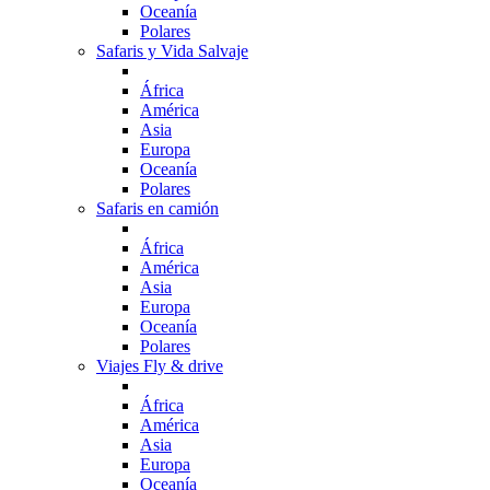
Oceanía
Polares
Safaris y Vida Salvaje
África
América
Asia
Europa
Oceanía
Polares
Safaris en camión
África
América
Asia
Europa
Oceanía
Polares
Viajes Fly & drive
África
América
Asia
Europa
Oceanía