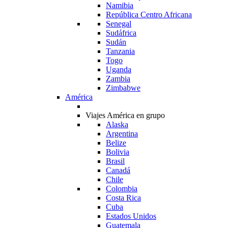
Namibia
República Centro Africana
Senegal
Sudáfrica
Sudán
Tanzania
Togo
Uganda
Zambia
Zimbabwe
América
Viajes América en grupo
Alaska
Argentina
Belize
Bolivia
Brasil
Canadá
Chile
Colombia
Costa Rica
Cuba
Estados Unidos
Guatemala