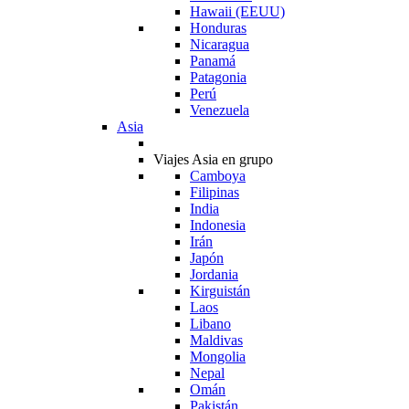
Hawaii (EEUU)
Honduras
Nicaragua
Panamá
Patagonia
Perú
Venezuela
Asia
Viajes Asia en grupo
Camboya
Filipinas
India
Indonesia
Irán
Japón
Jordania
Kirguistán
Laos
Libano
Maldivas
Mongolia
Nepal
Omán
Pakistán