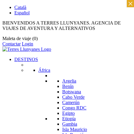
×
Català
Español
BIENVENIDOS A TERRES LLUNYANES. AGENCIA DE
VIAJES DE AVENTURA Y ALTERNATIVOS
Maleta de viaje
(0)
Contactar
Login
DESTINOS
África
Argelia
Benín
Botswana
Cabo Verde
Camerún
Congo RDC
Egipto
Etiopía
Gambia
Isla Mauricio