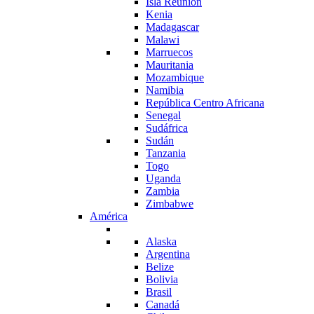
Isla Reunión
Kenia
Madagascar
Malawi
Marruecos
Mauritania
Mozambique
Namibia
República Centro Africana
Senegal
Sudáfrica
Sudán
Tanzania
Togo
Uganda
Zambia
Zimbabwe
América
Alaska
Argentina
Belize
Bolivia
Brasil
Canadá