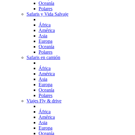
Oceanía
Polares
Safaris y Vida Salvaje
África
América
Asia
Europa
Oceanía
Polares
Safaris en camión
África
América
Asia
Europa
Oceanía
Polares
Viajes Fly & drive
África
América
Asia
Europa
Oceanía