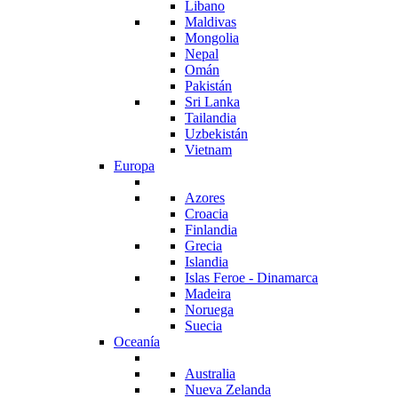
Libano
Maldivas
Mongolia
Nepal
Omán
Pakistán
Sri Lanka
Tailandia
Uzbekistán
Vietnam
Europa
Azores
Croacia
Finlandia
Grecia
Islandia
Islas Feroe - Dinamarca
Madeira
Noruega
Suecia
Oceanía
Australia
Nueva Zelanda