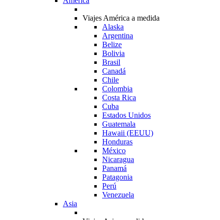
América
Viajes América a medida
Alaska
Argentina
Belize
Bolivia
Brasil
Canadá
Chile
Colombia
Costa Rica
Cuba
Estados Unidos
Guatemala
Hawaii (EEUU)
Honduras
México
Nicaragua
Panamá
Patagonia
Perú
Venezuela
Asia