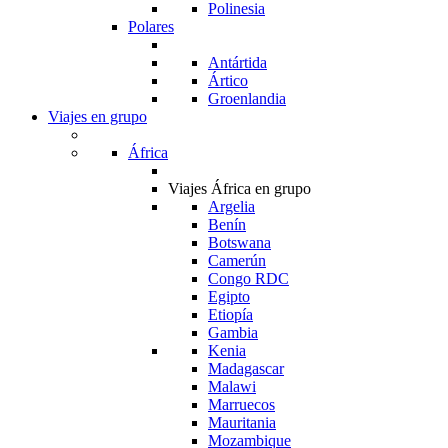
Polinesia
Polares
Antártida
Ártico
Groenlandia
Viajes en grupo
África
Viajes África en grupo
Argelia
Benín
Botswana
Camerún
Congo RDC
Egipto
Etiopía
Gambia
Kenia
Madagascar
Malawi
Marruecos
Mauritania
Mozambique