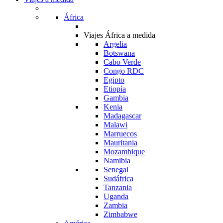
África
Viajes África a medida
Argelia
Botswana
Cabo Verde
Congo RDC
Egipto
Etiopía
Gambia
Kenia
Madagascar
Malawi
Marruecos
Mauritania
Mozambique
Namibia
Senegal
Sudáfrica
Tanzania
Uganda
Zambia
Zimbabwe