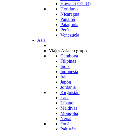
Hawaii (EEUU)
Honduras
Nicaragua
Panamá
Patagonia
Perú
Venezuela
Asia
Viajes Asia en grupo
Camboya
Filipinas
India
Indonesia
Irán
Japón
Jordania
Kirguistán
Laos
Libano
Maldivas
Mongolia
Nepal
Omán
Pakistán