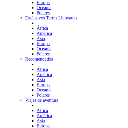
Europa
Oceanía
Polares
Exclusivos Terres Llunyanes
África
América
Asia
Europa
Oceanía
Polares
Recomendados
África
América
Asia
Europa
Oceanía
Polares
Viajes de aventura
África
América
Asia
Europa