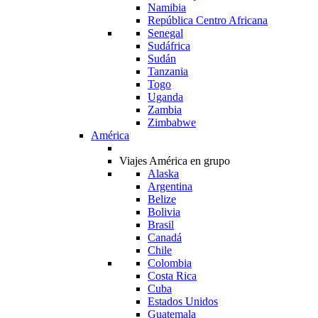
Namibia
República Centro Africana
Senegal
Sudáfrica
Sudán
Tanzania
Togo
Uganda
Zambia
Zimbabwe
América
Viajes América en grupo
Alaska
Argentina
Belize
Bolivia
Brasil
Canadá
Chile
Colombia
Costa Rica
Cuba
Estados Unidos
Guatemala