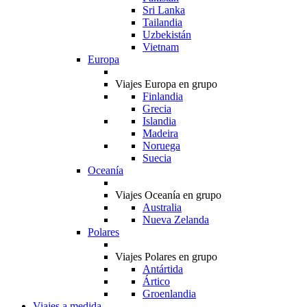
Sri Lanka
Tailandia
Uzbekistán
Vietnam
Europa
Viajes Europa en grupo
Finlandia
Grecia
Islandia
Madeira
Noruega
Suecia
Oceanía
Viajes Oceanía en grupo
Australia
Nueva Zelanda
Polares
Viajes Polares en grupo
Antártida
Ártico
Groenlandia
Viajes a medida