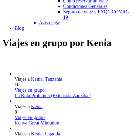
Cómo reservar un viaje
Condiciones Generales
Seguro de viaje y FAQ’s COVID-
19
Aviso legal
Blog
Viajes en grupo por Kenia
Viajes a
Kenia
,
Tanzania
10
Viajes en grupo
La Ruta Prohibida (Extensión Zanzíbar)
Viajes a
Kenia
8
Viajes en grupo
Kenya Great Migration
Viajes a
Kenia
,
Uganda