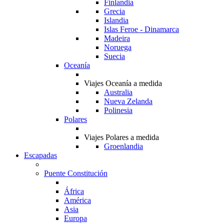
Finlandia
Grecia
Islandia
Islas Feroe - Dinamarca
Madeira
Noruega
Suecia
Oceanía
Viajes Oceanía a medida
Australia
Nueva Zelanda
Polinesia
Polares
Viajes Polares a medida
Groenlandia
Escapadas
Puente Constitución
África
América
Asia
Europa