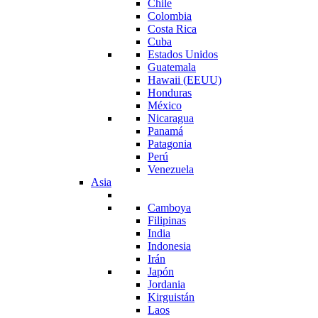
Chile
Colombia
Costa Rica
Cuba
Estados Unidos
Guatemala
Hawaii (EEUU)
Honduras
México
Nicaragua
Panamá
Patagonia
Perú
Venezuela
Asia
Camboya
Filipinas
India
Indonesia
Irán
Japón
Jordania
Kirguistán
Laos