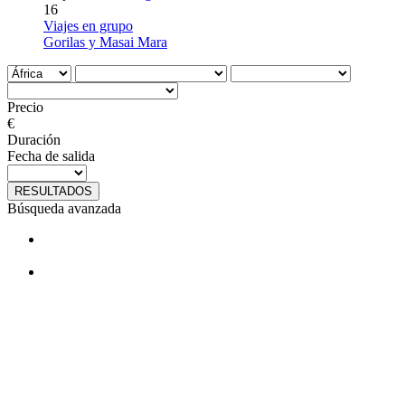
16
Viajes en grupo
Gorilas y Masai Mara
Precio
€
Duración
Fecha de salida
RESULTADOS
Búsqueda avanzada
¿Te gustan nuestros viajes? Síguenos
en facebook