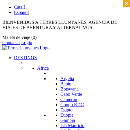
×
Català
Español
BIENVENIDOS A TERRES LLUNYANES. AGENCIA DE
VIAJES DE AVENTURA Y ALTERNATIVOS
Maleta de viaje
(0)
Contactar
Login
DESTINOS
África
Argelia
Benín
Botswana
Cabo Verde
Camerún
Congo RDC
Egipto
Etiopía
Gambia
Isla Mauricio