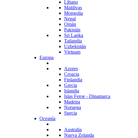
Libano
Maldivas
Mongolia
Nepal
Omán
Pakistán
Sri Lanka
Tailandia
Uzbekistán
Vietnam
Europa
Azores
Croacia
Finlandia
Grecia
Islandia
Islas Feroe - Dinamarca
Madeira
Noruega
Suecia
Oceanía
Australia
Nueva Zelanda