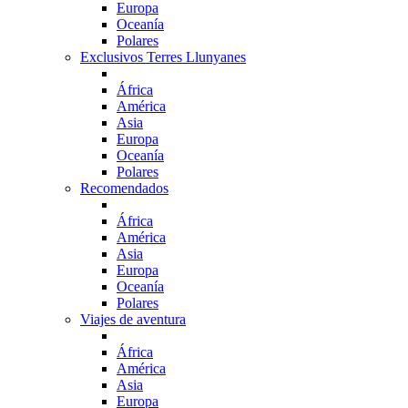
Europa
Oceanía
Polares
Exclusivos Terres Llunyanes
África
América
Asia
Europa
Oceanía
Polares
Recomendados
África
América
Asia
Europa
Oceanía
Polares
Viajes de aventura
África
América
Asia
Europa