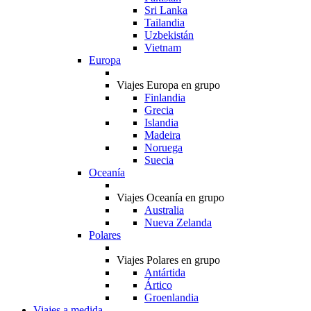
Sri Lanka
Tailandia
Uzbekistán
Vietnam
Europa
Viajes Europa en grupo
Finlandia
Grecia
Islandia
Madeira
Noruega
Suecia
Oceanía
Viajes Oceanía en grupo
Australia
Nueva Zelanda
Polares
Viajes Polares en grupo
Antártida
Ártico
Groenlandia
Viajes a medida