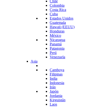
Chile
Colombia
Costa Rica
Cuba
Estados Unidos
Guatemala
Hawaii (EEUU)
Honduras
México
Nicaragua
Panamá
Patagonia
Perú
Venezuela
Asia
Camboya
Filipinas
India
Indonesia
Irán
Japón
Jordania
Kirguistán
Laos