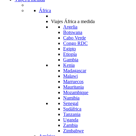
África
Viajes África a medida
Argelia
Botswana
Cabo Verde
Congo RDC
Egipto
Etiopía
Gambia
Kenia
Madagascar
Malawi
Marruecos
Mauritania
Mozambique
Namibia
Senegal
Sudáfrica
Tanzania
Uganda
Zambia
Zimbabwe