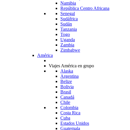
Namibia
República Centro Africana
Senegal
Sudáfrica
Sudán
Tanzania
Togo
Uganda
Zambia
Zimbabwe
América
Viajes América en grupo
Alaska
Argentina
Belize
Bolivia
Brasil
Canadá
Chile
Colombia
Costa Rica
Cuba
Estados Unidos
Guatemala