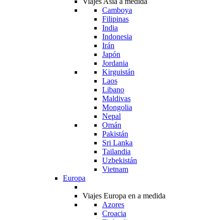
Viajes Asia a medida
Camboya
Filipinas
India
Indonesia
Irán
Japón
Jordania
Kirguistán
Laos
Libano
Maldivas
Mongolia
Nepal
Omán
Pakistán
Sri Lanka
Tailandia
Uzbekistán
Vietnam
Europa
Viajes Europa en a medida
Azores
Croacia