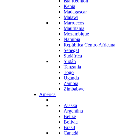
Isla Reunión
Kenia
Madagascar
Malawi
Marruecos
Mauritania
Mozambique
Namibia
República Centro Africana
Senegal
Sudáfrica
Sudán
Tanzania
Togo
Uganda
Zambia
Zimbabwe
América
Alaska
Argentina
Belize
Bolivia
Brasil
Canadá