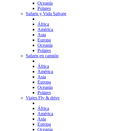
Oceanía
Polares
Safaris y Vida Salvaje
África
América
Asia
Europa
Oceanía
Polares
Safaris en camión
África
América
Asia
Europa
Oceanía
Polares
Viajes Fly & drive
África
América
Asia
Europa
Oceanía