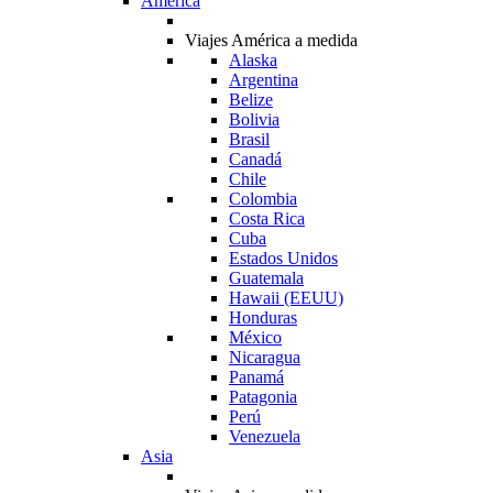
América
Viajes América a medida
Alaska
Argentina
Belize
Bolivia
Brasil
Canadá
Chile
Colombia
Costa Rica
Cuba
Estados Unidos
Guatemala
Hawaii (EEUU)
Honduras
México
Nicaragua
Panamá
Patagonia
Perú
Venezuela
Asia