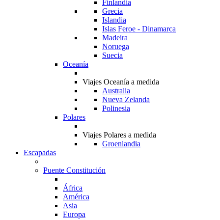
Finlandia
Grecia
Islandia
Islas Feroe - Dinamarca
Madeira
Noruega
Suecia
Oceanía
Viajes Oceanía a medida
Australia
Nueva Zelanda
Polinesia
Polares
Viajes Polares a medida
Groenlandia
Escapadas
Puente Constitución
África
América
Asia
Europa