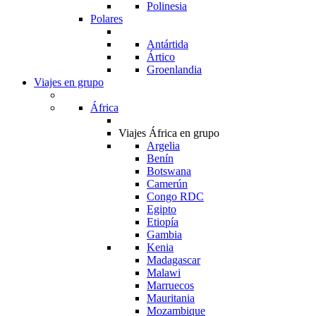
Polinesia
Polares
Antártida
Ártico
Groenlandia
Viajes en grupo
África
Viajes África en grupo
Argelia
Benín
Botswana
Camerún
Congo RDC
Egipto
Etiopía
Gambia
Kenia
Madagascar
Malawi
Marruecos
Mauritania
Mozambique