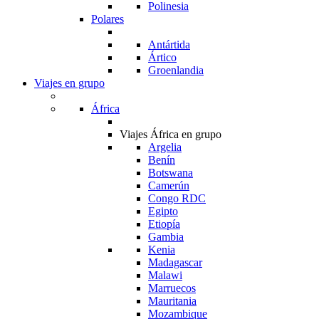
Polinesia
Polares
Antártida
Ártico
Groenlandia
Viajes en grupo
África
Viajes África en grupo
Argelia
Benín
Botswana
Camerún
Congo RDC
Egipto
Etiopía
Gambia
Kenia
Madagascar
Malawi
Marruecos
Mauritania
Mozambique