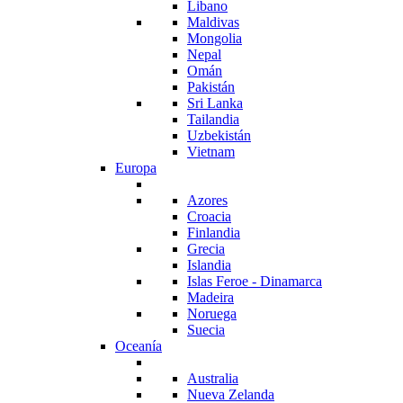
Libano
Maldivas
Mongolia
Nepal
Omán
Pakistán
Sri Lanka
Tailandia
Uzbekistán
Vietnam
Europa
Azores
Croacia
Finlandia
Grecia
Islandia
Islas Feroe - Dinamarca
Madeira
Noruega
Suecia
Oceanía
Australia
Nueva Zelanda