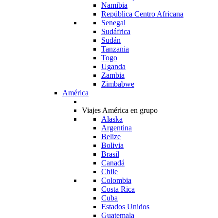
Namibia
República Centro Africana
Senegal
Sudáfrica
Sudán
Tanzania
Togo
Uganda
Zambia
Zimbabwe
América
Viajes América en grupo
Alaska
Argentina
Belize
Bolivia
Brasil
Canadá
Chile
Colombia
Costa Rica
Cuba
Estados Unidos
Guatemala