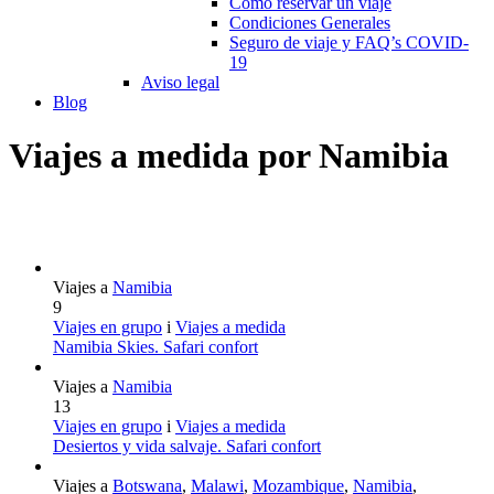
Cómo reservar un viaje
Condiciones Generales
Seguro de viaje y FAQ’s COVID-
19
Aviso legal
Blog
Viajes a medida por Namibia
Viajes a
Namibia
9
Viajes en grupo
i
Viajes a medida
Namibia Skies. Safari confort
Viajes a
Namibia
13
Viajes en grupo
i
Viajes a medida
Desiertos y vida salvaje. Safari confort
Viajes a
Botswana
,
Malawi
,
Mozambique
,
Namibia
,