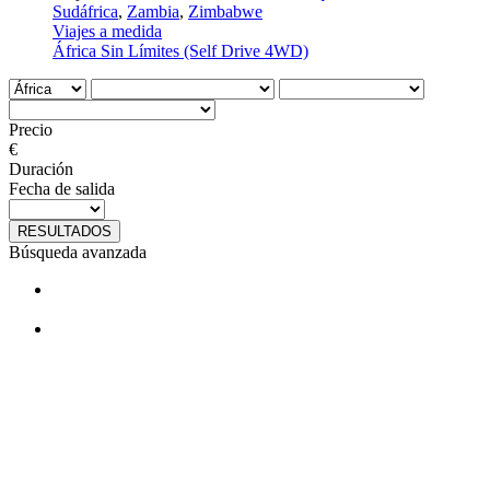
Sudáfrica
,
Zambia
,
Zimbabwe
Viajes a medida
África Sin Límites (Self Drive 4WD)
Precio
€
Duración
Fecha de salida
RESULTADOS
Búsqueda avanzada
¿Te gustan nuestros viajes? Síguenos
en facebook