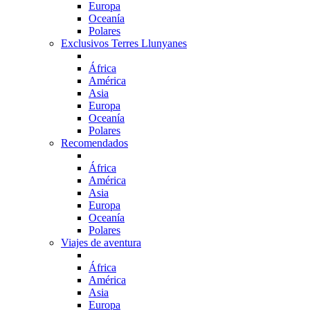
Europa
Oceanía
Polares
Exclusivos Terres Llunyanes
África
América
Asia
Europa
Oceanía
Polares
Recomendados
África
América
Asia
Europa
Oceanía
Polares
Viajes de aventura
África
América
Asia
Europa