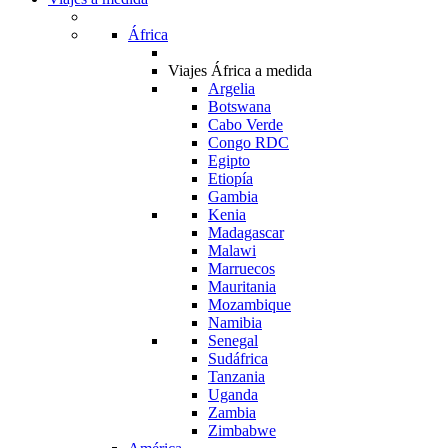
África
Viajes África a medida
Argelia
Botswana
Cabo Verde
Congo RDC
Egipto
Etiopía
Gambia
Kenia
Madagascar
Malawi
Marruecos
Mauritania
Mozambique
Namibia
Senegal
Sudáfrica
Tanzania
Uganda
Zambia
Zimbabwe