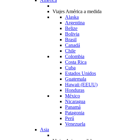
América
Viajes América a medida
Alaska
Argentina
Belize
Bolivia
Brasil
Canadá
Chile
Colombia
Costa Rica
Cuba
Estados Unidos
Guatemala
Hawaii (EEUU)
Honduras
México
Nicaragua
Panamá
Patagonia
Perú
Venezuela
Asia