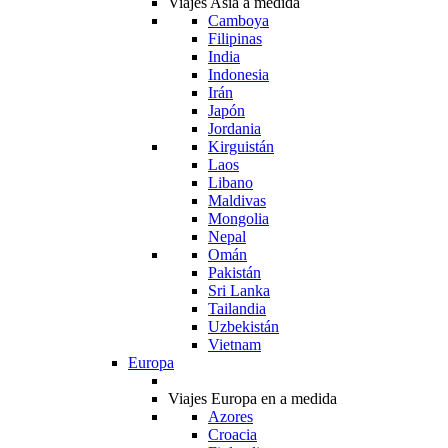
Viajes Asia a medida
Camboya
Filipinas
India
Indonesia
Irán
Japón
Jordania
Kirguistán
Laos
Libano
Maldivas
Mongolia
Nepal
Omán
Pakistán
Sri Lanka
Tailandia
Uzbekistán
Vietnam
Europa
Viajes Europa en a medida
Azores
Croacia