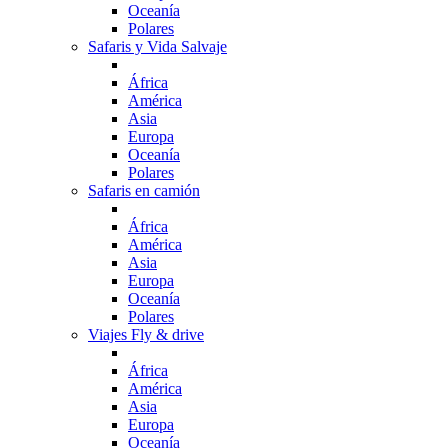
Oceanía
Polares
Safaris y Vida Salvaje
África
América
Asia
Europa
Oceanía
Polares
Safaris en camión
África
América
Asia
Europa
Oceanía
Polares
Viajes Fly & drive
África
América
Asia
Europa
Oceanía