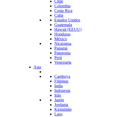
Chile
Colombia
Costa Rica
Cuba
Estados Unidos
Guatemala
Hawaii (EEUU)
Honduras
México
Nicaragua
Panamá
Patagonia
Perú
Venezuela
Asia
Camboya
Filipinas
India
Indonesia
Irán
Japón
Jordania
Kirguistán
Laos