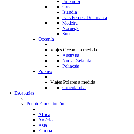
Finlandia
Grecia
Islandia
Islas Feroe - Dinamarca
Madeira
Noruega
Suecia
Oceanía
Viajes Oceanía a medida
Australia
Nueva Zelanda
Polinesia
Polares
Viajes Polares a medida
Groenlandia
Escapadas
Puente Constitución
África
América
Asia
Europa