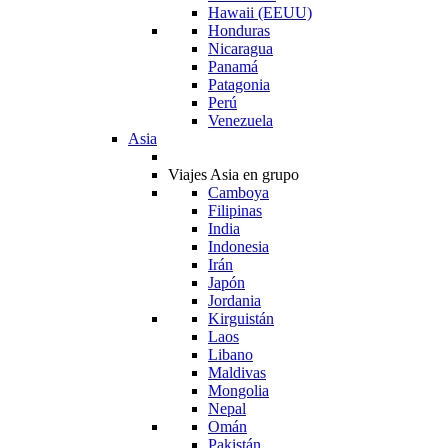
Hawaii (EEUU)
Honduras
Nicaragua
Panamá
Patagonia
Perú
Venezuela
Asia
Viajes Asia en grupo
Camboya
Filipinas
India
Indonesia
Irán
Japón
Jordania
Kirguistán
Laos
Libano
Maldivas
Mongolia
Nepal
Omán
Pakistán