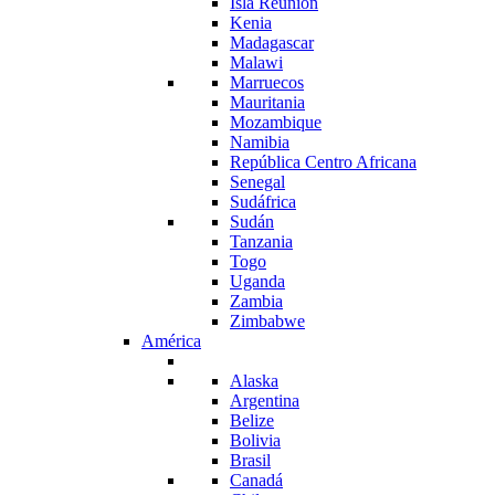
Isla Reunión
Kenia
Madagascar
Malawi
Marruecos
Mauritania
Mozambique
Namibia
República Centro Africana
Senegal
Sudáfrica
Sudán
Tanzania
Togo
Uganda
Zambia
Zimbabwe
América
Alaska
Argentina
Belize
Bolivia
Brasil
Canadá