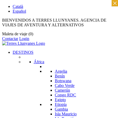
×
Català
Español
BIENVENIDOS A TERRES LLUNYANES. AGENCIA DE
VIAJES DE AVENTURA Y ALTERNATIVOS
Maleta de viaje
(0)
Contactar
Login
DESTINOS
África
Argelia
Benín
Botswana
Cabo Verde
Camerún
Congo RDC
Egipto
Etiopía
Gambia
Isla Mauricio