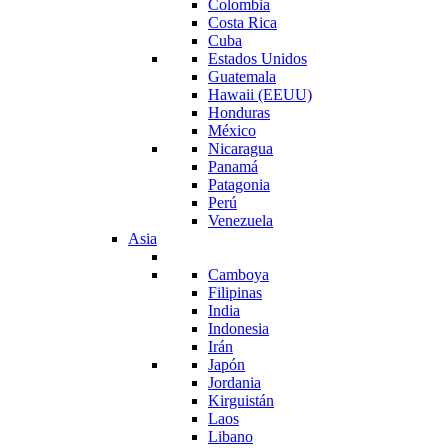
Colombia
Costa Rica
Cuba
Estados Unidos
Guatemala
Hawaii (EEUU)
Honduras
México
Nicaragua
Panamá
Patagonia
Perú
Venezuela
Asia
Camboya
Filipinas
India
Indonesia
Irán
Japón
Jordania
Kirguistán
Laos
Libano