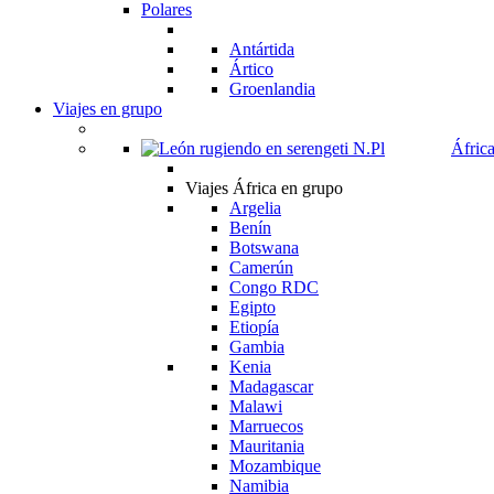
Polares
Antártida
Ártico
Groenlandia
Viajes en grupo
Áfric
Viajes África en grupo
Argelia
Benín
Botswana
Camerún
Congo RDC
Egipto
Etiopía
Gambia
Kenia
Madagascar
Malawi
Marruecos
Mauritania
Mozambique
Namibia