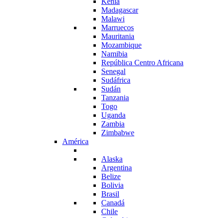
Kenia
Madagascar
Malawi
Marruecos
Mauritania
Mozambique
Namibia
República Centro Africana
Senegal
Sudáfrica
Sudán
Tanzania
Togo
Uganda
Zambia
Zimbabwe
América
Alaska
Argentina
Belize
Bolivia
Brasil
Canadá
Chile