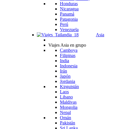
Honduras
Nicaragua
Panamá
Patagonia
Perú
Venezuela
Asia
Viajes Asia en grupo
Camboya
Filipinas
India
Indonesia
Irán
Japón
Jordania
Kirguistán
Laos
Libano
Maldivas
Mongolia
Nepal
Omán
Pakistán
Sri Lanka