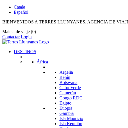
Català
Español
BIENVENIDOS A TERRES LLUNYANES. AGENCIA DE VIAJ
Maleta de viaje
(0)
Contactar
Login
DESTINOS
África
Argelia
Benín
Botswana
Cabo Verde
Camerún
Congo RDC
Egipto
Etiopía
Gambia
Isla Mauricio
Isla Reunión