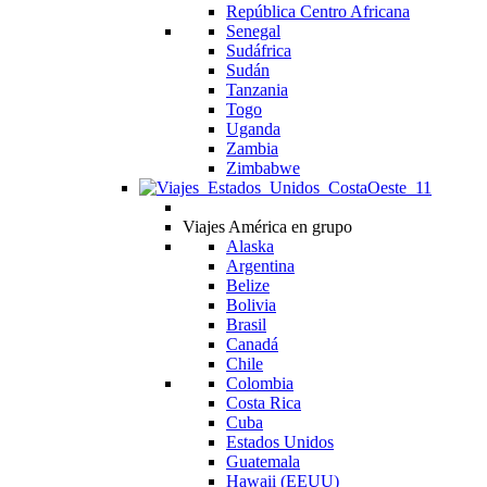
República Centro Africana
Senegal
Sudáfrica
Sudán
Tanzania
Togo
Uganda
Zambia
Zimbabwe
Viajes América en grupo
Alaska
Argentina
Belize
Bolivia
Brasil
Canadá
Chile
Colombia
Costa Rica
Cuba
Estados Unidos
Guatemala
Hawaii (EEUU)