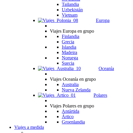
Tailandia
Uzbekistán
Vietnam
Europa
Viajes Europa en grupo
Finlandia
Grecia
Islandia
Madeira
Noruega
Suecia
Oceanía
Viajes Oceanía en grupo
Australia
Nueva Zelanda
Polares
Viajes Polares en grupo
Antártida
Ártico
Groenlandia
Viajes a medida