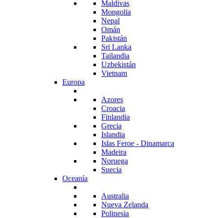
Maldivas
Mongolia
Nepal
Omán
Pakistán
Sri Lanka
Tailandia
Uzbekistán
Vietnam
Europa
Azores
Croacia
Finlandia
Grecia
Islandia
Islas Feroe - Dinamarca
Madeira
Noruega
Suecia
Oceanía
Australia
Nueva Zelanda
Polinesia