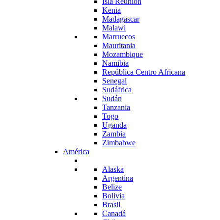
Isla Reunión
Kenia
Madagascar
Malawi
Marruecos
Mauritania
Mozambique
Namibia
República Centro Africana
Senegal
Sudáfrica
Sudán
Tanzania
Togo
Uganda
Zambia
Zimbabwe
América
Alaska
Argentina
Belize
Bolivia
Brasil
Canadá