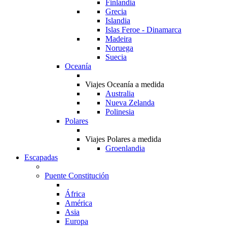
Finlandia
Grecia
Islandia
Islas Feroe - Dinamarca
Madeira
Noruega
Suecia
Oceanía
Viajes Oceanía a medida
Australia
Nueva Zelanda
Polinesia
Polares
Viajes Polares a medida
Groenlandia
Escapadas
Puente Constitución
África
América
Asia
Europa