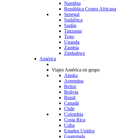
Namibia
República Centro Africana
Senegal
Sudáfrica
Sudán
Tanzania
Togo
Uganda
Zambia
Zimbabwe
América
Viajes América en grupo
Alaska
Argentina
Belize
Bolivia
Brasil
Canadá
Chile
Colombia
Costa Rica
Cuba
Estados Unidos
Guatemala