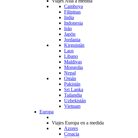
Viajes Asia a medida
Camboya
Filipinas
India
Indonesia
Irán
Japón
Jordania
Kirguistán
Laos
Libano
Maldivas
Mongolia
Nepal
Omán
Pakistán
Sri Lanka
Tailandia
Uzbekistán
Vietnam
Europa
Viajes Europa en a medida
Azores
Croacia