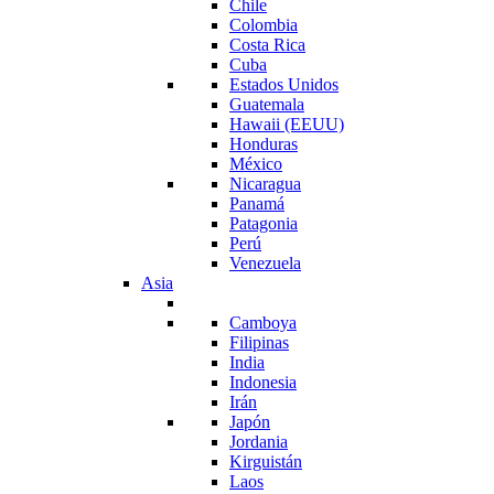
Chile
Colombia
Costa Rica
Cuba
Estados Unidos
Guatemala
Hawaii (EEUU)
Honduras
México
Nicaragua
Panamá
Patagonia
Perú
Venezuela
Asia
Camboya
Filipinas
India
Indonesia
Irán
Japón
Jordania
Kirguistán
Laos