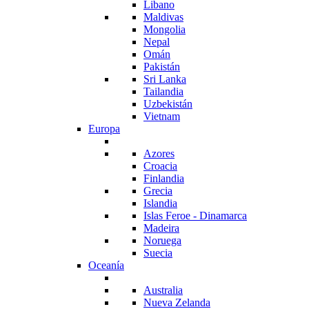
Libano
Maldivas
Mongolia
Nepal
Omán
Pakistán
Sri Lanka
Tailandia
Uzbekistán
Vietnam
Europa
Azores
Croacia
Finlandia
Grecia
Islandia
Islas Feroe - Dinamarca
Madeira
Noruega
Suecia
Oceanía
Australia
Nueva Zelanda