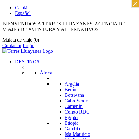
×
Català
Español
BIENVENIDOS A TERRES LLUNYANES. AGENCIA DE
VIAJES DE AVENTURA Y ALTERNATIVOS
Maleta de viaje
(0)
Contactar
Login
DESTINOS
África
Argelia
Benín
Botswana
Cabo Verde
Camerún
Congo RDC
Egipto
Etiopía
Gambia
Isla Mauricio