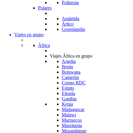
Polinesia
Polares
Antártida
Ártico
Groenlandia
Viajes en grupo
África
Viajes África en grupo
Argelia
Benín
Botswana
Camerún
Congo RDC
Egipto
Etiopía
Gambia
Kenia
Madagascar
Malawi
Marruecos
Mauritania
Mozambique