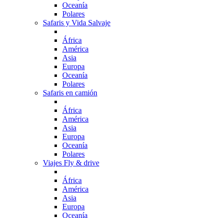
Oceanía
Polares
Safaris y Vida Salvaje
África
América
Asia
Europa
Oceanía
Polares
Safaris en camión
África
América
Asia
Europa
Oceanía
Polares
Viajes Fly & drive
África
América
Asia
Europa
Oceanía