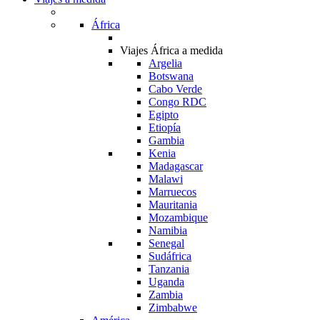
África
Viajes África a medida
Argelia
Botswana
Cabo Verde
Congo RDC
Egipto
Etiopía
Gambia
Kenia
Madagascar
Malawi
Marruecos
Mauritania
Mozambique
Namibia
Senegal
Sudáfrica
Tanzania
Uganda
Zambia
Zimbabwe