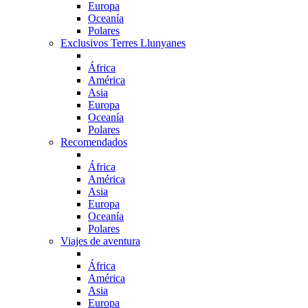
Europa
Oceanía
Polares
Exclusivos Terres Llunyanes
África
América
Asia
Europa
Oceanía
Polares
Recomendados
África
América
Asia
Europa
Oceanía
Polares
Viajes de aventura
África
América
Asia
Europa