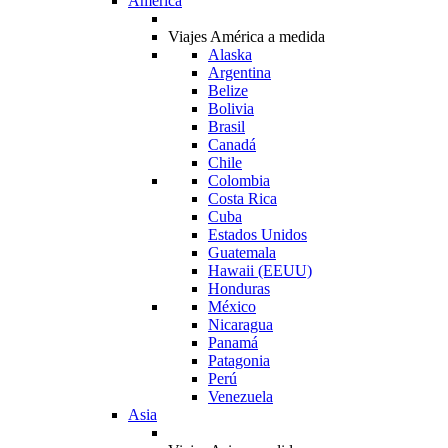
América
Viajes América a medida
Alaska
Argentina
Belize
Bolivia
Brasil
Canadá
Chile
Colombia
Costa Rica
Cuba
Estados Unidos
Guatemala
Hawaii (EEUU)
Honduras
México
Nicaragua
Panamá
Patagonia
Perú
Venezuela
Asia