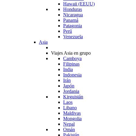
Hawaii (EEUU)
Honduras
Nicaragua
Panamá
Patagonia
Perú
Venezuela
Asia
Viajes Asia en grupo
Camboya
Filipinas
India
Indonesia
Irán
Japón
Jordania
Kirguistán
Laos
Libano
Maldivas
Mongolia
Nepal
Omán
Pakistán