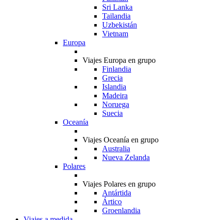
Sri Lanka
Tailandia
Uzbekistán
Vietnam
Europa
Viajes Europa en grupo
Finlandia
Grecia
Islandia
Madeira
Noruega
Suecia
Oceanía
Viajes Oceanía en grupo
Australia
Nueva Zelanda
Polares
Viajes Polares en grupo
Antártida
Ártico
Groenlandia
Viajes a medida