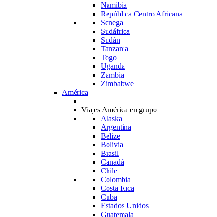
Namibia
República Centro Africana
Senegal
Sudáfrica
Sudán
Tanzania
Togo
Uganda
Zambia
Zimbabwe
América
Viajes América en grupo
Alaska
Argentina
Belize
Bolivia
Brasil
Canadá
Chile
Colombia
Costa Rica
Cuba
Estados Unidos
Guatemala