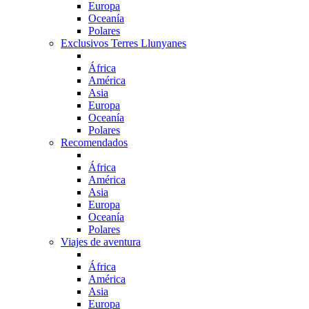
Europa
Oceanía
Polares
Exclusivos Terres Llunyanes
África
América
Asia
Europa
Oceanía
Polares
Recomendados
África
América
Asia
Europa
Oceanía
Polares
Viajes de aventura
África
América
Asia
Europa