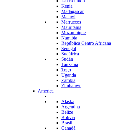
Isla Reunión
Kenia
Madagascar
Malawi
Marruecos
Mauritania
Mozambique
Namibia
República Centro Africana
Senegal
Sudáfrica
Sudán
Tanzania
Togo
Uganda
Zambia
Zimbabwe
América
Alaska
Argentina
Belize
Bolivia
Brasil
Canadá