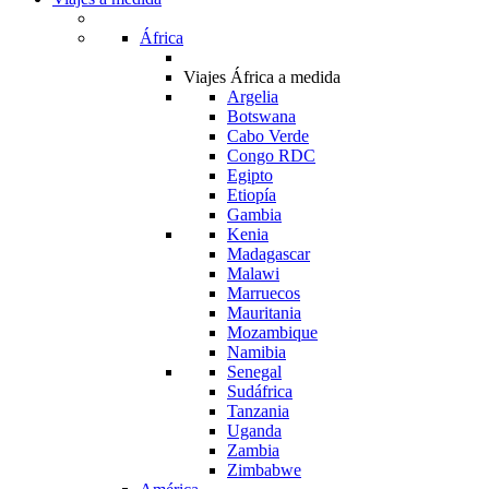
África
Viajes África a medida
Argelia
Botswana
Cabo Verde
Congo RDC
Egipto
Etiopía
Gambia
Kenia
Madagascar
Malawi
Marruecos
Mauritania
Mozambique
Namibia
Senegal
Sudáfrica
Tanzania
Uganda
Zambia
Zimbabwe