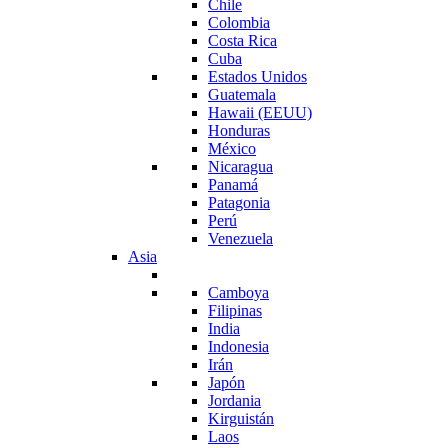
Chile
Colombia
Costa Rica
Cuba
Estados Unidos
Guatemala
Hawaii (EEUU)
Honduras
México
Nicaragua
Panamá
Patagonia
Perú
Venezuela
Asia
Camboya
Filipinas
India
Indonesia
Irán
Japón
Jordania
Kirguistán
Laos