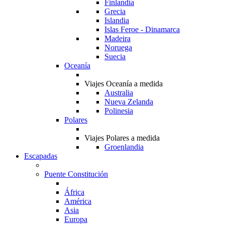
Finlandia
Grecia
Islandia
Islas Feroe - Dinamarca
Madeira
Noruega
Suecia
Oceanía
Viajes Oceanía a medida
Australia
Nueva Zelanda
Polinesia
Polares
Viajes Polares a medida
Groenlandia
Escapadas
Puente Constitución
África
América
Asia
Europa