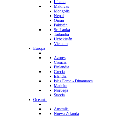
Libano
Maldivas
Mongolia
Nepal
Omán
Pakistán
Sri Lanka
Tailandia
Uzbekistán
Vietnam
Europa
Azores
Croacia
Finlandia
Grecia
Islandia
Islas Feroe - Dinamarca
Madeira
Noruega
Suecia
Oceanía
Australia
Nueva Zelanda