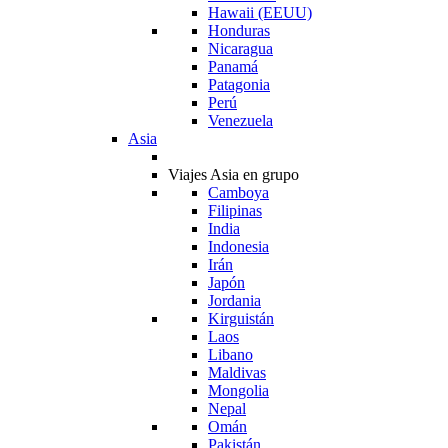
Hawaii (EEUU)
Honduras
Nicaragua
Panamá
Patagonia
Perú
Venezuela
Asia
Viajes Asia en grupo
Camboya
Filipinas
India
Indonesia
Irán
Japón
Jordania
Kirguistán
Laos
Libano
Maldivas
Mongolia
Nepal
Omán
Pakistán