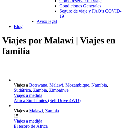
Cómo reservar un viaje
Condiciones Generales
Seguro de viaje y FAQ’s COVID-
19
Aviso legal
Blog
Viajes por Malawi | Viajes en
familia
Viajes a
Botswana
,
Malawi
,
Mozambique
,
Namibia
,
Sudáfrica
,
Zambia
,
Zimbabwe
Viajes a medida
África Sin Límites (Self Drive 4WD)
Viajes a
Malawi
,
Zambia
15
Viajes a medida
El tesoro de África