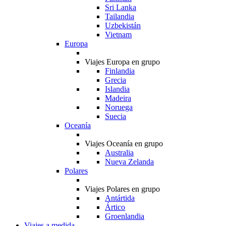
Sri Lanka
Tailandia
Uzbekistán
Vietnam
Europa
Viajes Europa en grupo
Finlandia
Grecia
Islandia
Madeira
Noruega
Suecia
Oceanía
Viajes Oceanía en grupo
Australia
Nueva Zelanda
Polares
Viajes Polares en grupo
Antártida
Ártico
Groenlandia
Viajes a medida