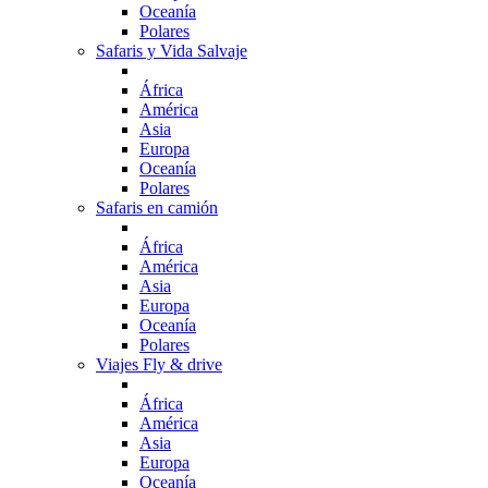
Oceanía
Polares
Safaris y Vida Salvaje
África
América
Asia
Europa
Oceanía
Polares
Safaris en camión
África
América
Asia
Europa
Oceanía
Polares
Viajes Fly & drive
África
América
Asia
Europa
Oceanía