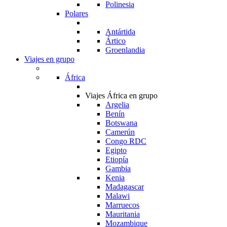
Polinesia
Polares
Antártida
Ártico
Groenlandia
Viajes en grupo
África
Viajes África en grupo
Argelia
Benín
Botswana
Camerún
Congo RDC
Egipto
Etiopía
Gambia
Kenia
Madagascar
Malawi
Marruecos
Mauritania
Mozambique