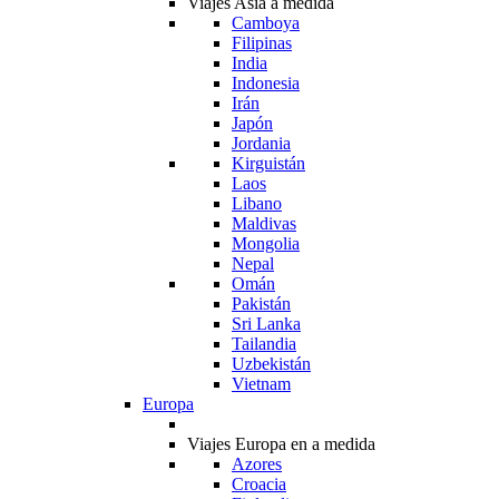
Viajes Asia a medida
Camboya
Filipinas
India
Indonesia
Irán
Japón
Jordania
Kirguistán
Laos
Libano
Maldivas
Mongolia
Nepal
Omán
Pakistán
Sri Lanka
Tailandia
Uzbekistán
Vietnam
Europa
Viajes Europa en a medida
Azores
Croacia