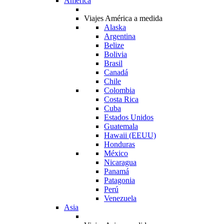
América
Viajes América a medida
Alaska
Argentina
Belize
Bolivia
Brasil
Canadá
Chile
Colombia
Costa Rica
Cuba
Estados Unidos
Guatemala
Hawaii (EEUU)
Honduras
México
Nicaragua
Panamá
Patagonia
Perú
Venezuela
Asia