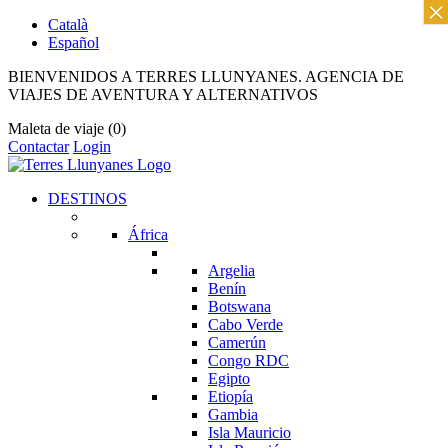
×
Català
Español
BIENVENIDOS A TERRES LLUNYANES. AGENCIA DE
VIAJES DE AVENTURA Y ALTERNATIVOS
Maleta de viaje
(0)
Contactar
Login
DESTINOS
África
Argelia
Benín
Botswana
Cabo Verde
Camerún
Congo RDC
Egipto
Etiopía
Gambia
Isla Mauricio