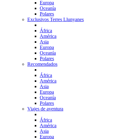
Europa
Oceanía
Polares
Exclusivos Terres Llunyanes
África
América
Asia
Europa
Oceanía
Polares
Recomendados
África
América
Asia
Europa
Oceanía
Polares
Viajes de aventura
África
América
Asia
Europa