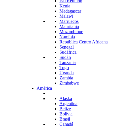
Isla Reunión
Kenia
Madagascar
Malawi
Marruecos
Mauritania
Mozambique
Namibia
República Centro Africana
Senegal
Sudáfrica
Sudán
Tanzania
Togo
Uganda
Zambia
Zimbabwe
América
Alaska
Argentina
Belize
Bolivia
Brasil
Canadá