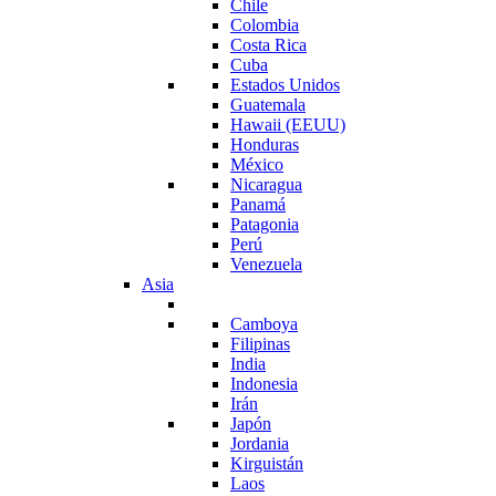
Chile
Colombia
Costa Rica
Cuba
Estados Unidos
Guatemala
Hawaii (EEUU)
Honduras
México
Nicaragua
Panamá
Patagonia
Perú
Venezuela
Asia
Camboya
Filipinas
India
Indonesia
Irán
Japón
Jordania
Kirguistán
Laos