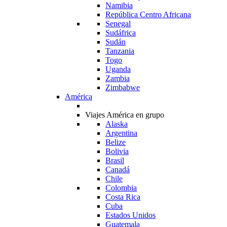
Namibia
República Centro Africana
Senegal
Sudáfrica
Sudán
Tanzania
Togo
Uganda
Zambia
Zimbabwe
América
Viajes América en grupo
Alaska
Argentina
Belize
Bolivia
Brasil
Canadá
Chile
Colombia
Costa Rica
Cuba
Estados Unidos
Guatemala