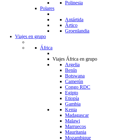
Polinesia
Polares
Antártida
Ártico
Groenlandia
Viajes en grupo
África
Viajes África en grupo
Argelia
Benín
Botswana
Camerún
Congo RDC
Egipto
Etiopía
Gambia
Kenia
Madagascar
Malawi
Marruecos
Mauritania
Mozambique