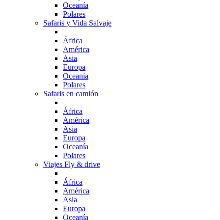
Oceanía
Polares
Safaris y Vida Salvaje
África
América
Asia
Europa
Oceanía
Polares
Safaris en camión
África
América
Asia
Europa
Oceanía
Polares
Viajes Fly & drive
África
América
Asia
Europa
Oceanía