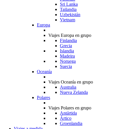
Sri Lanka
Tailandia
Uzbekistán
Vietnam
Europa
Viajes Europa en grupo
Finlandia
Grecia
Islandia
Madeira
Noruega
Suecia
Oceanía
Viajes Oceanía en grupo
Australia
Nueva Zelanda
Polares
Viajes Polares en grupo
Antártida
Ártico
Groenlandia
Viajes a medida