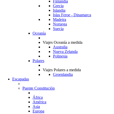
Finlandia
Grecia
Islandia
Islas Feroe - Dinamarca
Madeira
Noruega
Suecia
Oceanía
Viajes Oceanía a medida
Australia
Nueva Zelanda
Polinesia
Polares
Viajes Polares a medida
Groenlandia
Escapadas
Puente Constitución
África
América
Asia
Europa