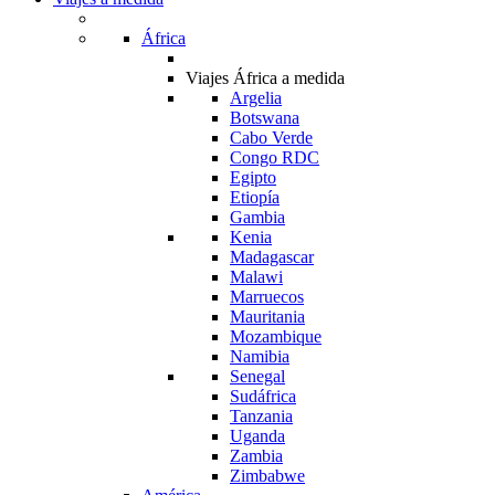
África
Viajes África a medida
Argelia
Botswana
Cabo Verde
Congo RDC
Egipto
Etiopía
Gambia
Kenia
Madagascar
Malawi
Marruecos
Mauritania
Mozambique
Namibia
Senegal
Sudáfrica
Tanzania
Uganda
Zambia
Zimbabwe