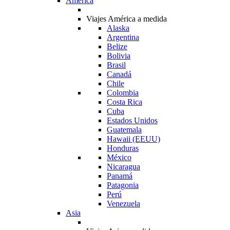
América
Viajes América a medida
Alaska
Argentina
Belize
Bolivia
Brasil
Canadá
Chile
Colombia
Costa Rica
Cuba
Estados Unidos
Guatemala
Hawaii (EEUU)
Honduras
México
Nicaragua
Panamá
Patagonia
Perú
Venezuela
Asia