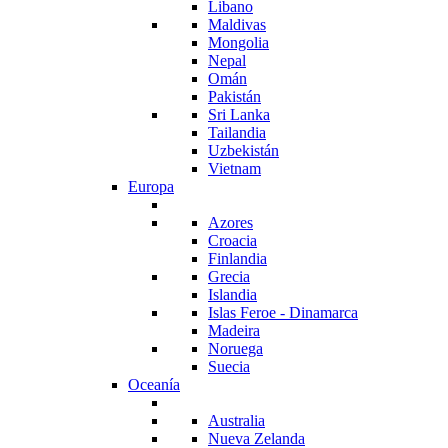
Libano
Maldivas
Mongolia
Nepal
Omán
Pakistán
Sri Lanka
Tailandia
Uzbekistán
Vietnam
Europa
Azores
Croacia
Finlandia
Grecia
Islandia
Islas Feroe - Dinamarca
Madeira
Noruega
Suecia
Oceanía
Australia
Nueva Zelanda