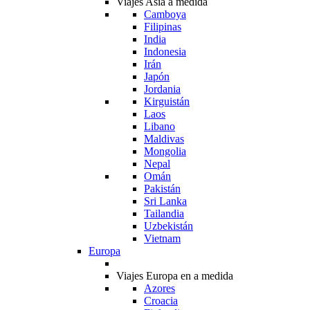
Viajes Asia a medida
Camboya
Filipinas
India
Indonesia
Irán
Japón
Jordania
Kirguistán
Laos
Libano
Maldivas
Mongolia
Nepal
Omán
Pakistán
Sri Lanka
Tailandia
Uzbekistán
Vietnam
Europa
Viajes Europa en a medida
Azores
Croacia