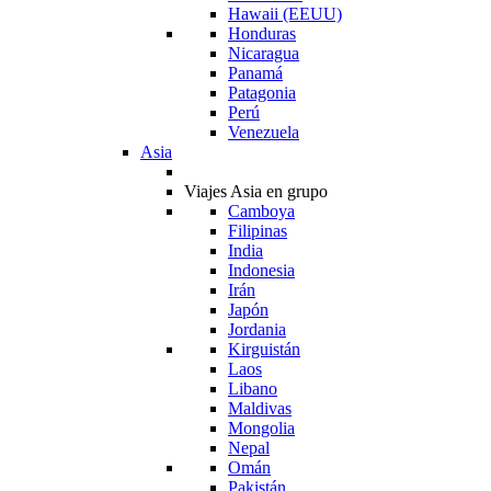
Hawaii (EEUU)
Honduras
Nicaragua
Panamá
Patagonia
Perú
Venezuela
Asia
Viajes Asia en grupo
Camboya
Filipinas
India
Indonesia
Irán
Japón
Jordania
Kirguistán
Laos
Libano
Maldivas
Mongolia
Nepal
Omán
Pakistán