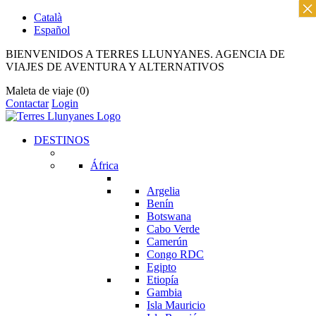
×
Català
Español
BIENVENIDOS A TERRES LLUNYANES. AGENCIA DE
VIAJES DE AVENTURA Y ALTERNATIVOS
Maleta de viaje
(0)
Contactar
Login
DESTINOS
África
Argelia
Benín
Botswana
Cabo Verde
Camerún
Congo RDC
Egipto
Etiopía
Gambia
Isla Mauricio