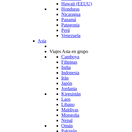
Hawaii (EEUU)
Honduras
Nicaragua
Panamá
Patagonia
Perú
Venezuela
Asia
Viajes Asia en grupo
Camboya
Filipinas
India
Indonesia
Irán
Japón
Jordania
Kirguistán
Laos
Libano
Maldivas
Mongolia
Nepal
Omán
Pakistán