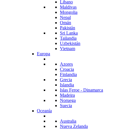
Libano
Maldivas
Mongolia
Nepal
Omán
Pakistán
Sri Lanka
Tailandia
Uzbekistán
Vietnam
Europa
Azores
Croacia
Finlandia
Grecia
Islandia
Islas Feroe - Dinamarca
Madeira
Noruega
Suecia
Oceanía
Australia
Nueva Zelanda