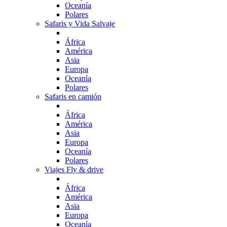
Oceanía
Polares
Safaris y Vida Salvaje
África
América
Asia
Europa
Oceanía
Polares
Safaris en camión
África
América
Asia
Europa
Oceanía
Polares
Viajes Fly & drive
África
América
Asia
Europa
Oceanía