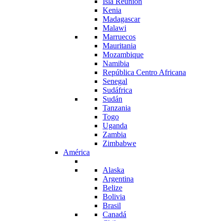
Isla Reunión
Kenia
Madagascar
Malawi
Marruecos
Mauritania
Mozambique
Namibia
República Centro Africana
Senegal
Sudáfrica
Sudán
Tanzania
Togo
Uganda
Zambia
Zimbabwe
América
Alaska
Argentina
Belize
Bolivia
Brasil
Canadá