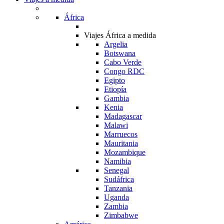
África
Viajes África a medida
Argelia
Botswana
Cabo Verde
Congo RDC
Egipto
Etiopía
Gambia
Kenia
Madagascar
Malawi
Marruecos
Mauritania
Mozambique
Namibia
Senegal
Sudáfrica
Tanzania
Uganda
Zambia
Zimbabwe