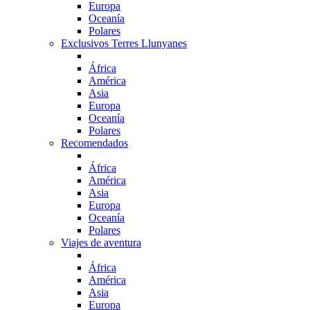
Europa
Oceanía
Polares
Exclusivos Terres Llunyanes
África
América
Asia
Europa
Oceanía
Polares
Recomendados
África
América
Asia
Europa
Oceanía
Polares
Viajes de aventura
África
América
Asia
Europa