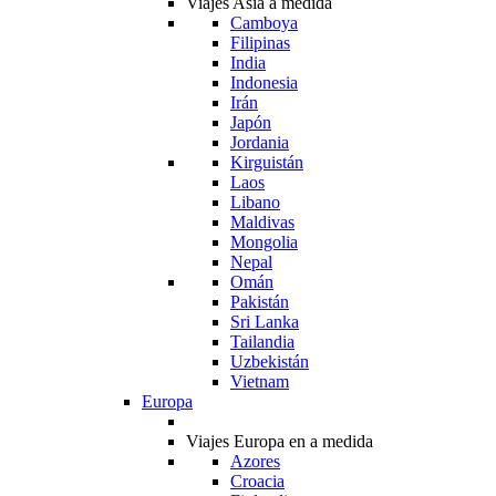
Viajes Asia a medida
Camboya
Filipinas
India
Indonesia
Irán
Japón
Jordania
Kirguistán
Laos
Libano
Maldivas
Mongolia
Nepal
Omán
Pakistán
Sri Lanka
Tailandia
Uzbekistán
Vietnam
Europa
Viajes Europa en a medida
Azores
Croacia