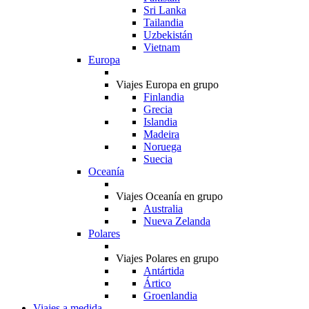
Sri Lanka
Tailandia
Uzbekistán
Vietnam
Europa
Viajes Europa en grupo
Finlandia
Grecia
Islandia
Madeira
Noruega
Suecia
Oceanía
Viajes Oceanía en grupo
Australia
Nueva Zelanda
Polares
Viajes Polares en grupo
Antártida
Ártico
Groenlandia
Viajes a medida