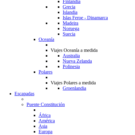
Finlandia
Grecia
Islandia
Islas Feroe - Dinamarca
Madeira
Noruega
Suecia
Oceanía
Viajes Oceanía a medida
Australia
Nueva Zelanda
Polinesia
Polares
Viajes Polares a medida
Groenlandia
Escapadas
Puente Constitución
África
América
Asia
Europa