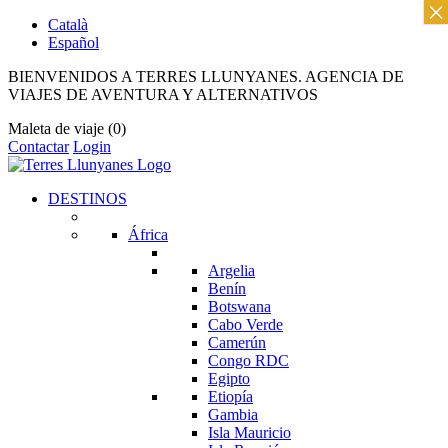
×
Català
Español
BIENVENIDOS A TERRES LLUNYANES. AGENCIA DE
VIAJES DE AVENTURA Y ALTERNATIVOS
Maleta de viaje
(0)
Contactar
Login
DESTINOS
África
Argelia
Benín
Botswana
Cabo Verde
Camerún
Congo RDC
Egipto
Etiopía
Gambia
Isla Mauricio