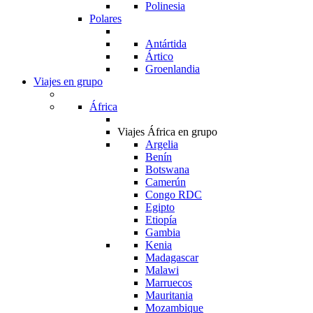
Polinesia
Polares
Antártida
Ártico
Groenlandia
Viajes en grupo
África
Viajes África en grupo
Argelia
Benín
Botswana
Camerún
Congo RDC
Egipto
Etiopía
Gambia
Kenia
Madagascar
Malawi
Marruecos
Mauritania
Mozambique