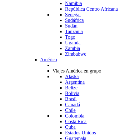
Namibia
República Centro Africana
Senegal
Sudáfrica
Sudán
Tanzania
Togo
Uganda
Zambia
Zimbabwe
América
Viajes América en grupo
Alaska
Argentina
Belize
Bolivia
Brasil
Canadá
Chile
Colombia
Costa Rica
Cuba
Estados Unidos
Guatemala