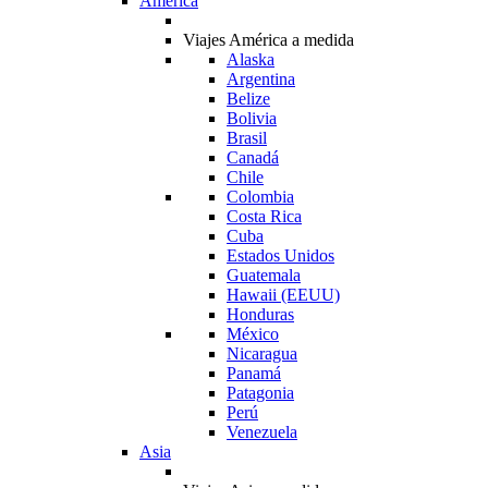
América
Viajes América a medida
Alaska
Argentina
Belize
Bolivia
Brasil
Canadá
Chile
Colombia
Costa Rica
Cuba
Estados Unidos
Guatemala
Hawaii (EEUU)
Honduras
México
Nicaragua
Panamá
Patagonia
Perú
Venezuela
Asia