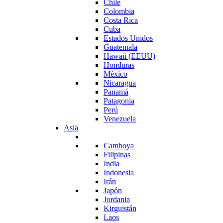
Chile
Colombia
Costa Rica
Cuba
Estados Unidos
Guatemala
Hawaii (EEUU)
Honduras
México
Nicaragua
Panamá
Patagonia
Perú
Venezuela
Asia
Camboya
Filipinas
India
Indonesia
Irán
Japón
Jordania
Kirguistán
Laos