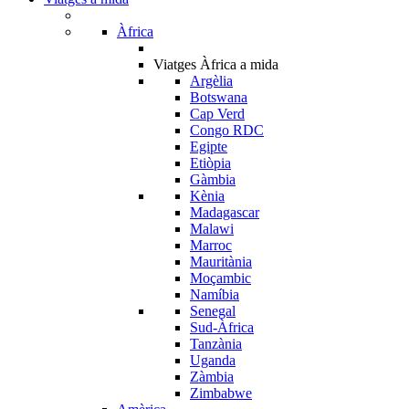
Àfrica
Viatges Àfrica a mida
Argèlia
Botswana
Cap Verd
Congo RDC
Egipte
Etiòpia
Gàmbia
Kènia
Madagascar
Malawi
Marroc
Mauritània
Moçambic
Namíbia
Senegal
Sud-Àfrica
Tanzània
Uganda
Zàmbia
Zimbabwe