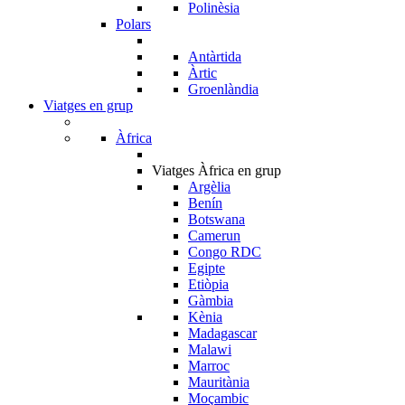
Polinèsia
Polars
Antàrtida
Àrtic
Groenlàndia
Viatges en grup
Àfrica
Viatges Àfrica en grup
Argèlia
Benín
Botswana
Camerun
Congo RDC
Egipte
Etiòpia
Gàmbia
Kènia
Madagascar
Malawi
Marroc
Mauritània
Moçambic