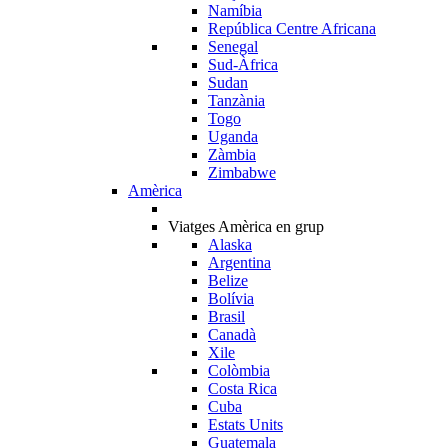
Namíbia
República Centre Africana
Senegal
Sud-Àfrica
Sudan
Tanzània
Togo
Uganda
Zàmbia
Zimbabwe
Amèrica
Viatges Amèrica en grup
Alaska
Argentina
Belize
Bolívia
Brasil
Canadà
Xile
Colòmbia
Costa Rica
Cuba
Estats Units
Guatemala