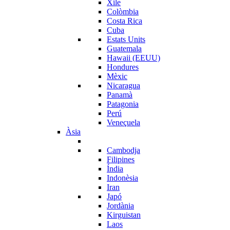
Xile
Colòmbia
Costa Rica
Cuba
Estats Units
Guatemala
Hawaii (EEUU)
Hondures
Mèxic
Nicaragua
Panamà
Patagonia
Perú
Veneçuela
Àsia
Cambodja
Filipines
Índia
Indonèsia
Iran
Japó
Jordània
Kirguistan
Laos