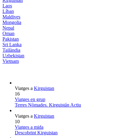
Kirguistan
Laos
Líban
Maldives
Mongolia
Nepal
Oman
Pakistan
Sri Lanka
Tailàndia
Uzbekistan
Vietnam
Viatges a
Kirguistan
16
Viatges en grup
Terres Nòmades. Kirguistán Actiu
Viatges a
Kirguistan
10
Viatges a mida
Descobrint Kirguistan