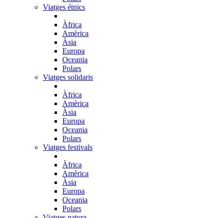
Viatges étnics
Àfrica
Amèrica
Àsia
Europa
Oceania
Polars
Viatges solidaris
Àfrica
Amèrica
Àsia
Europa
Oceania
Polars
Viatges festivals
Àfrica
Amèrica
Àsia
Europa
Oceania
Polars
Viatges natura