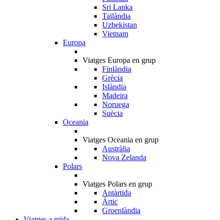
Sri Lanka
Tailàndia
Uzbekistan
Vietnam
Europa
Viatges Europa en grup
Finlàndia
Grècia
Islàndia
Madeira
Noruega
Suècia
Oceania
Viatges Oceania en grup
Austràlia
Nova Zelanda
Polars
Viatges Polars en grup
Antàrtida
Àrtic
Groenlàndia
Viatges a mida