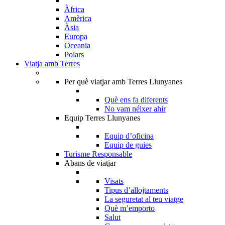
Àfrica
Amèrica
Àsia
Europa
Oceania
Polars
Viatja amb Terres
Per què viatjar amb Terres Llunyanes
Què ens fa diferents
No vam néixer ahir
Equip Terres Llunyanes
Equip d’oficina
Equip de guies
Turisme Responsable
Abans de viatjar
Visats
Tipus d’allojtaments
La seguretat al teu viatge
Què m’emporto
Salut