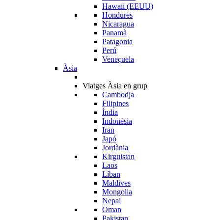
Hawaii (EEUU)
Hondures
Nicaragua
Panamà
Patagonia
Perú
Veneçuela
Àsia
Viatges Àsia en grup
Cambodja
Filipines
Índia
Indonèsia
Iran
Japó
Jordània
Kirguistan
Laos
Líban
Maldives
Mongolia
Nepal
Oman
Pakistan