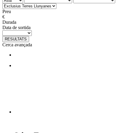
Preu
€
Durada
Data de sortida
RESULTATS
Cerca avançada
T'agraden els nostres viatges?
Segueix-nos en facebook