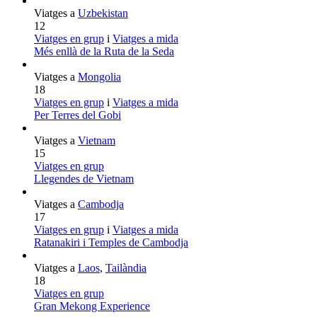
Viatges a
Uzbekistan
12
Viatges en grup
i
Viatges a mida
Més enllà de la Ruta de la Seda
Viatges a
Mongolia
18
Viatges en grup
i
Viatges a mida
Per Terres del Gobi
Viatges a
Vietnam
15
Viatges en grup
Llegendes de Vietnam
Viatges a
Cambodja
17
Viatges en grup
i
Viatges a mida
Ratanakiri i Temples de Cambodja
Viatges a
Laos
,
Tailàndia
18
Viatges en grup
Gran Mekong Experience