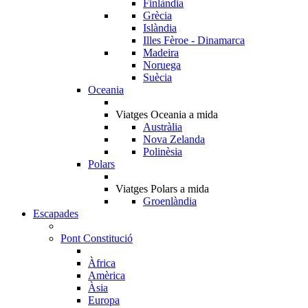
Finlàndia
Grècia
Islàndia
Illes Fèroe - Dinamarca
Madeira
Noruega
Suècia
Oceania
Viatges Oceania a mida
Austràlia
Nova Zelanda
Polinèsia
Polars
Viatges Polars a mida
Groenlàndia
Escapades
Pont Constitució
Àfrica
Amèrica
Àsia
Europa