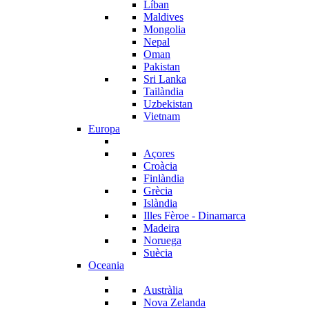
Líban
Maldives
Mongolia
Nepal
Oman
Pakistan
Sri Lanka
Tailàndia
Uzbekistan
Vietnam
Europa
Açores
Croàcia
Finlàndia
Grècia
Islàndia
Illes Fèroe - Dinamarca
Madeira
Noruega
Suècia
Oceania
Austràlia
Nova Zelanda