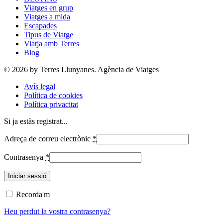
Viatges en grup
Viatges a mida
Escapades
Tipus de Viatge
Viatja amb Terres
Blog
© 2026 by Terres Llunyanes. Agència de Viatges
Avís legal
Política de cookies
Política privacitat
Si ja estàs registrat...
Adreça de correu electrònic
*
Contrasenya
*
Recorda'm
Heu perdut la vostra contrasenya?