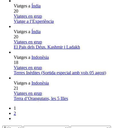
Viatges a
Índia
20
Viatges en grup
Viatge a l’Experiència
Viatges a
Índia
20
Viatges en grup
El Pais dels Déus. Kashmir i Ladakh
Viatges a
Indonèsia
18
Viatges en grup
Terres Inèdites (Sortida especial amb vols 05 agost)
Viatges a
Indonèsia
21
Viatges en grup
Terra d’Orangutans, les 5 Illes
1
2