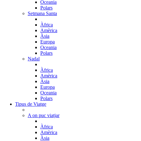
Oceania
Polars
Setmana Santa
Àfrica
Amèrica
Àsia
Europa
Oceania
Polars
Nadal
Àfrica
Amèrica
Àsia
Europa
Oceania
Polars
Tipus de Viatge
A on puc viatjar
Àfrica
Amèrica
Àsia