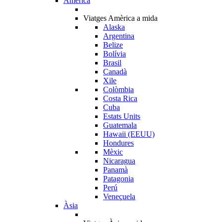
Amèrica
Viatges Amèrica a mida
Alaska
Argentina
Belize
Bolívia
Brasil
Canadà
Xile
Colòmbia
Costa Rica
Cuba
Estats Units
Guatemala
Hawaii (EEUU)
Hondures
Mèxic
Nicaragua
Panamà
Patagonia
Perú
Veneçuela
Àsia