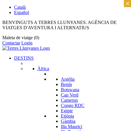
×
Català
Español
BENVINGUTS A TERRES LLUNYANES. AGÈNCIA DE
VIATGES D'AVENTURA I ALTERNATIUS
Maleta de viatge
(0)
Contactar
Login
DESTINS
Àfrica
Argèlia
Benín
Botswana
Cap Verd
Camerun
Congo RDC
Egipte
Etiòpia
Gàmbia
Illa Maurici