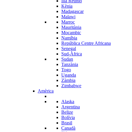
Illa Reunió
Kènia
Madagascar
Malawi
Marroc
Mauritània
Moçambic
Namíbia
República Centre Africana
Senegal
Sud-Àfrica
Sudan
Tanzània
Togo
Uganda
Zàmbia
Zimbabwe
Amèrica
Alaska
Argentina
Belize
Bolívia
Brasil
Canadà