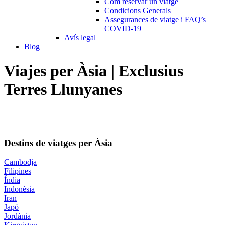
Com reservar un viatge
Condicions Generals
Assegurances de viatge i FAQ’s
COVID-19
Avís legal
Blog
Viajes per Àsia | Exclusius
Terres Llunyanes
Destins de viatges per Àsia
Cambodja
Filipines
Índia
Indonèsia
Iran
Japó
Jordània