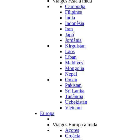
Viatges Àsia a mida
Cambodja
Filipines
Índia
Indonèsia
Iran
Japó
Jordània
Kirguistan
Laos
Líban
Maldives
Mongolia
Nepal
Oman
Pakistan
Sri Lanka
Tailàndia
Uzbekistan
Vietnam
Europa
Viatges Europa a mida
Açores
Croàcia