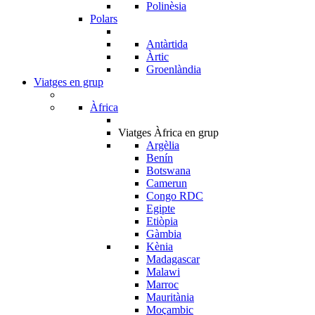
Polinèsia
Polars
Antàrtida
Àrtic
Groenlàndia
Viatges en grup
Àfrica
Viatges Àfrica en grup
Argèlia
Benín
Botswana
Camerun
Congo RDC
Egipte
Etiòpia
Gàmbia
Kènia
Madagascar
Malawi
Marroc
Mauritània
Moçambic