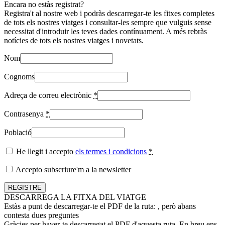
Encara no estàs registrat?
Registra't al nostre web i podràs descarregar-te les fitxes completes
de tots els nostres viatges i consultar-les sempre que vulguis sense
necessitat d'introduir les teves dades contínuament. A més rebràs
notícies de tots els nostres viatges i novetats.
Nom
Cognoms
Adreça de correu electrònic
*
Contrasenya
*
Població
He llegit i accepto
els termes i condicions
*
Accepto subscriure'm a la newsletter
DESCARREGA LA FITXA DEL VIATGE
Estàs a punt de descarregar-te el PDF de la ruta:
, però abans
contesta dues preguntes
Gràcies per haver-te descarregat el PDF d'aquesta ruta. En breu ens