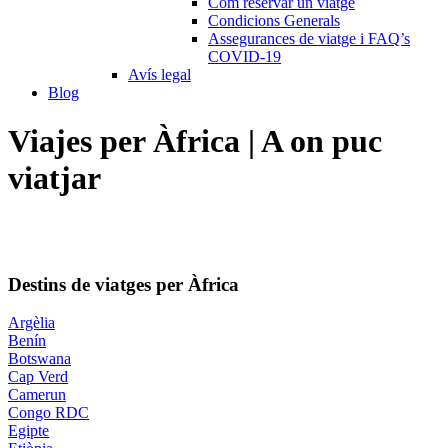
Com reservar un viatge
Condicions Generals
Assegurances de viatge i FAQ’s
COVID-19
Avís legal
Blog
Viajes per Àfrica | A on puc
viatjar
Destins de viatges per Àfrica
Argèlia
Benín
Botswana
Cap Verd
Camerun
Congo RDC
Egipte