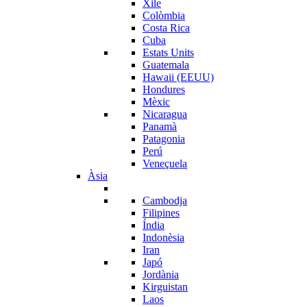
Xile
Colòmbia
Costa Rica
Cuba
Estats Units
Guatemala
Hawaii (EEUU)
Hondures
Mèxic
Nicaragua
Panamà
Patagonia
Perú
Veneçuela
Àsia
Cambodja
Filipines
Índia
Indonèsia
Iran
Japó
Jordània
Kirguistan
Laos