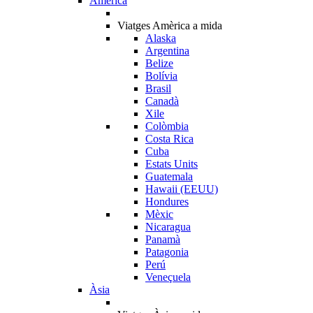
Amèrica
Viatges Amèrica a mida
Alaska
Argentina
Belize
Bolívia
Brasil
Canadà
Xile
Colòmbia
Costa Rica
Cuba
Estats Units
Guatemala
Hawaii (EEUU)
Hondures
Mèxic
Nicaragua
Panamà
Patagonia
Perú
Veneçuela
Àsia