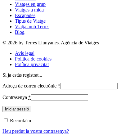
Viatges en grup
Viatges a mida
Escapades
Tipus de Viatge
Viatja amb Terres
Blog
© 2026 by Terres Llunyanes. Agència de Viatges
Avís legal
Política de cookies
Política privacitat
Si ja estàs registrat...
Adreça de correu electrònic
*
Contrasenya
*
Recorda'm
Heu perdut la vostra contrasenya?