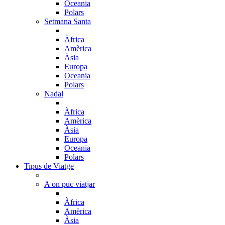
Oceania
Polars
Setmana Santa
Àfrica
Amèrica
Àsia
Europa
Oceania
Polars
Nadal
Àfrica
Amèrica
Àsia
Europa
Oceania
Polars
Tipus de Viatge
A on puc viatjar
Àfrica
Amèrica
Àsia