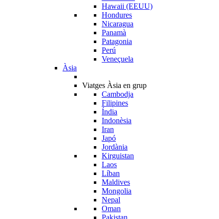
Hawaii (EEUU)
Hondures
Nicaragua
Panamà
Patagonia
Perú
Veneçuela
Àsia
Viatges Àsia en grup
Cambodja
Filipines
Índia
Indonèsia
Iran
Japó
Jordània
Kirguistan
Laos
Líban
Maldives
Mongolia
Nepal
Oman
Pakistan