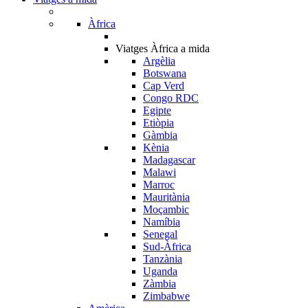
Àfrica
Viatges Àfrica a mida
Argèlia
Botswana
Cap Verd
Congo RDC
Egipte
Etiòpia
Gàmbia
Kènia
Madagascar
Malawi
Marroc
Mauritània
Moçambic
Namíbia
Senegal
Sud-Àfrica
Tanzània
Uganda
Zàmbia
Zimbabwe