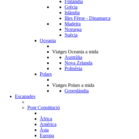
Finlàndia
Grècia
Islàndia
Illes Fèroe - Dinamarca
Madeira
Noruega
Suècia
Oceania
Viatges Oceania a mida
Austràlia
Nova Zelanda
Polinèsia
Polars
Viatges Polars a mida
Groenlàndia
Escapades
Pont Constitució
Àfrica
Amèrica
Àsia
Europa