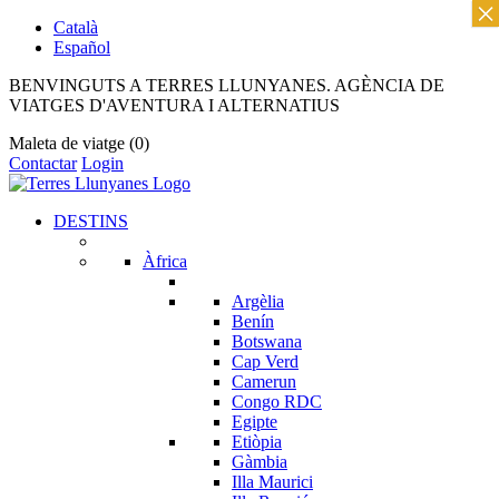
×
Català
Español
BENVINGUTS A TERRES LLUNYANES. AGÈNCIA DE
VIATGES D'AVENTURA I ALTERNATIUS
Maleta de viatge
(0)
Contactar
Login
DESTINS
Àfrica
Argèlia
Benín
Botswana
Cap Verd
Camerun
Congo RDC
Egipte
Etiòpia
Gàmbia
Illa Maurici