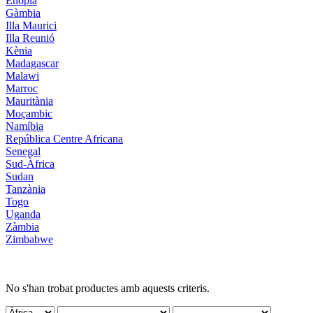
Etiòpia
Gàmbia
Illa Maurici
Illa Reunió
Kènia
Madagascar
Malawi
Marroc
Mauritània
Moçambic
Namíbia
República Centre Africana
Senegal
Sud-Àfrica
Sudan
Tanzània
Togo
Uganda
Zàmbia
Zimbabwe
No s'han trobat productes amb aquests criteris.