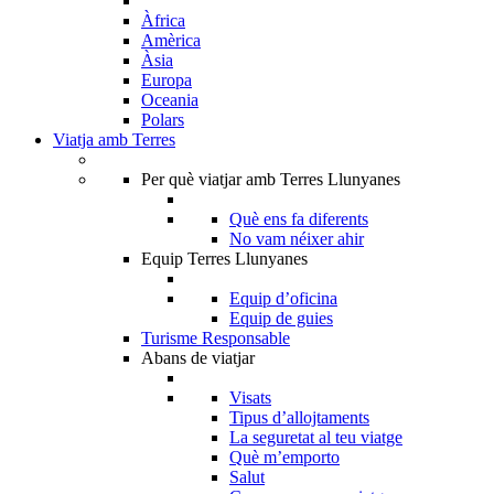
Àfrica
Amèrica
Àsia
Europa
Oceania
Polars
Viatja amb Terres
Per què viatjar amb Terres Llunyanes
Què ens fa diferents
No vam néixer ahir
Equip Terres Llunyanes
Equip d’oficina
Equip de guies
Turisme Responsable
Abans de viatjar
Visats
Tipus d’allojtaments
La seguretat al teu viatge
Què m’emporto
Salut