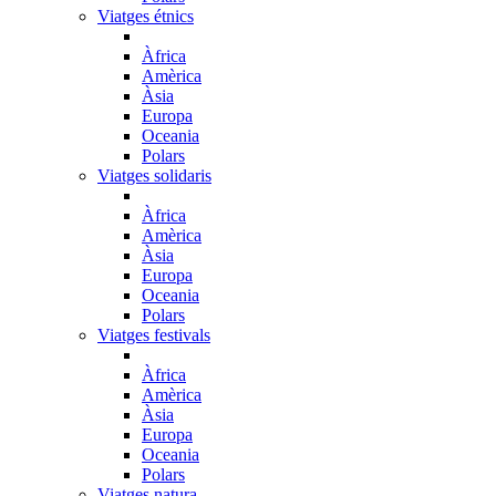
Viatges étnics
Àfrica
Amèrica
Àsia
Europa
Oceania
Polars
Viatges solidaris
Àfrica
Amèrica
Àsia
Europa
Oceania
Polars
Viatges festivals
Àfrica
Amèrica
Àsia
Europa
Oceania
Polars
Viatges natura