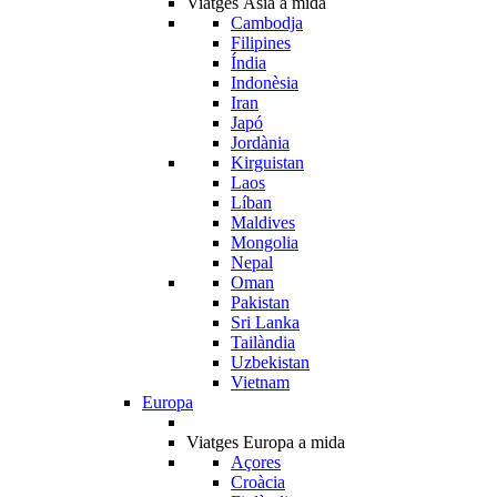
Viatges Àsia a mida
Cambodja
Filipines
Índia
Indonèsia
Iran
Japó
Jordània
Kirguistan
Laos
Líban
Maldives
Mongolia
Nepal
Oman
Pakistan
Sri Lanka
Tailàndia
Uzbekistan
Vietnam
Europa
Viatges Europa a mida
Açores
Croàcia