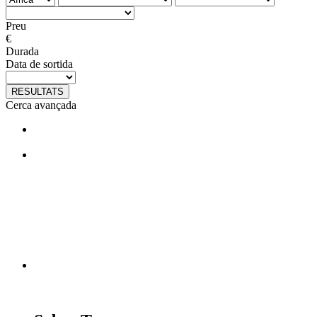
Preu
€
Durada
Data de sortida
RESULTATS
Cerca avançada
T'agraden els nostres viatges?
Segueix-nos en facebook