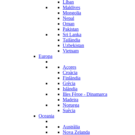
Líban
Maldives
Mongolia
Nepal
Oman
Pakistan
Sri Lanka
Tailàndia
Uzbekistan
Vietnam
Europa
Açores
Croàcia
Finlàndia
Grècia
Islàndia
Illes Fèroe - Dinamarca
Madeira
Noruega
Suècia
Oceania
Austràlia
Nova Zelanda