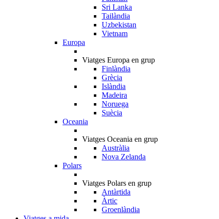
Sri Lanka
Tailàndia
Uzbekistan
Vietnam
Europa
Viatges Europa en grup
Finlàndia
Grècia
Islàndia
Madeira
Noruega
Suècia
Oceania
Viatges Oceania en grup
Austràlia
Nova Zelanda
Polars
Viatges Polars en grup
Antàrtida
Àrtic
Groenlàndia
Viatges a mida