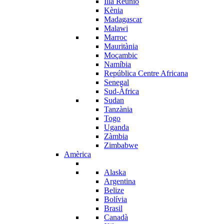
Illa Reunió
Kènia
Madagascar
Malawi
Marroc
Mauritània
Moçambic
Namíbia
República Centre Africana
Senegal
Sud-Àfrica
Sudan
Tanzània
Togo
Uganda
Zàmbia
Zimbabwe
Amèrica
Alaska
Argentina
Belize
Bolívia
Brasil
Canadà