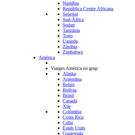
Namíbia
República Centre Africana
Senegal
Sud-Àfrica
Sudan
Tanzània
Togo
Uganda
Zàmbia
Zimbabwe
Amèrica
Viatges Amèrica en grup
Alaska
Argentina
Belize
Bolívia
Brasil
Canadà
Xile
Colòmbia
Costa Rica
Cuba
Estats Units
Guatemala