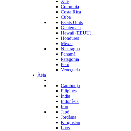
Xile
Colòmbia
Costa Rica
Cuba
Estats Units
Guatemala
Hawaii (EEUU)
Hondures
Mèxic
Nicaragua
Panamà
Patagonia
Perú
Veneçuela
Àsia
Cambodja
Filipines
Índia
Indonèsia
Iran
Japó
Jordània
Kirguistan
Laos