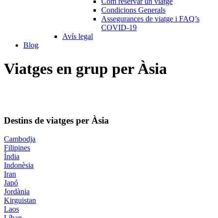
Com reservar un viatge
Condicions Generals
Assegurances de viatge i FAQ’s
COVID-19
Avís legal
Blog
Viatges en grup per Àsia
Destins de viatges per Àsia
Cambodja
Filipines
Índia
Indonèsia
Iran
Japó
Jordània
Kirguistan
Laos
Líban