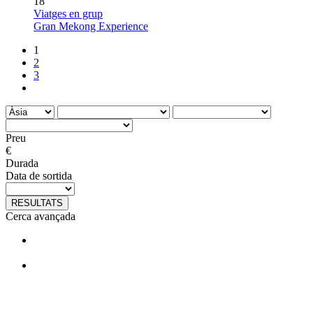
18
Viatges en grup
Gran Mekong Experience
1
2
3
Preu
€
Durada
Data de sortida
RESULTATS
Cerca avançada
T'agraden els nostres viatges?