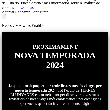
del usuario. Puede obtener más información sobre la Política de
cookies en
Leer más
Aceptar
Rechazar
Configurar
Necessary
Always Enabled
PRÒXIMAMENT
NOVA TEMPORADA
2024
Ja queda molt poquet per tenir llestos tots els viatges per
aquesta temporada 2024.
Tot l’equip de TERRES
LLUNYANES estem treballant per dissenyar noves rutes,
revisar els nostres viatges més emblemàtics i per crear grans
experiències que et facin viure moments màgics.