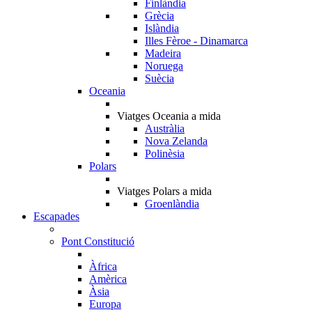
Finlàndia
Grècia
Islàndia
Illes Fèroe - Dinamarca
Madeira
Noruega
Suècia
Oceania
Viatges Oceania a mida
Austràlia
Nova Zelanda
Polinèsia
Polars
Viatges Polars a mida
Groenlàndia
Escapades
Pont Constitució
Àfrica
Amèrica
Àsia
Europa