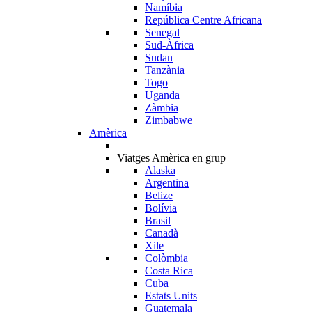
Namíbia
República Centre Africana
Senegal
Sud-Àfrica
Sudan
Tanzània
Togo
Uganda
Zàmbia
Zimbabwe
Amèrica
Viatges Amèrica en grup
Alaska
Argentina
Belize
Bolívia
Brasil
Canadà
Xile
Colòmbia
Costa Rica
Cuba
Estats Units
Guatemala