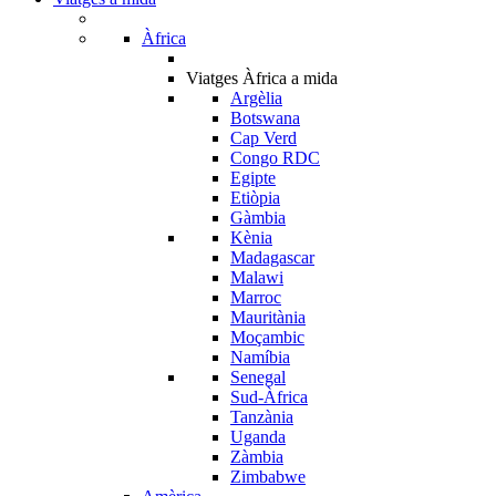
Àfrica
Viatges Àfrica a mida
Argèlia
Botswana
Cap Verd
Congo RDC
Egipte
Etiòpia
Gàmbia
Kènia
Madagascar
Malawi
Marroc
Mauritània
Moçambic
Namíbia
Senegal
Sud-Àfrica
Tanzània
Uganda
Zàmbia
Zimbabwe