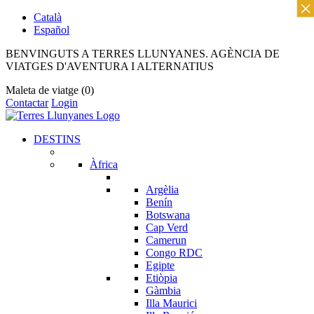
×
Català
Español
BENVINGUTS A TERRES LLUNYANES. AGÈNCIA DE
VIATGES D'AVENTURA I ALTERNATIUS
Maleta de viatge
(0)
Contactar
Login
DESTINS
Àfrica
Argèlia
Benín
Botswana
Cap Verd
Camerun
Congo RDC
Egipte
Etiòpia
Gàmbia
Illa Maurici