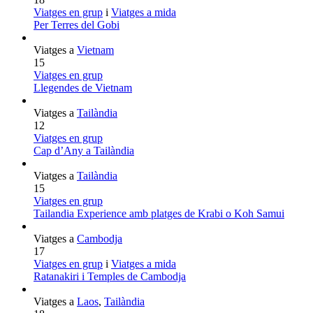
Viatges en grup
i
Viatges a mida
Per Terres del Gobi
Viatges a
Vietnam
15
Viatges en grup
Llegendes de Vietnam
Viatges a
Tailàndia
12
Viatges en grup
Cap d’Any a Tailàndia
Viatges a
Tailàndia
15
Viatges en grup
Tailandia Experience amb platges de Krabi o Koh Samui
Viatges a
Cambodja
17
Viatges en grup
i
Viatges a mida
Ratanakiri i Temples de Cambodja
Viatges a
Laos
,
Tailàndia