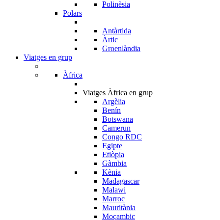
Polinèsia
Polars
Antàrtida
Àrtic
Groenlàndia
Viatges en grup
Àfrica
Viatges Àfrica en grup
Argèlia
Benín
Botswana
Camerun
Congo RDC
Egipte
Etiòpia
Gàmbia
Kènia
Madagascar
Malawi
Marroc
Mauritània
Moçambic