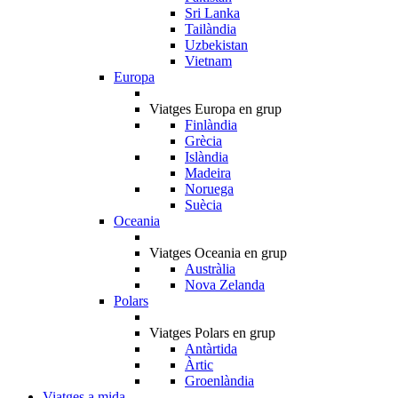
Sri Lanka
Tailàndia
Uzbekistan
Vietnam
Europa
Viatges Europa en grup
Finlàndia
Grècia
Islàndia
Madeira
Noruega
Suècia
Oceania
Viatges Oceania en grup
Austràlia
Nova Zelanda
Polars
Viatges Polars en grup
Antàrtida
Àrtic
Groenlàndia
Viatges a mida