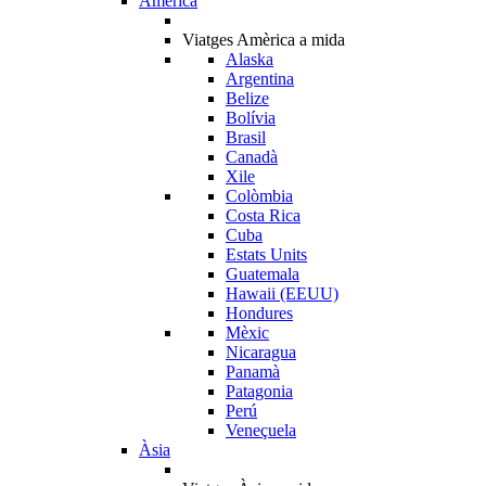
Amèrica
Viatges Amèrica a mida
Alaska
Argentina
Belize
Bolívia
Brasil
Canadà
Xile
Colòmbia
Costa Rica
Cuba
Estats Units
Guatemala
Hawaii (EEUU)
Hondures
Mèxic
Nicaragua
Panamà
Patagonia
Perú
Veneçuela
Àsia