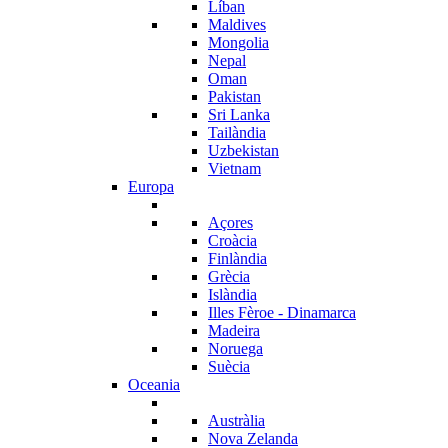
Líban
Maldives
Mongolia
Nepal
Oman
Pakistan
Sri Lanka
Tailàndia
Uzbekistan
Vietnam
Europa
Açores
Croàcia
Finlàndia
Grècia
Islàndia
Illes Fèroe - Dinamarca
Madeira
Noruega
Suècia
Oceania
Austràlia
Nova Zelanda