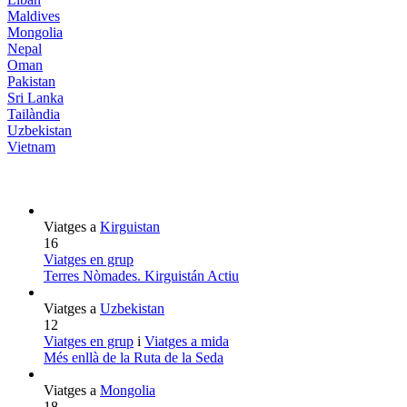
Maldives
Mongolia
Nepal
Oman
Pakistan
Sri Lanka
Tailàndia
Uzbekistan
Vietnam
Viatges a
Kirguistan
16
Viatges en grup
Terres Nòmades. Kirguistán Actiu
Viatges a
Uzbekistan
12
Viatges en grup
i
Viatges a mida
Més enllà de la Ruta de la Seda
Viatges a
Mongolia
18