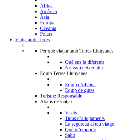
Àfrica
Amèrica
Àsia
Europa
Oceania
Polars
Viatja amb Terres
Per què viatjar amb Terres Llunyanes
Què ens fa diferents
No vam néixer ahir
Equip Terres Llunyanes
Equip d’oficina
Equip de guies
Turisme Responsable
Abans de viatjar
Visats
Tipus d’allojtaments
La seguretat al teu viatge
Què m’emporto
Salut