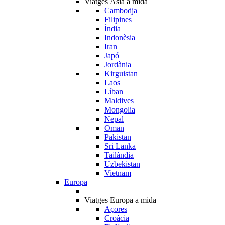
Viatges Àsia a mida
Cambodja
Filipines
Índia
Indonèsia
Iran
Japó
Jordània
Kirguistan
Laos
Líban
Maldives
Mongolia
Nepal
Oman
Pakistan
Sri Lanka
Tailàndia
Uzbekistan
Vietnam
Europa
Viatges Europa a mida
Açores
Croàcia