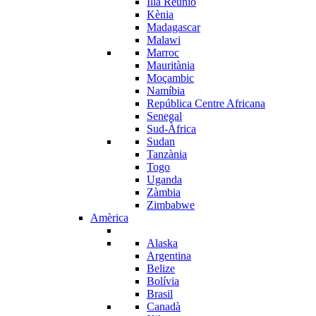
Illa Reunió
Kènia
Madagascar
Malawi
Marroc
Mauritània
Moçambic
Namíbia
República Centre Africana
Senegal
Sud-Àfrica
Sudan
Tanzània
Togo
Uganda
Zàmbia
Zimbabwe
Amèrica
Alaska
Argentina
Belize
Bolívia
Brasil
Canadà