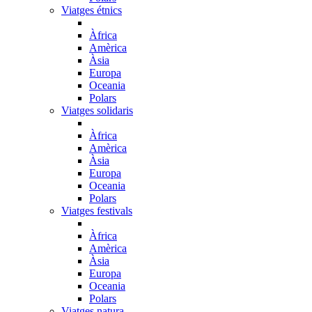
Viatges étnics
Àfrica
Amèrica
Àsia
Europa
Oceania
Polars
Viatges solidaris
Àfrica
Amèrica
Àsia
Europa
Oceania
Polars
Viatges festivals
Àfrica
Amèrica
Àsia
Europa
Oceania
Polars
Viatges natura