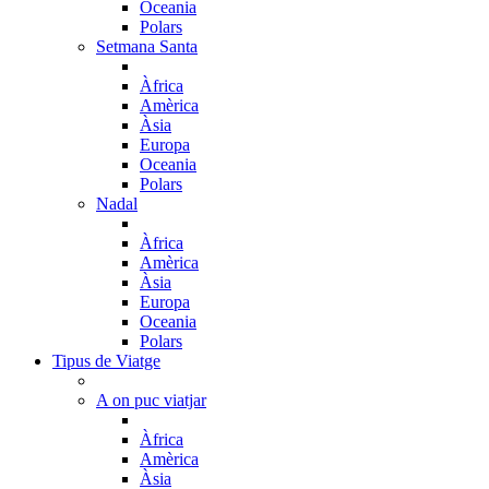
Oceania
Polars
Setmana Santa
Àfrica
Amèrica
Àsia
Europa
Oceania
Polars
Nadal
Àfrica
Amèrica
Àsia
Europa
Oceania
Polars
Tipus de Viatge
A on puc viatjar
Àfrica
Amèrica
Àsia