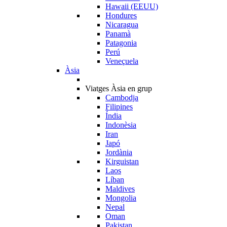
Hawaii (EEUU)
Hondures
Nicaragua
Panamà
Patagonia
Perú
Veneçuela
Àsia
Viatges Àsia en grup
Cambodja
Filipines
Índia
Indonèsia
Iran
Japó
Jordània
Kirguistan
Laos
Líban
Maldives
Mongolia
Nepal
Oman
Pakistan