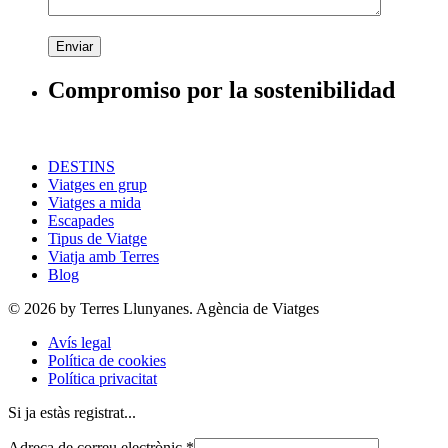
Enviar
Compromiso por la sostenibilidad
DESTINS
Viatges en grup
Viatges a mida
Escapades
Tipus de Viatge
Viatja amb Terres
Blog
© 2026 by Terres Llunyanes. Agència de Viatges
Avís legal
Política de cookies
Política privacitat
Si ja estàs registrat...
Adreça de correu electrònic
*