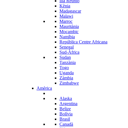
Illa Reunió
Kènia
Madagascar
Malawi
Marroc
Mauritània
Moçambic
Namíbia
República Centre Africana
Senegal
Sud-Àfrica
Sudan
Tanzània
Togo
Uganda
Zàmbia
Zimbabwe
Amèrica
Alaska
Argentina
Belize
Bolívia
Brasil
Canadà