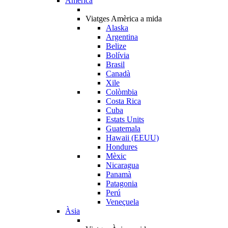
Amèrica
Viatges Amèrica a mida
Alaska
Argentina
Belize
Bolívia
Brasil
Canadà
Xile
Colòmbia
Costa Rica
Cuba
Estats Units
Guatemala
Hawaii (EEUU)
Hondures
Mèxic
Nicaragua
Panamà
Patagonia
Perú
Veneçuela
Àsia