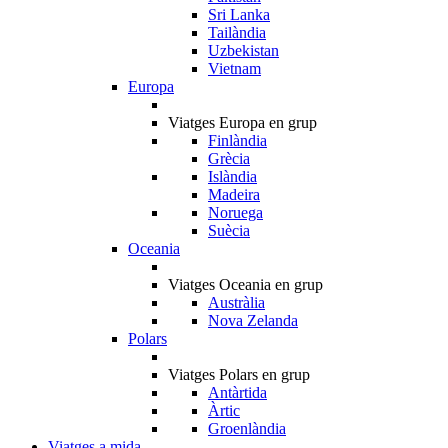
Sri Lanka
Tailàndia
Uzbekistan
Vietnam
Europa
Viatges Europa en grup
Finlàndia
Grècia
Islàndia
Madeira
Noruega
Suècia
Oceania
Viatges Oceania en grup
Austràlia
Nova Zelanda
Polars
Viatges Polars en grup
Antàrtida
Àrtic
Groenlàndia
Viatges a mida