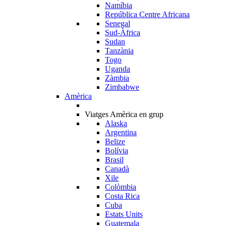
Namíbia
República Centre Africana
Senegal
Sud-Àfrica
Sudan
Tanzània
Togo
Uganda
Zàmbia
Zimbabwe
Amèrica
Viatges Amèrica en grup
Alaska
Argentina
Belize
Bolívia
Brasil
Canadà
Xile
Colòmbia
Costa Rica
Cuba
Estats Units
Guatemala