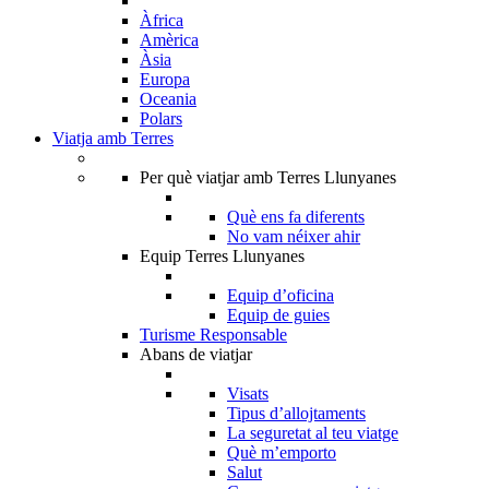
Àfrica
Amèrica
Àsia
Europa
Oceania
Polars
Viatja amb Terres
Per què viatjar amb Terres Llunyanes
Què ens fa diferents
No vam néixer ahir
Equip Terres Llunyanes
Equip d’oficina
Equip de guies
Turisme Responsable
Abans de viatjar
Visats
Tipus d’allojtaments
La seguretat al teu viatge
Què m’emporto
Salut