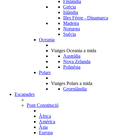
Finlàndia
Grècia
Islàndia
Illes Fèroe - Dinamarca
Madeira
Noruega
Suècia
Oceania
Viatges Oceania a mida
Austràlia
Nova Zelanda
Polinèsia
Polars
Viatges Polars a mida
Groenlàndia
Escapades
Pont Constitució
Àfrica
Amèrica
Àsia
Europa