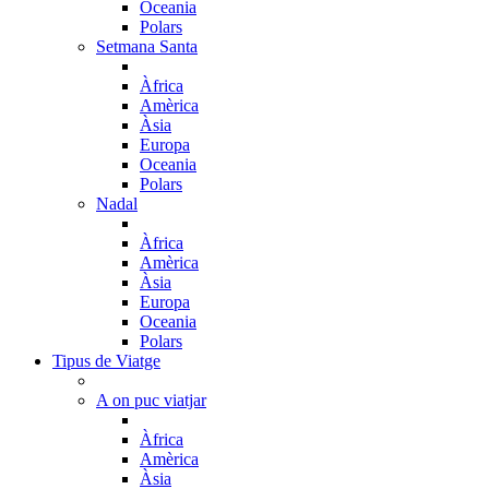
Oceania
Polars
Setmana Santa
Àfrica
Amèrica
Àsia
Europa
Oceania
Polars
Nadal
Àfrica
Amèrica
Àsia
Europa
Oceania
Polars
Tipus de Viatge
A on puc viatjar
Àfrica
Amèrica
Àsia