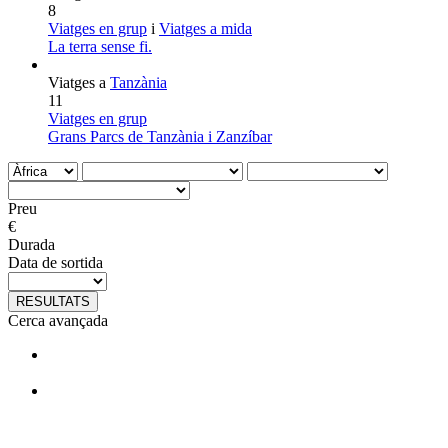
8
Viatges en grup
i
Viatges a mida
La terra sense fi.
Viatges a
Tanzània
11
Viatges en grup
Grans Parcs de Tanzània i Zanzíbar
Preu
€
Durada
Data de sortida
RESULTATS
Cerca avançada
T'agraden els nostres viatges?