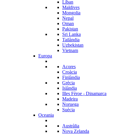
Líban
Maldives
Mongolia
Nepal
Oman
Pakistan
Sri Lanka
Tailàndia
Uzbekistan
Vietnam
Europa
Açores
Croàcia
Finlàndia
Grècia
Islàndia
Illes Fèroe - Dinamarca
Madeira
Noruega
Suècia
Oceania
Austràlia
Nova Zelanda