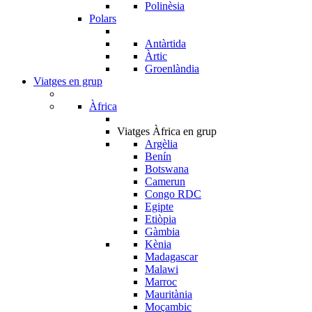
Polinèsia
Polars
Antàrtida
Àrtic
Groenlàndia
Viatges en grup
Àfrica
Viatges Àfrica en grup
Argèlia
Benín
Botswana
Camerun
Congo RDC
Egipte
Etiòpia
Gàmbia
Kènia
Madagascar
Malawi
Marroc
Mauritània
Moçambic