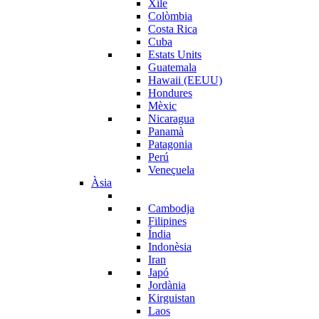
Xile
Colòmbia
Costa Rica
Cuba
Estats Units
Guatemala
Hawaii (EEUU)
Hondures
Mèxic
Nicaragua
Panamà
Patagonia
Perú
Veneçuela
Àsia
Cambodja
Filipines
Índia
Indonèsia
Iran
Japó
Jordània
Kirguistan
Laos