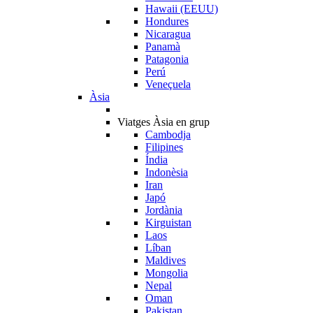
Hawaii (EEUU)
Hondures
Nicaragua
Panamà
Patagonia
Perú
Veneçuela
Àsia
Viatges Àsia en grup
Cambodja
Filipines
Índia
Indonèsia
Iran
Japó
Jordània
Kirguistan
Laos
Líban
Maldives
Mongolia
Nepal
Oman
Pakistan