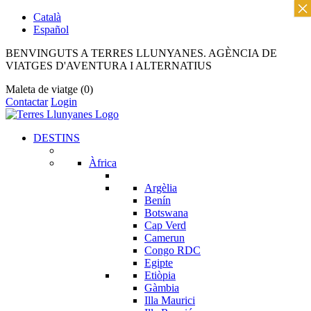
×
Català
Español
BENVINGUTS A TERRES LLUNYANES. AGÈNCIA DE
VIATGES D'AVENTURA I ALTERNATIUS
Maleta de viatge
(0)
Contactar
Login
DESTINS
Àfrica
Argèlia
Benín
Botswana
Cap Verd
Camerun
Congo RDC
Egipte
Etiòpia
Gàmbia
Illa Maurici