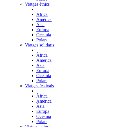
Viatges étnics
Àfrica
Amèrica
Àsia
Europa
Oceania
Polars
Viatges solidaris
Àfrica
Amèrica
Àsia
Europa
Oceania
Polars
Viatges festivals
Àfrica
Amèrica
Àsia
Europa
Oceania
Polars
Viatges natura