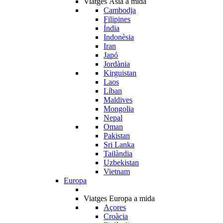
Viatges Àsia a mida
Cambodja
Filipines
Índia
Indonèsia
Iran
Japó
Jordània
Kirguistan
Laos
Líban
Maldives
Mongolia
Nepal
Oman
Pakistan
Sri Lanka
Tailàndia
Uzbekistan
Vietnam
Europa
Viatges Europa a mida
Açores
Croàcia