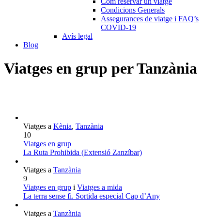
Com reservar un viatge
Condicions Generals
Assegurances de viatge i FAQ’s
COVID-19
Avís legal
Blog
Viatges en grup per Tanzània
Viatges a
Kènia
,
Tanzània
10
Viatges en grup
La Ruta Prohibida (Extensió Zanzíbar)
Viatges a
Tanzània
9
Viatges en grup
i
Viatges a mida
La terra sense fi. Sortida especial Cap d’Any
Viatges a
Tanzània