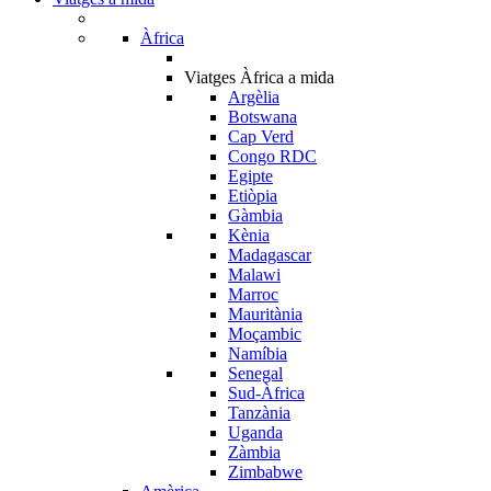
Àfrica
Viatges Àfrica a mida
Argèlia
Botswana
Cap Verd
Congo RDC
Egipte
Etiòpia
Gàmbia
Kènia
Madagascar
Malawi
Marroc
Mauritània
Moçambic
Namíbia
Senegal
Sud-Àfrica
Tanzània
Uganda
Zàmbia
Zimbabwe