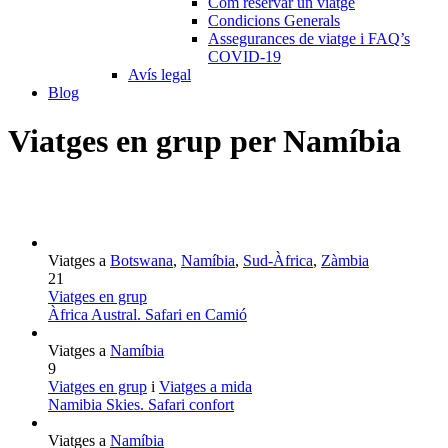
Com reservar un viatge
Condicions Generals
Assegurances de viatge i FAQ’s
COVID-19
Avís legal
Blog
Viatges en grup per Namíbia
Viatges a
Botswana
,
Namíbia
,
Sud-Àfrica
,
Zàmbia
21
Viatges en grup
Àfrica Austral. Safari en Camió
Viatges a
Namíbia
9
Viatges en grup
i
Viatges a mida
Namibia Skies. Safari confort
Viatges a
Namíbia