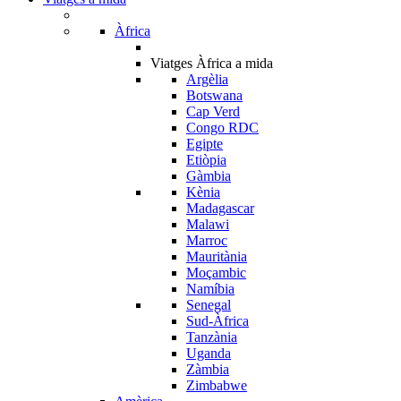
Àfrica
Viatges Àfrica a mida
Argèlia
Botswana
Cap Verd
Congo RDC
Egipte
Etiòpia
Gàmbia
Kènia
Madagascar
Malawi
Marroc
Mauritània
Moçambic
Namíbia
Senegal
Sud-Àfrica
Tanzània
Uganda
Zàmbia
Zimbabwe