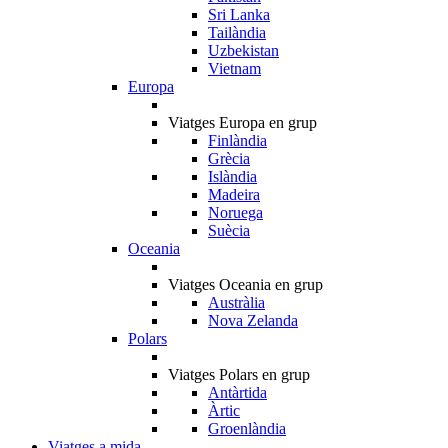
Sri Lanka
Tailàndia
Uzbekistan
Vietnam
Europa
Viatges Europa en grup
Finlàndia
Grècia
Islàndia
Madeira
Noruega
Suècia
Oceania
Viatges Oceania en grup
Austràlia
Nova Zelanda
Polars
Viatges Polars en grup
Antàrtida
Àrtic
Groenlàndia
Viatges a mida