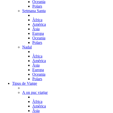
Oceania
Polars
Setmana Santa
Àfrica
Amèrica
Àsia
Europa
Oceania
Polars
Nadal
Àfrica
Amèrica
Àsia
Europa
Oceania
Polars
Tipus de Viatge
A on puc viatjar
Àfrica
Amèrica
Àsia