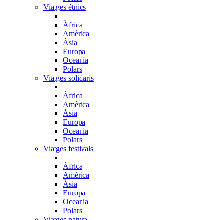
Viatges étnics
Àfrica
Amèrica
Àsia
Europa
Oceania
Polars
Viatges solidaris
Àfrica
Amèrica
Àsia
Europa
Oceania
Polars
Viatges festivals
Àfrica
Amèrica
Àsia
Europa
Oceania
Polars
Viatges natura