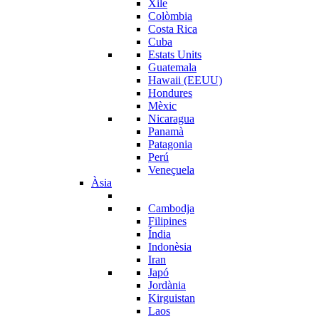
Xile
Colòmbia
Costa Rica
Cuba
Estats Units
Guatemala
Hawaii (EEUU)
Hondures
Mèxic
Nicaragua
Panamà
Patagonia
Perú
Veneçuela
Àsia
Cambodja
Filipines
Índia
Indonèsia
Iran
Japó
Jordània
Kirguistan
Laos