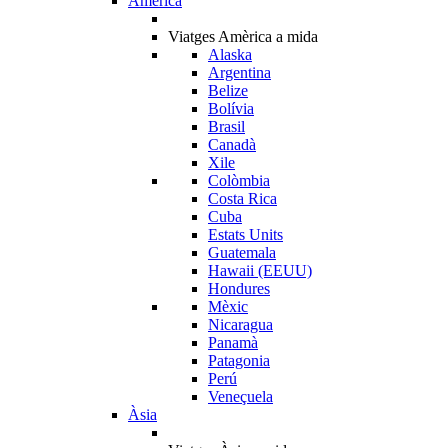
Amèrica
Viatges Amèrica a mida
Alaska
Argentina
Belize
Bolívia
Brasil
Canadà
Xile
Colòmbia
Costa Rica
Cuba
Estats Units
Guatemala
Hawaii (EEUU)
Hondures
Mèxic
Nicaragua
Panamà
Patagonia
Perú
Veneçuela
Àsia