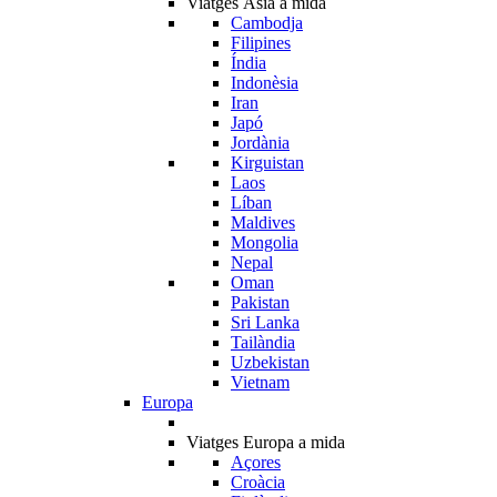
Viatges Àsia a mida
Cambodja
Filipines
Índia
Indonèsia
Iran
Japó
Jordània
Kirguistan
Laos
Líban
Maldives
Mongolia
Nepal
Oman
Pakistan
Sri Lanka
Tailàndia
Uzbekistan
Vietnam
Europa
Viatges Europa a mida
Açores
Croàcia