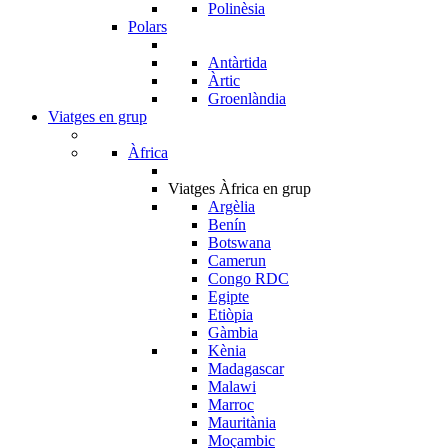
Polinèsia
Polars
Antàrtida
Àrtic
Groenlàndia
Viatges en grup
Àfrica
Viatges Àfrica en grup
Argèlia
Benín
Botswana
Camerun
Congo RDC
Egipte
Etiòpia
Gàmbia
Kènia
Madagascar
Malawi
Marroc
Mauritània
Moçambic