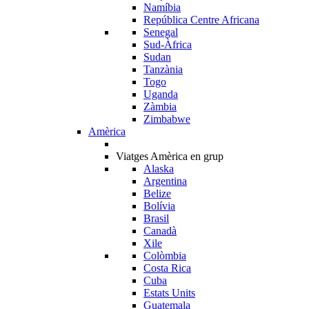
Namíbia
República Centre Africana
Senegal
Sud-Àfrica
Sudan
Tanzània
Togo
Uganda
Zàmbia
Zimbabwe
Amèrica
Viatges Amèrica en grup
Alaska
Argentina
Belize
Bolívia
Brasil
Canadà
Xile
Colòmbia
Costa Rica
Cuba
Estats Units
Guatemala