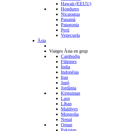
Hawaii (EEUU)
Hondures
Nicaragua
Panamà
Patagonia
Perú
Veneçuela
Àsia
Viatges Àsia en grup
Cambodja
Filipines
Índia
Indonèsia
Iran
Japó
Jordània
Kirguistan
Laos
Líban
Maldives
Mongolia
Nepal
Oman
Pakistan