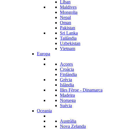
Líban
Maldives
Mongolia
Nepal
Oman
Pakistan
Sri Lanka
Tailàndia
Uzbekistan
Vietnam
Europa
Açores
Croàcia
Finlàndia
Grècia
Islàndia
Illes Fèroe - Dinamarca
Madeira
Noruega
Suècia
Oceania
Austràlia
Nova Zelanda