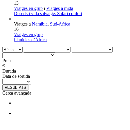
13
Viatges en grup
i
Viatges a mida
Deserts i vida salvatge. Safari confort
Viatges a
Namíbia
,
Sud-Àfrica
16
Viatges en grup
Planícies d’Àfrica
Preu
€
Durada
Data de sortida
RESULTATS
Cerca avançada
T'agraden els nostres viatges?