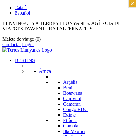
×
Català
Español
BENVINGUTS A TERRES LLUNYANES. AGÈNCIA DE
VIATGES D'AVENTURA I ALTERNATIUS
Maleta de viatge
(0)
Contactar
Login
DESTINS
Àfrica
Argèlia
Benín
Botswana
Cap Verd
Camerun
Congo RDC
Egipte
Etiòpia
Gàmbia
Illa Maurici