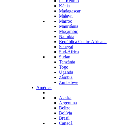
Illa Reunió
Kènia
Madagascar
Malawi
Marroc
Mauritània
Moçambic
Namíbia
República Centre Africana
Senegal
Sud-Àfrica
Sudan
Tanzània
Togo
Uganda
Zàmbia
Zimbabwe
Amèrica
Alaska
Argentina
Belize
Bolívia
Brasil
Canadà