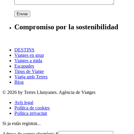
Enviar
Compromiso por la sostenibilidad
DESTINS
Viatges en grup
Viatges a mida
Escapades
Tipus de Viatge
Viatja amb Terres
Blog
© 2026 by Terres Llunyanes. Agència de Viatges
Avís legal
Política de cookies
Política privacitat
Si ja estàs registrat...
Adreça de correu electrònic
*