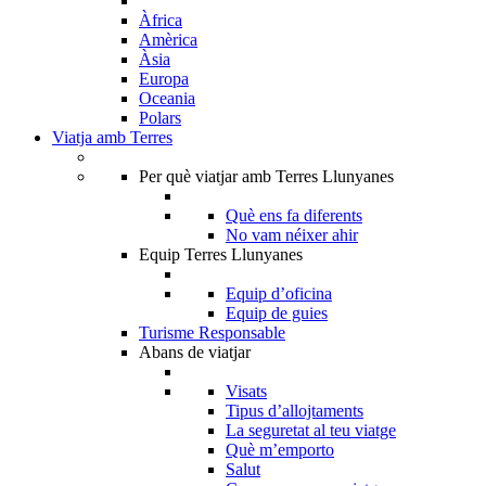
Àfrica
Amèrica
Àsia
Europa
Oceania
Polars
Viatja amb Terres
Per què viatjar amb Terres Llunyanes
Què ens fa diferents
No vam néixer ahir
Equip Terres Llunyanes
Equip d’oficina
Equip de guies
Turisme Responsable
Abans de viatjar
Visats
Tipus d’allojtaments
La seguretat al teu viatge
Què m’emporto
Salut