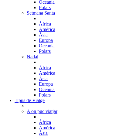
Oceania
Polars
Setmana Santa
Àfrica
Amèrica
Àsia
Europa
Oceania
Polars
Nadal
Àfrica
Amèrica
Àsia
Europa
Oceania
Polars
Tipus de Viatge
A on puc viatjar
Àfrica
Amèrica
Àsia