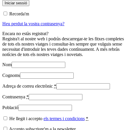
Recorda'm
Heu perdut la vostra contrasenya?
Encara no estàs registrat?
Registra't al nostre web i podràs descarregar-te les fitxes completes
de tots els nostres viatges i consultar-les sempre que vulguis sense
necessitat d'introduir les teves dades contínuament. A més rebràs
notícies de tots els nostres viatges i novetats.
Nom
Cognoms
Adreça de correu electrònic
*
Contrasenya
*
Població
He llegit i accepto
els termes i condicions
*
Accepto subscriure'm a la newsletter