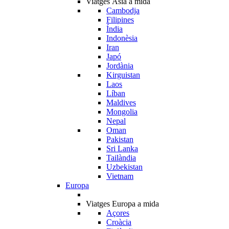
Viatges Àsia a mida
Cambodja
Filipines
Índia
Indonèsia
Iran
Japó
Jordània
Kirguistan
Laos
Líban
Maldives
Mongolia
Nepal
Oman
Pakistan
Sri Lanka
Tailàndia
Uzbekistan
Vietnam
Europa
Viatges Europa a mida
Açores
Croàcia