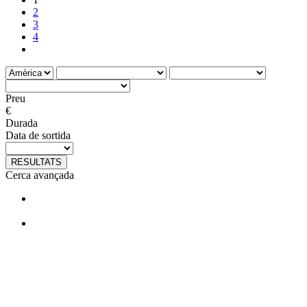
2
3
4
Preu
€
Durada
Data de sortida
RESULTATS
Cerca avançada
T'agraden els nostres viatges?
Segueix-nos en facebook