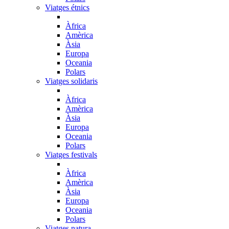
Viatges étnics
Àfrica
Amèrica
Àsia
Europa
Oceania
Polars
Viatges solidaris
Àfrica
Amèrica
Àsia
Europa
Oceania
Polars
Viatges festivals
Àfrica
Amèrica
Àsia
Europa
Oceania
Polars
Viatges natura