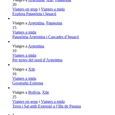
20
Viatges en grup
i
Viatges a mida
Explora Patagònia i Iguaçú
Viatges a
Argentina
,
Patagonia
15
Viatges a mida
Patagònia Argentina i Cascades d’Iguaçú
Viatges a
Argentina
10
Viatges a mida
Per terres del nord d’Argentina
Viatges a
Xile
16
Viatges a mida
Geografia Extrema
Viatges a
Bolívia
,
Xile
25
Viatges en grup
i
Viatges a mida
Terra i Sal amb Extensió a l’Illa de Pasqua
1