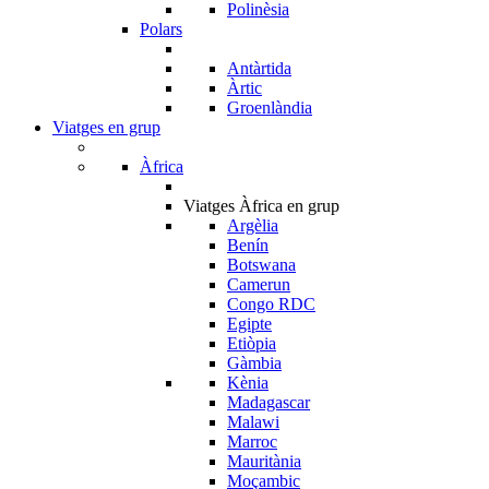
Polinèsia
Polars
Antàrtida
Àrtic
Groenlàndia
Viatges en grup
Àfrica
Viatges Àfrica en grup
Argèlia
Benín
Botswana
Camerun
Congo RDC
Egipte
Etiòpia
Gàmbia
Kènia
Madagascar
Malawi
Marroc
Mauritània
Moçambic