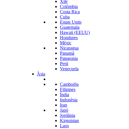
Xile
Colòmbia
Costa Rica
Cuba
Estats Units
Guatemala
Hawaii (EEUU)
Hondures
Mèxic
Nicaragua
Panamà
Patagonia
Perú
Veneçuela
Àsia
Cambodja
Filipines
Índia
Indonèsia
Iran
Japó
Jordània
Kirguistan
Laos