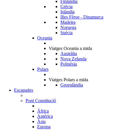
Finlàndia
Grècia
Islàndia
Illes Fèroe - Dinamarca
Madeira
Noruega
Suècia
Oceania
Viatges Oceania a mida
Austràlia
Nova Zelanda
Polinèsia
Polars
Viatges Polars a mida
Groenlàndia
Escapades
Pont Constitució
Àfrica
Amèrica
Àsia
Europa