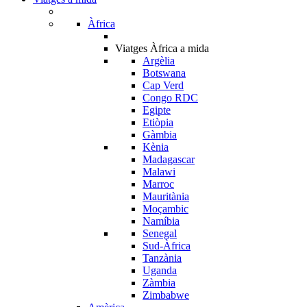
Àfrica
Viatges Àfrica a mida
Argèlia
Botswana
Cap Verd
Congo RDC
Egipte
Etiòpia
Gàmbia
Kènia
Madagascar
Malawi
Marroc
Mauritània
Moçambic
Namíbia
Senegal
Sud-Àfrica
Tanzània
Uganda
Zàmbia
Zimbabwe