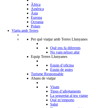
Àfrica
Amèrica
Àsia
Europa
Oceania
Polars
Viatja amb Terres
Per què viatjar amb Terres Llunyanes
Què ens fa diferents
No vam néixer ahir
Equip Terres Llunyanes
Equip d’oficina
Equip de guies
Turisme Responsable
Abans de viatjar
Visats
Tipus d’allojtaments
La seguretat al teu viatge
Què m’emporto
Salut