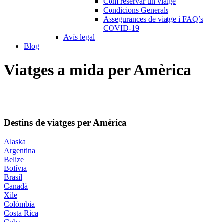
Com reservar un viatge
Condicions Generals
Assegurances de viatge i FAQ’s
COVID-19
Avís legal
Blog
Viatges a mida per Amèrica
Destins de viatges per Amèrica
Alaska
Argentina
Belize
Bolívia
Brasil
Canadà
Xile
Colòmbia
Costa Rica
Cuba