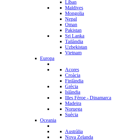
Líban
Maldives
Mongolia
Nepal
Oman
Pakistan
Sri Lanka
Tailàndia
Uzbekistan
Vietnam
Europa
Açores
Croàcia
Finlàndia
Grècia
Islàndia
Illes Fèroe - Dinamarca
Madeira
Noruega
Suècia
Oceania
Austràlia
Nova Zelanda