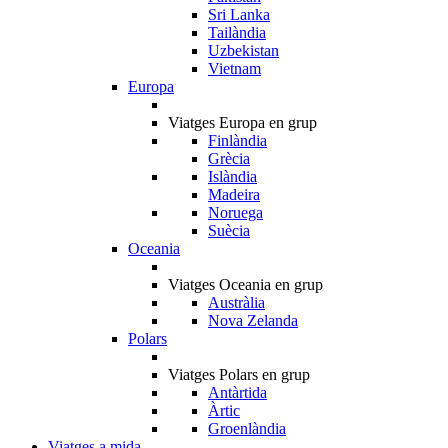
Sri Lanka
Tailàndia
Uzbekistan
Vietnam
Europa
Viatges Europa en grup
Finlàndia
Grècia
Islàndia
Madeira
Noruega
Suècia
Oceania
Viatges Oceania en grup
Austràlia
Nova Zelanda
Polars
Viatges Polars en grup
Antàrtida
Àrtic
Groenlàndia
Viatges a mida