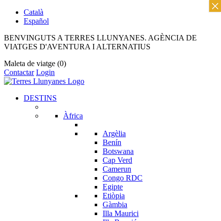
×
Català
Español
BENVINGUTS A TERRES LLUNYANES. AGÈNCIA DE
VIATGES D'AVENTURA I ALTERNATIUS
Maleta de viatge
(0)
Contactar
Login
DESTINS
Àfrica
Argèlia
Benín
Botswana
Cap Verd
Camerun
Congo RDC
Egipte
Etiòpia
Gàmbia
Illa Maurici