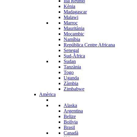
Illa Reunió
Kènia
Madagascar
Malawi
Marroc
Mauritània
Moçambic
Namíbia
República Centre Africana
Senegal
Sud-Àfrica
Sudan
Tanzània
Togo
Uganda
Zàmbia
Zimbabwe
Amèrica
Alaska
Argentina
Belize
Bolívia
Brasil
Canadà