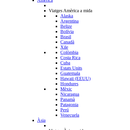
Amèrica
Viatges Amèrica a mida
Alaska
Argentina
Belize
Bolívia
Brasil
Canadà
Xile
Colòmbia
Costa Rica
Cuba
Estats Units
Guatemala
Hawaii (EEUU)
Hondures
Mèxic
Nicaragua
Panamà
Patagonia
Perú
Veneçuela
Àsia