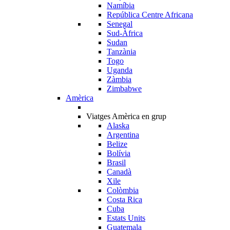
Namíbia
República Centre Africana
Senegal
Sud-Àfrica
Sudan
Tanzània
Togo
Uganda
Zàmbia
Zimbabwe
Amèrica
Viatges Amèrica en grup
Alaska
Argentina
Belize
Bolívia
Brasil
Canadà
Xile
Colòmbia
Costa Rica
Cuba
Estats Units
Guatemala