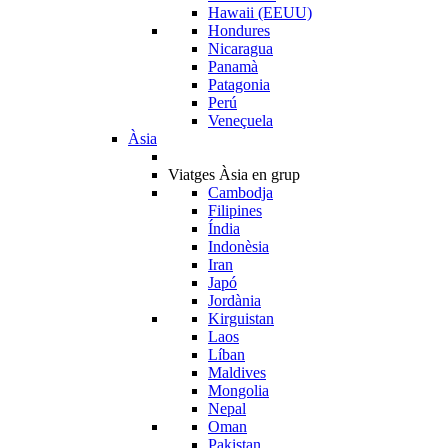
Hawaii (EEUU)
Hondures
Nicaragua
Panamà
Patagonia
Perú
Veneçuela
Àsia
Viatges Àsia en grup
Cambodja
Filipines
Índia
Indonèsia
Iran
Japó
Jordània
Kirguistan
Laos
Líban
Maldives
Mongolia
Nepal
Oman
Pakistan