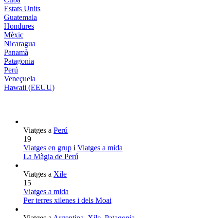
Estats Units
Guatemala
Hondures
Mèxic
Nicaragua
Panamà
Patagonia
Perú
Veneçuela
Hawaii (EEUU)
Viatges a
Perú
19
Viatges en grup
i
Viatges a mida
La Màgia de Perú
Viatges a
Xile
15
Viatges a mida
Per terres xilenes i dels Moai
Viatges a
Argentina
,
Xile
,
Patagonia