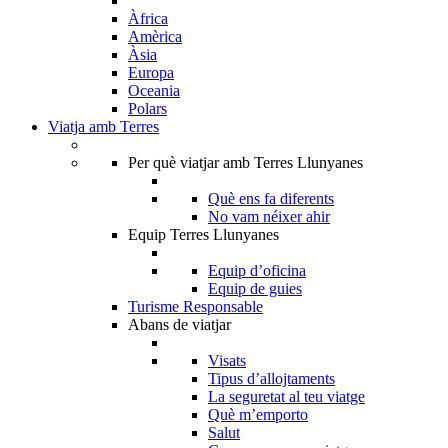
Àfrica
Amèrica
Àsia
Europa
Oceania
Polars
Viatja amb Terres
Per què viatjar amb Terres Llunyanes
Què ens fa diferents
No vam néixer ahir
Equip Terres Llunyanes
Equip d’oficina
Equip de guies
Turisme Responsable
Abans de viatjar
Visats
Tipus d’allojtaments
La seguretat al teu viatge
Què m’emporto
Salut