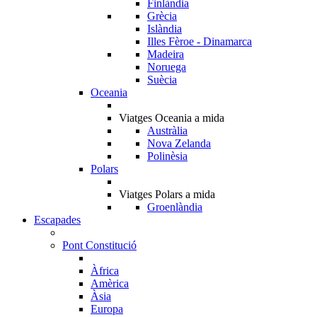
Finlàndia
Grècia
Islàndia
Illes Fèroe - Dinamarca
Madeira
Noruega
Suècia
Oceania
Viatges Oceania a mida
Austràlia
Nova Zelanda
Polinèsia
Polars
Viatges Polars a mida
Groenlàndia
Escapades
Pont Constitució
Àfrica
Amèrica
Àsia
Europa