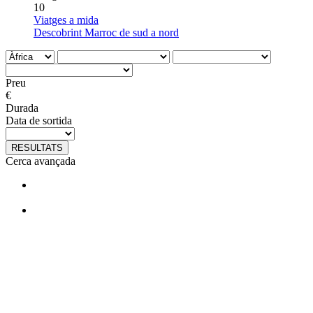
10
Viatges a mida
Descobrint Marroc de sud a nord
Preu
€
Durada
Data de sortida
RESULTATS
Cerca avançada
T'agraden els nostres viatges?
Segueix-nos en facebook