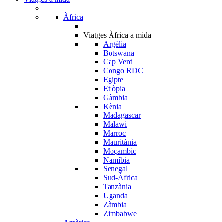
Àfrica
Viatges Àfrica a mida
Argèlia
Botswana
Cap Verd
Congo RDC
Egipte
Etiòpia
Gàmbia
Kènia
Madagascar
Malawi
Marroc
Mauritània
Moçambic
Namíbia
Senegal
Sud-Àfrica
Tanzània
Uganda
Zàmbia
Zimbabwe