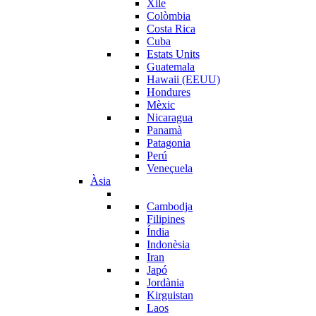
Xile
Colòmbia
Costa Rica
Cuba
Estats Units
Guatemala
Hawaii (EEUU)
Hondures
Mèxic
Nicaragua
Panamà
Patagonia
Perú
Veneçuela
Àsia
Cambodja
Filipines
Índia
Indonèsia
Iran
Japó
Jordània
Kirguistan
Laos