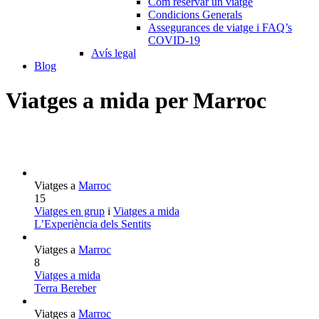
Com reservar un viatge
Condicions Generals
Assegurances de viatge i FAQ’s
COVID-19
Avís legal
Blog
Viatges a mida per Marroc
Viatges a
Marroc
15
Viatges en grup
i
Viatges a mida
L’Experiència dels Sentits
Viatges a
Marroc
8
Viatges a mida
Terra Bereber
Viatges a
Marroc