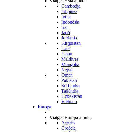
Viatges Àsia a mida
Cambodja
Filipines
Índia
Indonèsia
Iran
Japó
Jordània
Kirguistan
Laos
Líban
Maldives
Mongolia
Nepal
Oman
Pakistan
Sri Lanka
Tailàndia
Uzbekistan
Vietnam
Europa
Viatges Europa a mida
Açores
Croàcia