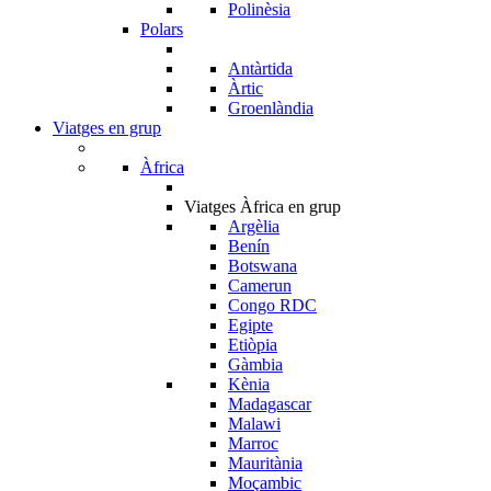
Polinèsia
Polars
Antàrtida
Àrtic
Groenlàndia
Viatges en grup
Àfrica
Viatges Àfrica en grup
Argèlia
Benín
Botswana
Camerun
Congo RDC
Egipte
Etiòpia
Gàmbia
Kènia
Madagascar
Malawi
Marroc
Mauritània
Moçambic