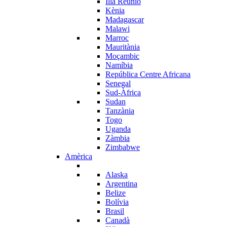
Illa Reunió
Kènia
Madagascar
Malawi
Marroc
Mauritània
Moçambic
Namíbia
República Centre Africana
Senegal
Sud-Àfrica
Sudan
Tanzània
Togo
Uganda
Zàmbia
Zimbabwe
Amèrica
Alaska
Argentina
Belize
Bolívia
Brasil
Canadà