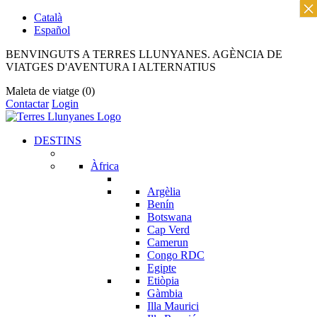
×
Català
Español
BENVINGUTS A TERRES LLUNYANES. AGÈNCIA DE
VIATGES D'AVENTURA I ALTERNATIUS
Maleta de viatge
(0)
Contactar
Login
DESTINS
Àfrica
Argèlia
Benín
Botswana
Cap Verd
Camerun
Congo RDC
Egipte
Etiòpia
Gàmbia
Illa Maurici