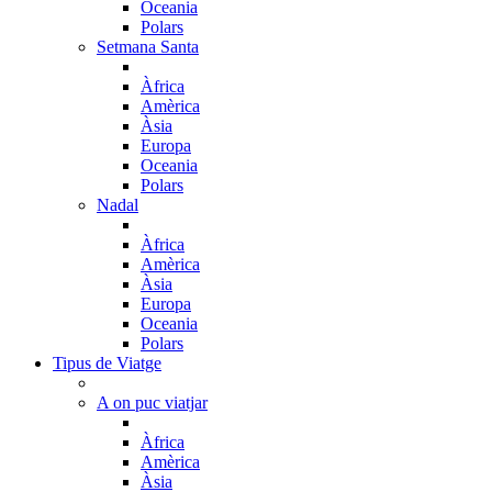
Oceania
Polars
Setmana Santa
Àfrica
Amèrica
Àsia
Europa
Oceania
Polars
Nadal
Àfrica
Amèrica
Àsia
Europa
Oceania
Polars
Tipus de Viatge
A on puc viatjar
Àfrica
Amèrica
Àsia