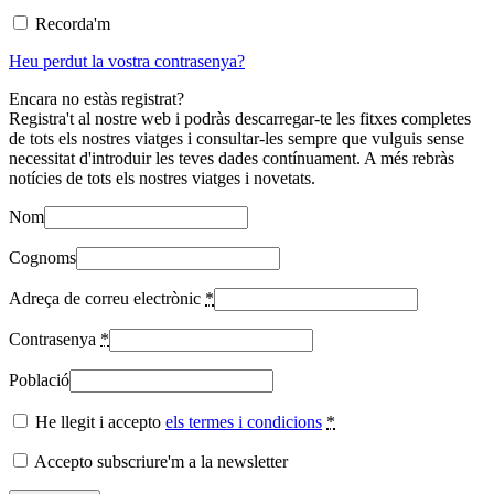
Recorda'm
Heu perdut la vostra contrasenya?
Encara no estàs registrat?
Registra't al nostre web i podràs descarregar-te les fitxes completes
de tots els nostres viatges i consultar-les sempre que vulguis sense
necessitat d'introduir les teves dades contínuament. A més rebràs
notícies de tots els nostres viatges i novetats.
Nom
Cognoms
Adreça de correu electrònic
*
Contrasenya
*
Població
He llegit i accepto
els termes i condicions
*
Accepto subscriure'm a la newsletter