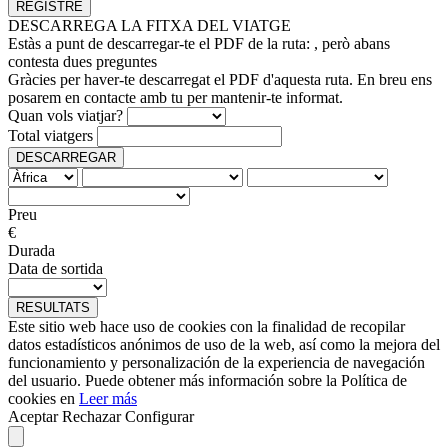
DESCARREGA LA FITXA DEL VIATGE
Estàs a punt de descarregar-te el PDF de la ruta:
, però abans
contesta dues preguntes
Gràcies per haver-te descarregat el PDF d'aquesta ruta. En breu ens
posarem en contacte amb tu per mantenir-te informat.
Quan vols viatjar?
Total viatgers
DESCARREGAR
Preu
€
Durada
Data de sortida
RESULTATS
Este sitio web hace uso de cookies con la finalidad de recopilar
datos estadísticos anónimos de uso de la web, así como la mejora del
funcionamiento y personalización de la experiencia de navegación
del usuario. Puede obtener más información sobre la Política de
cookies en
Leer más
Aceptar
Rechazar
Configurar