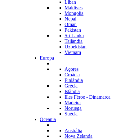
Líban
Maldives
Mongolia
Nepal
Oman
Pakistan
Sri Lanka
Tailàndia
Uzbekistan
Vietnam
Europa
Açores
Croàcia
Finlàndia
Grècia
Islàndia
Illes Fèroe - Dinamarca
Madeira
Noruega
Suècia
Oceania
Austràlia
Nova Zelanda