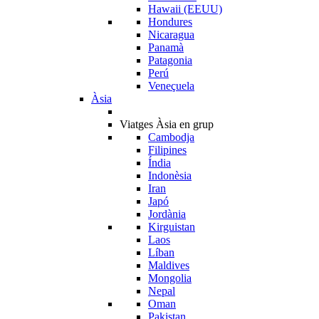
Hawaii (EEUU)
Hondures
Nicaragua
Panamà
Patagonia
Perú
Veneçuela
Àsia
Viatges Àsia en grup
Cambodja
Filipines
Índia
Indonèsia
Iran
Japó
Jordània
Kirguistan
Laos
Líban
Maldives
Mongolia
Nepal
Oman
Pakistan