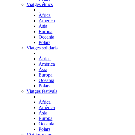
Viatges étnics
Àfrica
Amèrica
Àsia
Europa
Oceania
Polars
Viatges solidaris
Àfrica
Amèrica
Àsia
Europa
Oceania
Polars
Viatges festivals
Àfrica
Amèrica
Àsia
Europa
Oceania
Polars
Viatges natura