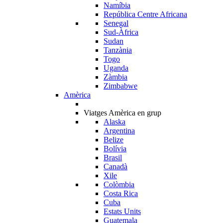
Namíbia
República Centre Africana
Senegal
Sud-Àfrica
Sudan
Tanzània
Togo
Uganda
Zàmbia
Zimbabwe
Amèrica
Viatges Amèrica en grup
Alaska
Argentina
Belize
Bolívia
Brasil
Canadà
Xile
Colòmbia
Costa Rica
Cuba
Estats Units
Guatemala