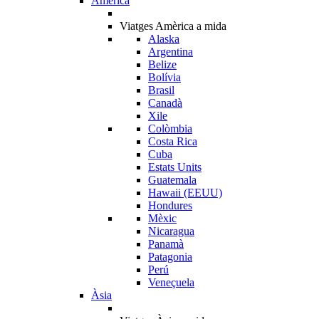
Amèrica
Viatges Amèrica a mida
Alaska
Argentina
Belize
Bolívia
Brasil
Canadà
Xile
Colòmbia
Costa Rica
Cuba
Estats Units
Guatemala
Hawaii (EEUU)
Hondures
Mèxic
Nicaragua
Panamà
Patagonia
Perú
Veneçuela
Àsia