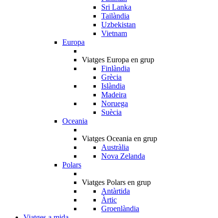
Sri Lanka
Tailàndia
Uzbekistan
Vietnam
Europa
Viatges Europa en grup
Finlàndia
Grècia
Islàndia
Madeira
Noruega
Suècia
Oceania
Viatges Oceania en grup
Austràlia
Nova Zelanda
Polars
Viatges Polars en grup
Antàrtida
Àrtic
Groenlàndia
Viatges a mida