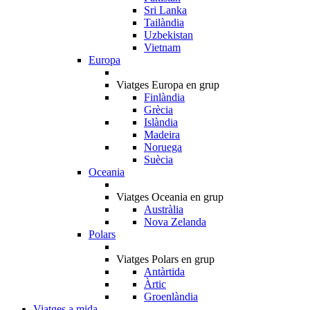
Sri Lanka
Tailàndia
Uzbekistan
Vietnam
Europa
Viatges Europa en grup
Finlàndia
Grècia
Islàndia
Madeira
Noruega
Suècia
Oceania
Viatges Oceania en grup
Austràlia
Nova Zelanda
Polars
Viatges Polars en grup
Antàrtida
Àrtic
Groenlàndia
Viatges a mida