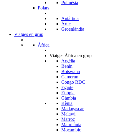
Polinèsia
Polars
Antàrtida
Àrtic
Groenlàndia
Viatges en grup
Àfrica
Viatges Àfrica en grup
Argèlia
Benín
Botswana
Camerun
Congo RDC
Egipte
Etiòpia
Gàmbia
Kènia
Madagascar
Malawi
Marroc
Mauritània
Moçambic