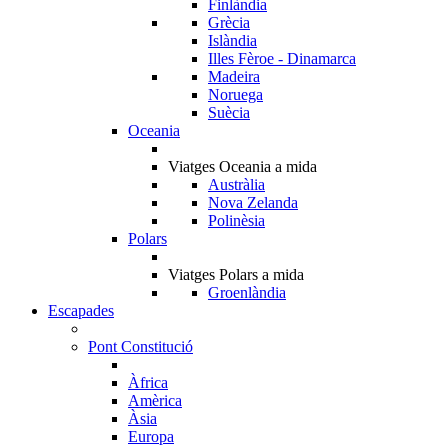
Finlàndia
Grècia
Islàndia
Illes Fèroe - Dinamarca
Madeira
Noruega
Suècia
Oceania
Viatges Oceania a mida
Austràlia
Nova Zelanda
Polinèsia
Polars
Viatges Polars a mida
Groenlàndia
Escapades
Pont Constitució
Àfrica
Amèrica
Àsia
Europa