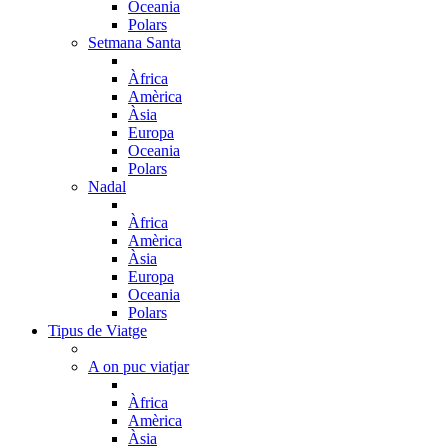
Oceania
Polars
Setmana Santa
Àfrica
Amèrica
Àsia
Europa
Oceania
Polars
Nadal
Àfrica
Amèrica
Àsia
Europa
Oceania
Polars
Tipus de Viatge
A on puc viatjar
Àfrica
Amèrica
Àsia