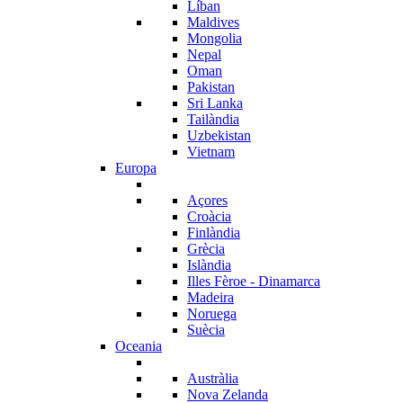
Líban
Maldives
Mongolia
Nepal
Oman
Pakistan
Sri Lanka
Tailàndia
Uzbekistan
Vietnam
Europa
Açores
Croàcia
Finlàndia
Grècia
Islàndia
Illes Fèroe - Dinamarca
Madeira
Noruega
Suècia
Oceania
Austràlia
Nova Zelanda