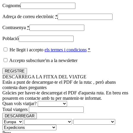
Cognoms
Adreça de correu electrònic
*
Contrasenya
*
Població
He llegit i accepto
els termes i condicions
*
Accepto subscriure'm a la newsletter
DESCARREGA LA FITXA DEL VIATGE
Estàs a punt de descarregar-te el PDF de la ruta:
, però abans
contesta dues preguntes
Gràcies per haver-te descarregat el PDF d'aquesta ruta. En breu ens
posarem en contacte amb tu per mantenir-te informat.
Quan vols viatjar?
Total viatgers
DESCARREGAR
Preu