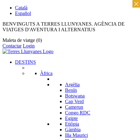
×
Català
Español
BENVINGUTS A TERRES LLUNYANES. AGÈNCIA DE
VIATGES D'AVENTURA I ALTERNATIUS
Maleta de viatge
(0)
Contactar
Login
DESTINS
Àfrica
Argèlia
Benín
Botswana
Cap Verd
Camerun
Congo RDC
Egipte
Etiòpia
Gàmbia
Illa Maurici