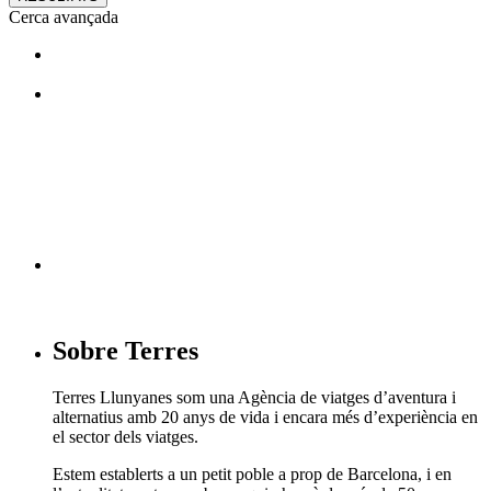
Cerca avançada
T'agraden els nostres viatges?
Segueix-nos en facebook
Sobre Terres
Terres Llunyanes som una Agència de viatges d’aventura i
alternatius amb 20 anys de vida i encara més d’experiència en
el sector dels viatges.
Estem establerts a un petit poble a prop de Barcelona, i en