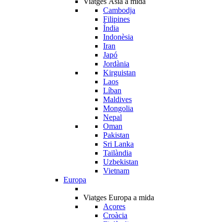
Viatges Àsia a mida
Cambodja
Filipines
Índia
Indonèsia
Iran
Japó
Jordània
Kirguistan
Laos
Líban
Maldives
Mongolia
Nepal
Oman
Pakistan
Sri Lanka
Tailàndia
Uzbekistan
Vietnam
Europa
Viatges Europa a mida
Açores
Croàcia