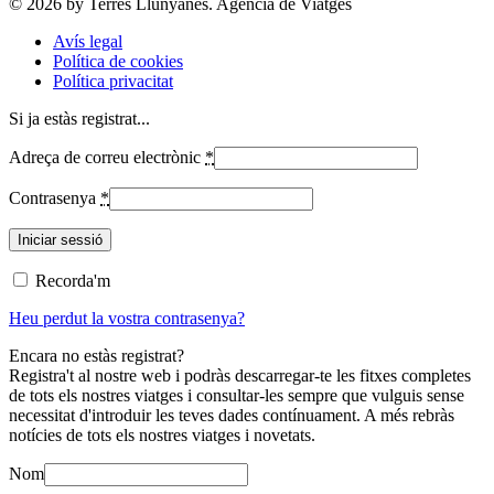
© 2026 by Terres Llunyanes. Agència de Viatges
Avís legal
Política de cookies
Política privacitat
Si ja estàs registrat...
Adreça de correu electrònic
*
Contrasenya
*
Recorda'm
Heu perdut la vostra contrasenya?
Encara no estàs registrat?
Registra't al nostre web i podràs descarregar-te les fitxes completes
de tots els nostres viatges i consultar-les sempre que vulguis sense
necessitat d'introduir les teves dades contínuament. A més rebràs
notícies de tots els nostres viatges i novetats.
Nom