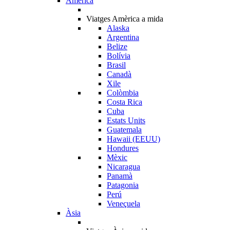
Amèrica
Viatges Amèrica a mida
Alaska
Argentina
Belize
Bolívia
Brasil
Canadà
Xile
Colòmbia
Costa Rica
Cuba
Estats Units
Guatemala
Hawaii (EEUU)
Hondures
Mèxic
Nicaragua
Panamà
Patagonia
Perú
Veneçuela
Àsia