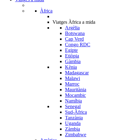
Àfrica
Viatges Àfrica a mida
Argèlia
Botswana
Cap Verd
Congo RDC
Egipte
Etiòpia
Gàmbia
Kènia
Madagascar
Malawi
Marroc
Mauritània
Moçambic
Namíbia
Senegal
Sud-Àfrica
Tanzània
Uganda
Zàmbia
Zimbabwe