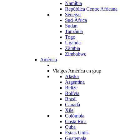
Namíbia
República Centre Africana
Senegal
Sud-Àfrica
Sudan
Tanzània
Togo
Uganda
Zàmbia
Zimbabwe
Amèrica
Viatges Amèrica en grup
Alaska
Argentina
Belize
Bolívia
Brasil
Canadà
Xile
Colòmbia
Costa Rica
Cuba
Estats Units
Guatemala