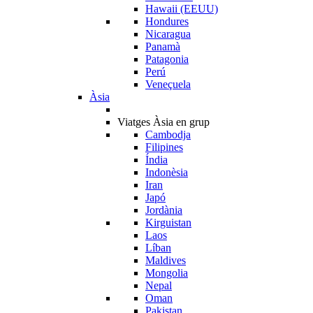
Hawaii (EEUU)
Hondures
Nicaragua
Panamà
Patagonia
Perú
Veneçuela
Àsia
Viatges Àsia en grup
Cambodja
Filipines
Índia
Indonèsia
Iran
Japó
Jordània
Kirguistan
Laos
Líban
Maldives
Mongolia
Nepal
Oman
Pakistan