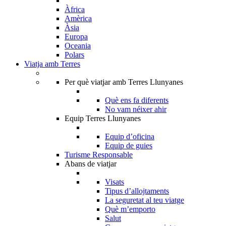
Àfrica
Amèrica
Àsia
Europa
Oceania
Polars
Viatja amb Terres
Per què viatjar amb Terres Llunyanes
Què ens fa diferents
No vam néixer ahir
Equip Terres Llunyanes
Equip d’oficina
Equip de guies
Turisme Responsable
Abans de viatjar
Visats
Tipus d’allojtaments
La seguretat al teu viatge
Què m’emporto
Salut