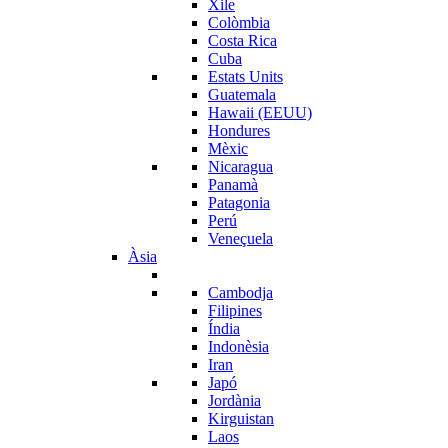
Xile
Colòmbia
Costa Rica
Cuba
Estats Units
Guatemala
Hawaii (EEUU)
Hondures
Mèxic
Nicaragua
Panamà
Patagonia
Perú
Veneçuela
Àsia
Cambodja
Filipines
Índia
Indonèsia
Iran
Japó
Jordània
Kirguistan
Laos