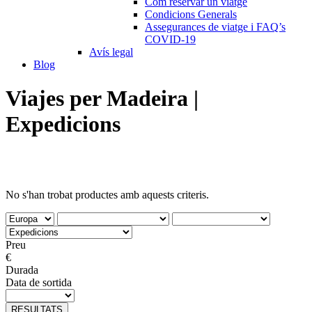
Com reservar un viatge
Condicions Generals
Assegurances de viatge i FAQ’s
COVID-19
Avís legal
Blog
Viajes per Madeira |
Expedicions
No s'han trobat productes amb aquests criteris.
Preu
€
Durada
Data de sortida
RESULTATS