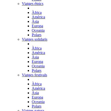
Viatges étnics
Àfrica
Amèrica
Àsia
Europa
Oceania
Polars
Viatges solidaris
Àfrica
Amèrica
Àsia
Europa
Oceania
Polars
Viatges festivals
Àfrica
Amèrica
Àsia
Europa
Oceania
Polars
Viatges natura