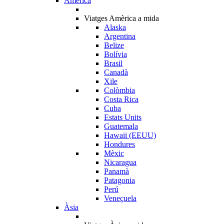
Amèrica
Viatges Amèrica a mida
Alaska
Argentina
Belize
Bolívia
Brasil
Canadà
Xile
Colòmbia
Costa Rica
Cuba
Estats Units
Guatemala
Hawaii (EEUU)
Hondures
Mèxic
Nicaragua
Panamà
Patagonia
Perú
Veneçuela
Àsia