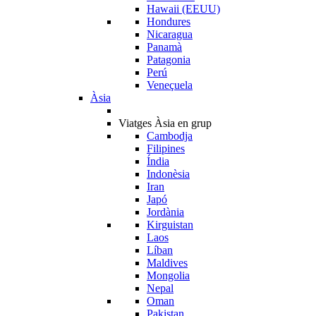
Hawaii (EEUU)
Hondures
Nicaragua
Panamà
Patagonia
Perú
Veneçuela
Àsia
Viatges Àsia en grup
Cambodja
Filipines
Índia
Indonèsia
Iran
Japó
Jordània
Kirguistan
Laos
Líban
Maldives
Mongolia
Nepal
Oman
Pakistan