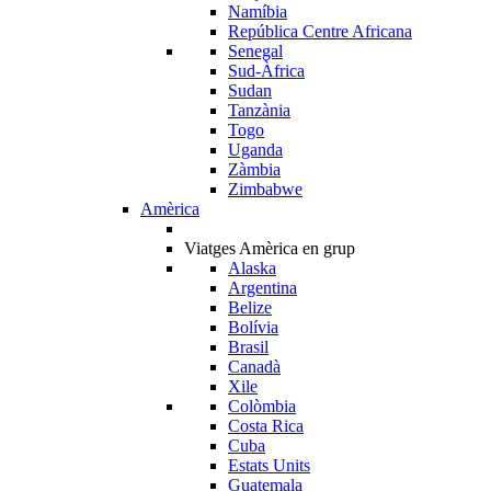
Namíbia
República Centre Africana
Senegal
Sud-Àfrica
Sudan
Tanzània
Togo
Uganda
Zàmbia
Zimbabwe
Amèrica
Viatges Amèrica en grup
Alaska
Argentina
Belize
Bolívia
Brasil
Canadà
Xile
Colòmbia
Costa Rica
Cuba
Estats Units
Guatemala