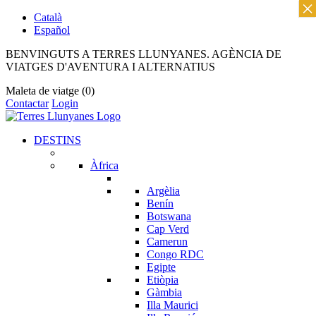
×
Català
Español
BENVINGUTS A TERRES LLUNYANES. AGÈNCIA DE
VIATGES D'AVENTURA I ALTERNATIUS
Maleta de viatge
(0)
Contactar
Login
DESTINS
Àfrica
Argèlia
Benín
Botswana
Cap Verd
Camerun
Congo RDC
Egipte
Etiòpia
Gàmbia
Illa Maurici