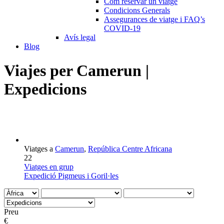
Com reservar un viatge
Condicions Generals
Assegurances de viatge i FAQ’s
COVID-19
Avís legal
Blog
Viajes per Camerun |
Expedicions
Viatges a
Camerun
,
República Centre Africana
22
Viatges en grup
Expedició Pigmeus i Goril·les
Preu
€