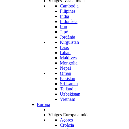
Viatges Àsia a mida
Cambodja
Filipines
Índia
Indonèsia
Iran
Japó
Jordània
Kirguistan
Laos
Líban
Maldives
Mongolia
Nepal
Oman
Pakistan
Sri Lanka
Tailàndia
Uzbekistan
Vietnam
Europa
Viatges Europa a mida
Açores
Croàcia