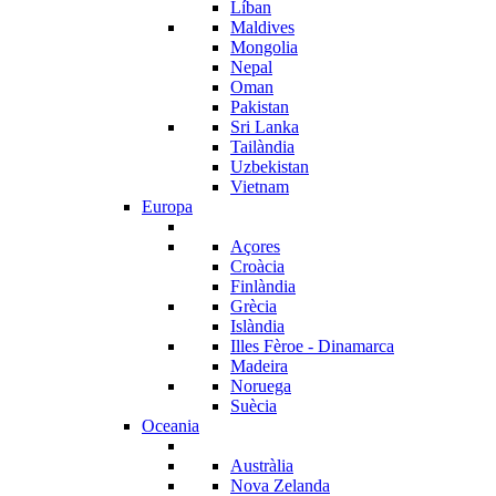
Líban
Maldives
Mongolia
Nepal
Oman
Pakistan
Sri Lanka
Tailàndia
Uzbekistan
Vietnam
Europa
Açores
Croàcia
Finlàndia
Grècia
Islàndia
Illes Fèroe - Dinamarca
Madeira
Noruega
Suècia
Oceania
Austràlia
Nova Zelanda