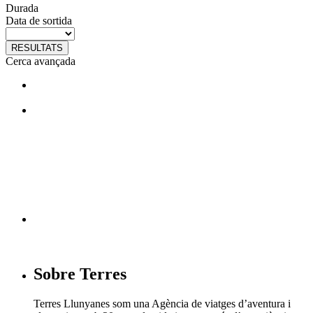
Durada
Data de sortida
RESULTATS
Cerca avançada
T'agraden els nostres viatges?
Segueix-nos en facebook
Sobre Terres
Terres Llunyanes som una Agència de viatges d’aventura i