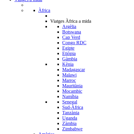
Àfrica
Viatges Àfrica a mida
Argèlia
Botswana
Cap Verd
Congo RDC
Egipte
Etiòpia
Gàmbia
Kènia
Madagascar
Malawi
Marroc
Mauritània
Moçambic
Namíbia
Senegal
Sud-Àfrica
Tanzània
Uganda
Zàmbia
Zimbabwe