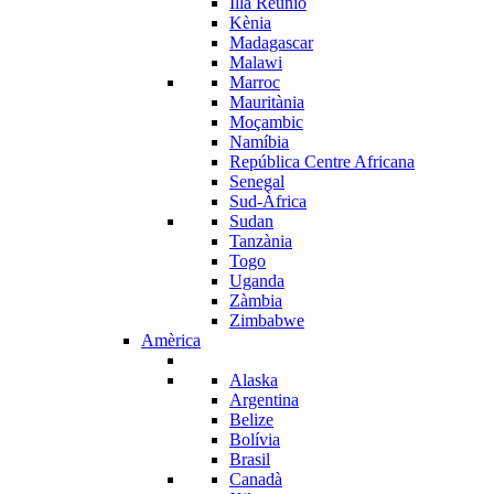
Illa Reunió
Kènia
Madagascar
Malawi
Marroc
Mauritània
Moçambic
Namíbia
República Centre Africana
Senegal
Sud-Àfrica
Sudan
Tanzània
Togo
Uganda
Zàmbia
Zimbabwe
Amèrica
Alaska
Argentina
Belize
Bolívia
Brasil
Canadà