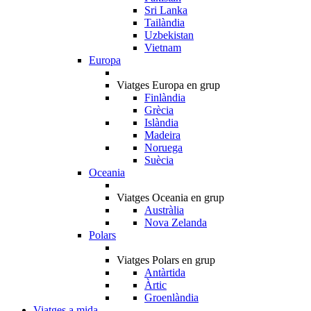
Sri Lanka
Tailàndia
Uzbekistan
Vietnam
Europa
Viatges Europa en grup
Finlàndia
Grècia
Islàndia
Madeira
Noruega
Suècia
Oceania
Viatges Oceania en grup
Austràlia
Nova Zelanda
Polars
Viatges Polars en grup
Antàrtida
Àrtic
Groenlàndia
Viatges a mida