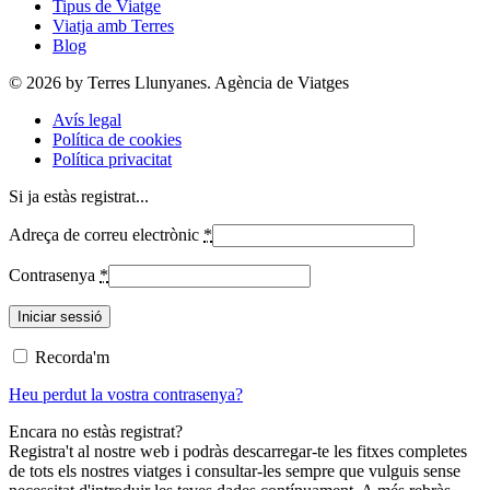
Tipus de Viatge
Viatja amb Terres
Blog
© 2026 by Terres Llunyanes. Agència de Viatges
Avís legal
Política de cookies
Política privacitat
Si ja estàs registrat...
Adreça de correu electrònic
*
Contrasenya
*
Recorda'm
Heu perdut la vostra contrasenya?
Encara no estàs registrat?
Registra't al nostre web i podràs descarregar-te les fitxes completes
de tots els nostres viatges i consultar-les sempre que vulguis sense