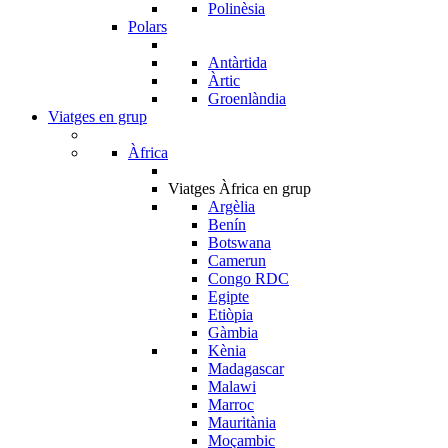
Polinèsia
Polars
Antàrtida
Àrtic
Groenlàndia
Viatges en grup
Àfrica
Viatges Àfrica en grup
Argèlia
Benín
Botswana
Camerun
Congo RDC
Egipte
Etiòpia
Gàmbia
Kènia
Madagascar
Malawi
Marroc
Mauritània
Moçambic