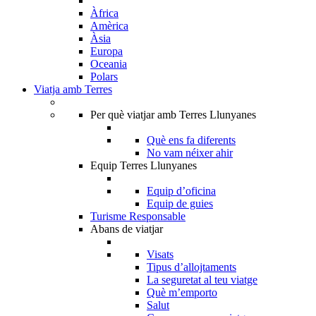
Àfrica
Amèrica
Àsia
Europa
Oceania
Polars
Viatja amb Terres
Per què viatjar amb Terres Llunyanes
Què ens fa diferents
No vam néixer ahir
Equip Terres Llunyanes
Equip d’oficina
Equip de guies
Turisme Responsable
Abans de viatjar
Visats
Tipus d’allojtaments
La seguretat al teu viatge
Què m’emporto
Salut