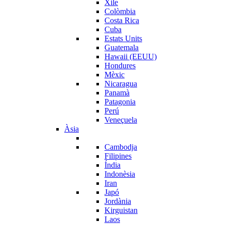
Xile
Colòmbia
Costa Rica
Cuba
Estats Units
Guatemala
Hawaii (EEUU)
Hondures
Mèxic
Nicaragua
Panamà
Patagonia
Perú
Veneçuela
Àsia
Cambodja
Filipines
Índia
Indonèsia
Iran
Japó
Jordània
Kirguistan
Laos