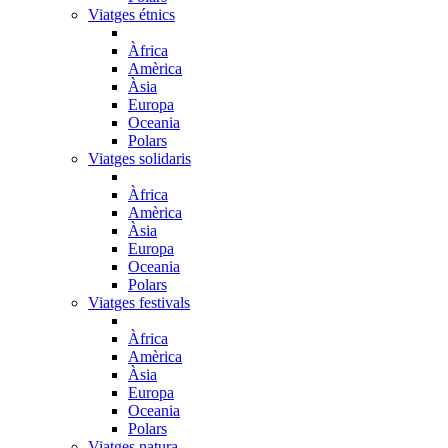
Viatges étnics
Àfrica
Amèrica
Àsia
Europa
Oceania
Polars
Viatges solidaris
Àfrica
Amèrica
Àsia
Europa
Oceania
Polars
Viatges festivals
Àfrica
Amèrica
Àsia
Europa
Oceania
Polars
Viatges natura