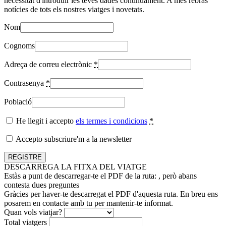
necessitat d'introduir les teves dades contínuament. A més rebràs
notícies de tots els nostres viatges i novetats.
Nom
Cognoms
Adreça de correu electrònic
*
Contrasenya
*
Població
He llegit i accepto
els termes i condicions
*
Accepto subscriure'm a la newsletter
DESCARREGA LA FITXA DEL VIATGE
Estàs a punt de descarregar-te el PDF de la ruta:
, però abans
contesta dues preguntes
Gràcies per haver-te descarregat el PDF d'aquesta ruta. En breu ens
posarem en contacte amb tu per mantenir-te informat.
Quan vols viatjar?
Total viatgers