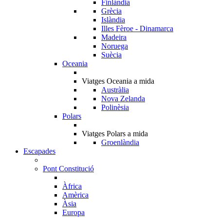
Finlàndia
Grècia
Islàndia
Illes Fèroe - Dinamarca
Madeira
Noruega
Suècia
Oceania
Viatges Oceania a mida
Austràlia
Nova Zelanda
Polinèsia
Polars
Viatges Polars a mida
Groenlàndia
Escapades
Pont Constitució
Àfrica
Amèrica
Àsia
Europa