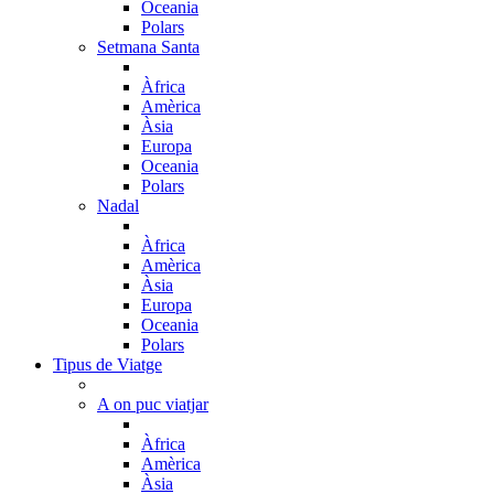
Oceania
Polars
Setmana Santa
Àfrica
Amèrica
Àsia
Europa
Oceania
Polars
Nadal
Àfrica
Amèrica
Àsia
Europa
Oceania
Polars
Tipus de Viatge
A on puc viatjar
Àfrica
Amèrica
Àsia