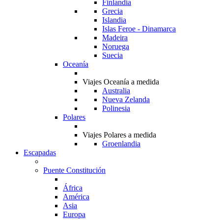
Finlandia
Grecia
Islandia
Islas Feroe - Dinamarca
Madeira
Noruega
Suecia
Oceanía
Viajes Oceanía a medida
Australia
Nueva Zelanda
Polinesia
Polares
Viajes Polares a medida
Groenlandia
Escapadas
Puente Constitución
África
América
Asia
Europa