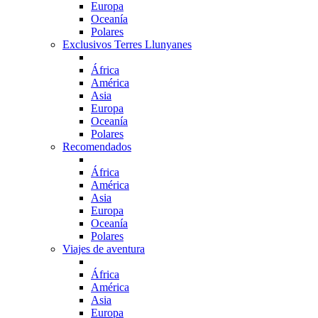
Europa
Oceanía
Polares
Exclusivos Terres Llunyanes
África
América
Asia
Europa
Oceanía
Polares
Recomendados
África
América
Asia
Europa
Oceanía
Polares
Viajes de aventura
África
América
Asia
Europa