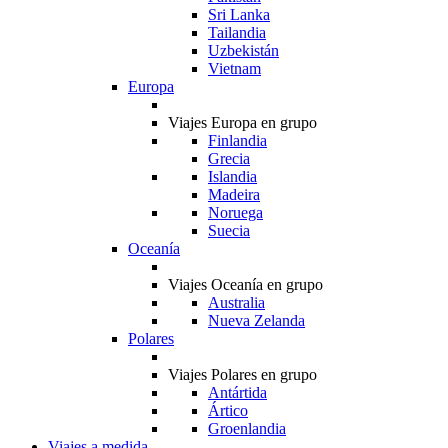
Sri Lanka
Tailandia
Uzbekistán
Vietnam
Europa
Viajes Europa en grupo
Finlandia
Grecia
Islandia
Madeira
Noruega
Suecia
Oceanía
Viajes Oceanía en grupo
Australia
Nueva Zelanda
Polares
Viajes Polares en grupo
Antártida
Ártico
Groenlandia
Viajes a medida