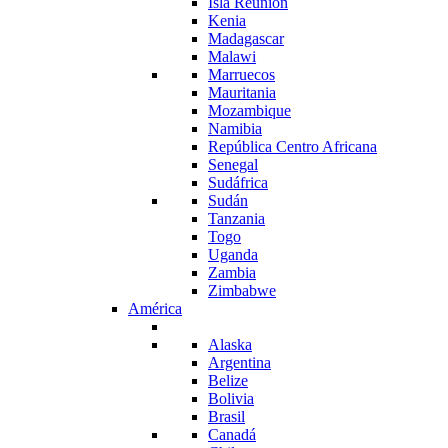
Isla Reunión
Kenia
Madagascar
Malawi
Marruecos
Mauritania
Mozambique
Namibia
República Centro Africana
Senegal
Sudáfrica
Sudán
Tanzania
Togo
Uganda
Zambia
Zimbabwe
América
Alaska
Argentina
Belize
Bolivia
Brasil
Canadá