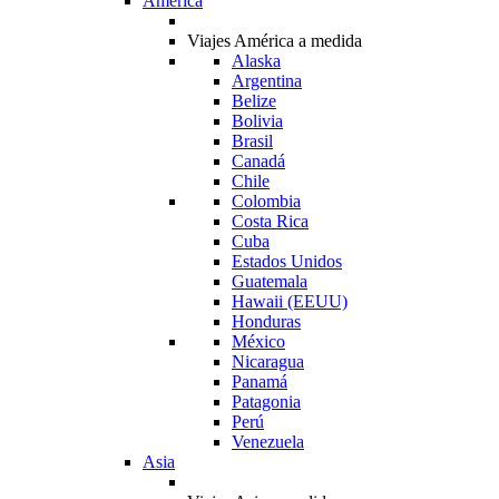
América
Viajes América a medida
Alaska
Argentina
Belize
Bolivia
Brasil
Canadá
Chile
Colombia
Costa Rica
Cuba
Estados Unidos
Guatemala
Hawaii (EEUU)
Honduras
México
Nicaragua
Panamá
Patagonia
Perú
Venezuela
Asia