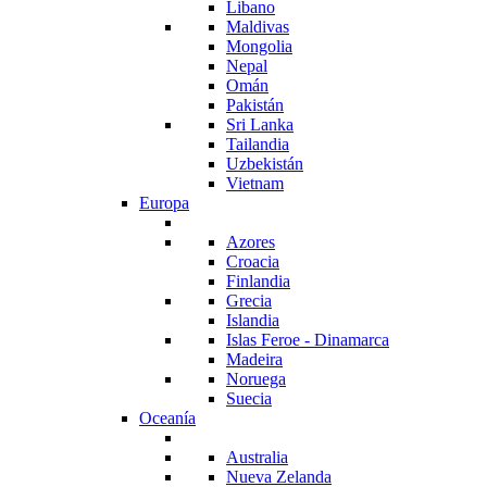
Libano
Maldivas
Mongolia
Nepal
Omán
Pakistán
Sri Lanka
Tailandia
Uzbekistán
Vietnam
Europa
Azores
Croacia
Finlandia
Grecia
Islandia
Islas Feroe - Dinamarca
Madeira
Noruega
Suecia
Oceanía
Australia
Nueva Zelanda