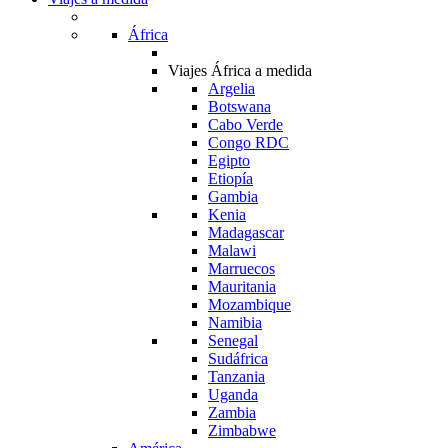
África
Viajes África a medida
Argelia
Botswana
Cabo Verde
Congo RDC
Egipto
Etiopía
Gambia
Kenia
Madagascar
Malawi
Marruecos
Mauritania
Mozambique
Namibia
Senegal
Sudáfrica
Tanzania
Uganda
Zambia
Zimbabwe