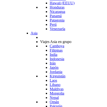
Hawaii (EEUU)
Honduras
Nicaragua
Panamá
Patagonia
Perú
Venezuela
Asia
Viajes Asia en grupo
Camboya
Filipinas
India
Indonesia
Irán
Japón
Jordania
Kirguistán
Laos
Libano
Maldivas
Mongolia
Nepal
Omán
Pakistán