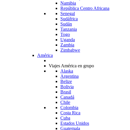
Namibia
República Centro Africana
Senegal
Sudáfrica
Sudán
Tanzania
Togo
Uganda
Zambia
Zimbabwe
América
Viajes América en grupo
Alaska
Argentina
Belize
Bolivia
Brasil
Canadá
Chile
Colombia
Costa Rica
Cuba
Estados Unidos
Guatemala