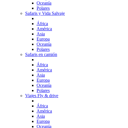
Oceanía
Polares
Safaris y Vida Salvaje
África
América
Asia
Europa
Oceanía
Polares
Safaris en camión
África
América
Asia
Europa
Oceanía
Polares
Viajes Fly & drive
África
América
Asia
Europa
Oceanía