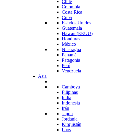
Chile
Colombia
Costa Rica
Cuba
Estados Unidos
Guatemala
Hawaii (EEUU)
Honduras
México
Nicaragua
Panamá
Patagonia
Perú
Venezuela
Asia
Camboya
Filipinas
India
Indonesia
Irán
Japón
Jordania
Kirguistán
Laos