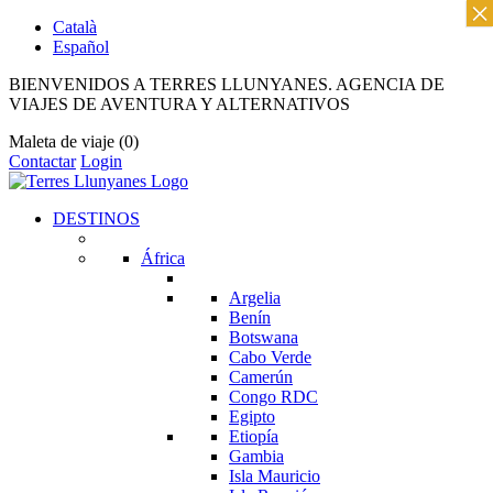
×
Català
Español
BIENVENIDOS A TERRES LLUNYANES. AGENCIA DE
VIAJES DE AVENTURA Y ALTERNATIVOS
Maleta de viaje
(0)
Contactar
Login
DESTINOS
África
Argelia
Benín
Botswana
Cabo Verde
Camerún
Congo RDC
Egipto
Etiopía
Gambia
Isla Mauricio