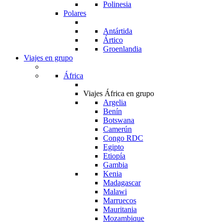
Polinesia
Polares
Antártida
Ártico
Groenlandia
Viajes en grupo
África
Viajes África en grupo
Argelia
Benín
Botswana
Camerún
Congo RDC
Egipto
Etiopía
Gambia
Kenia
Madagascar
Malawi
Marruecos
Mauritania
Mozambique