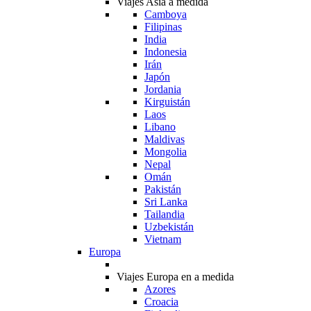
Viajes Asia a medida
Camboya
Filipinas
India
Indonesia
Irán
Japón
Jordania
Kirguistán
Laos
Libano
Maldivas
Mongolia
Nepal
Omán
Pakistán
Sri Lanka
Tailandia
Uzbekistán
Vietnam
Europa
Viajes Europa en a medida
Azores
Croacia