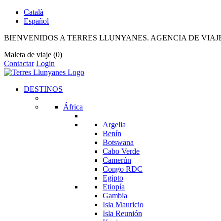
Català
Español
BIENVENIDOS A TERRES LLUNYANES. AGENCIA DE VIAJ
Maleta de viaje
(0)
Contactar
Login
DESTINOS
África
Argelia
Benín
Botswana
Cabo Verde
Camerún
Congo RDC
Egipto
Etiopía
Gambia
Isla Mauricio
Isla Reunión