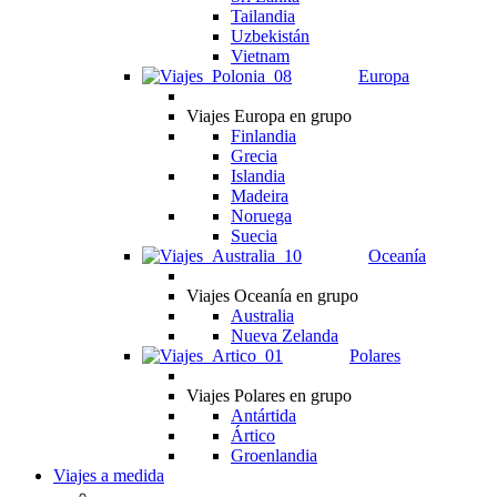
Tailandia
Uzbekistán
Vietnam
Europa
Viajes Europa en grupo
Finlandia
Grecia
Islandia
Madeira
Noruega
Suecia
Oceanía
Viajes Oceanía en grupo
Australia
Nueva Zelanda
Polares
Viajes Polares en grupo
Antártida
Ártico
Groenlandia
Viajes a medida