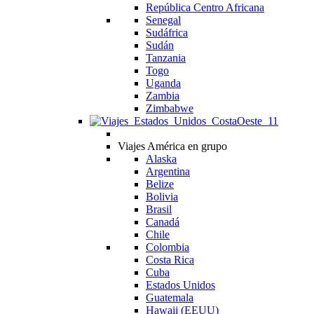
República Centro Africana
Senegal
Sudáfrica
Sudán
Tanzania
Togo
Uganda
Zambia
Zimbabwe
Viajes América en grupo
Alaska
Argentina
Belize
Bolivia
Brasil
Canadá
Chile
Colombia
Costa Rica
Cuba
Estados Unidos
Guatemala
Hawaii (EEUU)