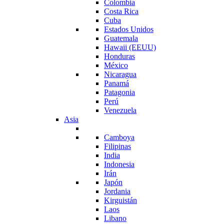
Colombia
Costa Rica
Cuba
Estados Unidos
Guatemala
Hawaii (EEUU)
Honduras
México
Nicaragua
Panamá
Patagonia
Perú
Venezuela
Asia
Camboya
Filipinas
India
Indonesia
Irán
Japón
Jordania
Kirguistán
Laos
Libano