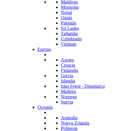
Maldivas
Mongolia
Nepal
Omán
Pakistán
Sri Lanka
Tailandia
Uzbekistán
Vietnam
Europa
Azores
Croacia
Finlandia
Grecia
Islandia
Islas Feroe - Dinamarca
Madeira
Noruega
Suecia
Oceanía
Australia
Nueva Zelanda
Polinesia