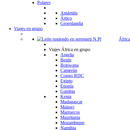
Polares
Antártida
Ártico
Groenlandia
Viajes en grupo
Áfric
Viajes África en grupo
Argelia
Benín
Botswana
Camerún
Congo RDC
Egipto
Etiopía
Gambia
Kenia
Madagascar
Malawi
Marruecos
Mauritania
Mozambique
Namibia