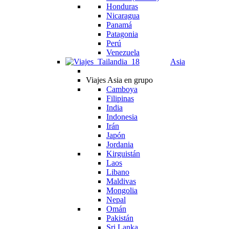
Honduras
Nicaragua
Panamá
Patagonia
Perú
Venezuela
Asia
Viajes Asia en grupo
Camboya
Filipinas
India
Indonesia
Irán
Japón
Jordania
Kirguistán
Laos
Libano
Maldivas
Mongolia
Nepal
Omán
Pakistán
Sri Lanka