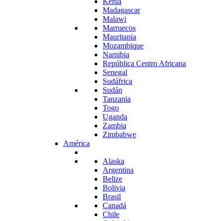
Kenia
Madagascar
Malawi
Marruecos
Mauritania
Mozambique
Namibia
República Centro Africana
Senegal
Sudáfrica
Sudán
Tanzania
Togo
Uganda
Zambia
Zimbabwe
América
Alaska
Argentina
Belize
Bolivia
Brasil
Canadá
Chile