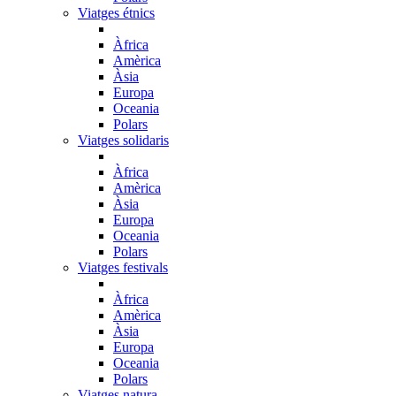
Viatges étnics
Àfrica
Amèrica
Àsia
Europa
Oceania
Polars
Viatges solidaris
Àfrica
Amèrica
Àsia
Europa
Oceania
Polars
Viatges festivals
Àfrica
Amèrica
Àsia
Europa
Oceania
Polars
Viatges natura