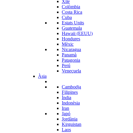
Xile
Colòmbia
Costa Rica
Cuba
Estats Units
Guatemala
Hawaii (EEUU)
Hondures
Mèxic
Nicaragua
Panamà
Patagonia
Perú
Veneçuela
Àsia
Cambodja
Filipines
Índia
Indonèsia
Iran
Japó
Jordània
Kirguistan
Laos