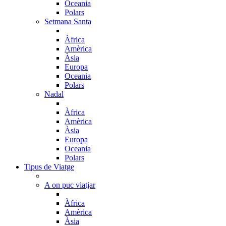
Oceania
Polars
Setmana Santa
Àfrica
Amèrica
Àsia
Europa
Oceania
Polars
Nadal
Àfrica
Amèrica
Àsia
Europa
Oceania
Polars
Tipus de Viatge
A on puc viatjar
Àfrica
Amèrica
Àsia