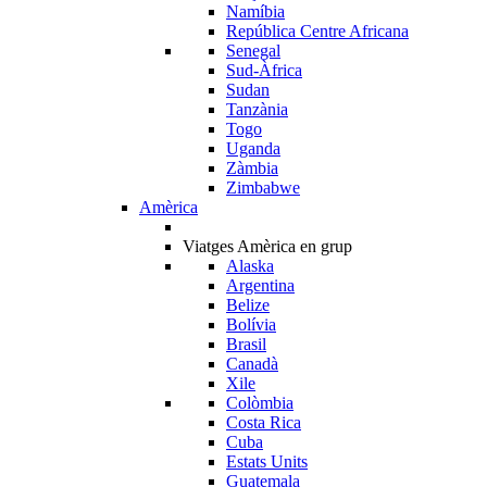
Namíbia
República Centre Africana
Senegal
Sud-Àfrica
Sudan
Tanzània
Togo
Uganda
Zàmbia
Zimbabwe
Amèrica
Viatges Amèrica en grup
Alaska
Argentina
Belize
Bolívia
Brasil
Canadà
Xile
Colòmbia
Costa Rica
Cuba
Estats Units
Guatemala