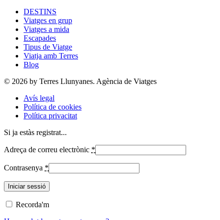
DESTINS
Viatges en grup
Viatges a mida
Escapades
Tipus de Viatge
Viatja amb Terres
Blog
© 2026 by Terres Llunyanes. Agència de Viatges
Avís legal
Política de cookies
Política privacitat
Si ja estàs registrat...
Adreça de correu electrònic
*
Contrasenya
*
Recorda'm