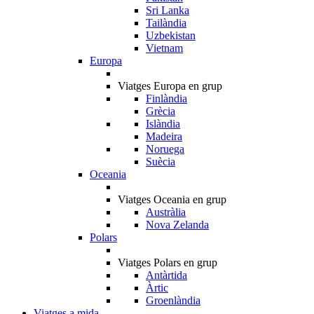
Sri Lanka
Tailàndia
Uzbekistan
Vietnam
Europa
Viatges Europa en grup
Finlàndia
Grècia
Islàndia
Madeira
Noruega
Suècia
Oceania
Viatges Oceania en grup
Austràlia
Nova Zelanda
Polars
Viatges Polars en grup
Antàrtida
Àrtic
Groenlàndia
Viatges a mida