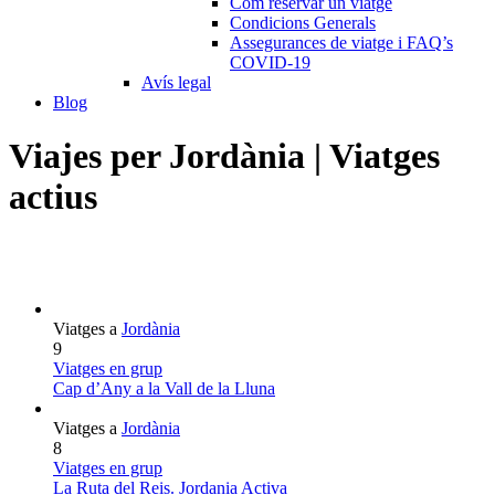
Com reservar un viatge
Condicions Generals
Assegurances de viatge i FAQ’s
COVID-19
Avís legal
Blog
Viajes per Jordània | Viatges
actius
Viatges a
Jordània
9
Viatges en grup
Cap d’Any a la Vall de la Lluna
Viatges a
Jordània
8
Viatges en grup
La Ruta del Reis. Jordania Activa