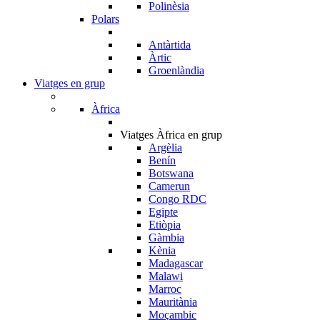
Polinèsia
Polars
Antàrtida
Àrtic
Groenlàndia
Viatges en grup
Àfrica
Viatges Àfrica en grup
Argèlia
Benín
Botswana
Camerun
Congo RDC
Egipte
Etiòpia
Gàmbia
Kènia
Madagascar
Malawi
Marroc
Mauritània
Moçambic