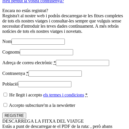
Heu perdut la vostra contrasenya?
Encara no estàs registrat?
Registra't al nostre web i podràs descarregar-te les fitxes completes
de tots els nostres viatges i consultar-les sempre que vulguis sense
necessitat d'introduir les teves dades contínuament. A més rebràs
notícies de tots els nostres viatges i novetats.
Nom
Cognoms
Adreça de correu electrònic
*
Contrasenya
*
Població
He llegit i accepto
els termes i condicions
*
Accepto subscriure'm a la newsletter
DESCARREGA LA FITXA DEL VIATGE
Estàs a punt de descarregar-te el PDF de la ruta:
, però abans