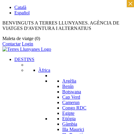
×
Català
Español
BENVINGUTS A TERRES LLUNYANES. AGÈNCIA DE
VIATGES D'AVENTURA I ALTERNATIUS
Maleta de viatge
(0)
Contactar
Login
DESTINS
Àfrica
Argèlia
Benín
Botswana
Cap Verd
Camerun
Congo RDC
Egipte
Etiòpia
Gàmbia
Illa Maurici