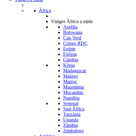
Àfrica
Viatges Àfrica a mida
Argèlia
Botswana
Cap Verd
Congo RDC
Egipte
Etiòpia
Gàmbia
Kènia
Madagascar
Malawi
Marroc
Mauritània
Moçambic
Namíbia
Senegal
Sud-Àfrica
Tanzània
Uganda
Zàmbia
Zimbabwe