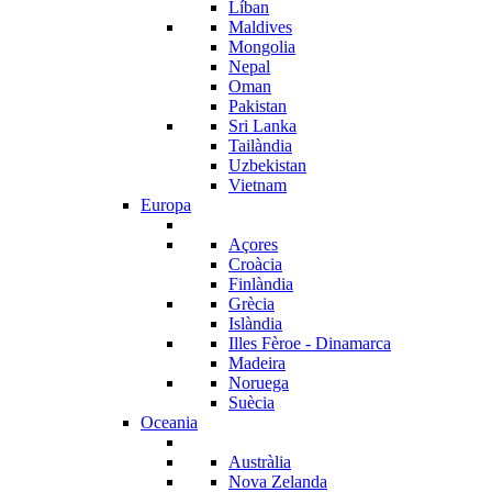
Líban
Maldives
Mongolia
Nepal
Oman
Pakistan
Sri Lanka
Tailàndia
Uzbekistan
Vietnam
Europa
Açores
Croàcia
Finlàndia
Grècia
Islàndia
Illes Fèroe - Dinamarca
Madeira
Noruega
Suècia
Oceania
Austràlia
Nova Zelanda