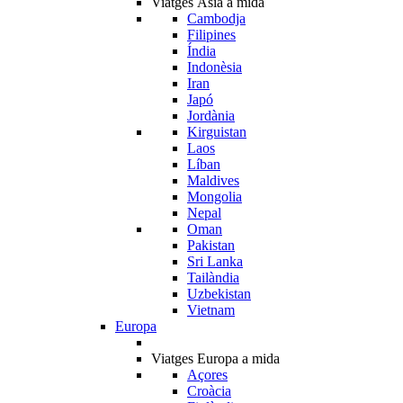
Viatges Àsia a mida
Cambodja
Filipines
Índia
Indonèsia
Iran
Japó
Jordània
Kirguistan
Laos
Líban
Maldives
Mongolia
Nepal
Oman
Pakistan
Sri Lanka
Tailàndia
Uzbekistan
Vietnam
Europa
Viatges Europa a mida
Açores
Croàcia