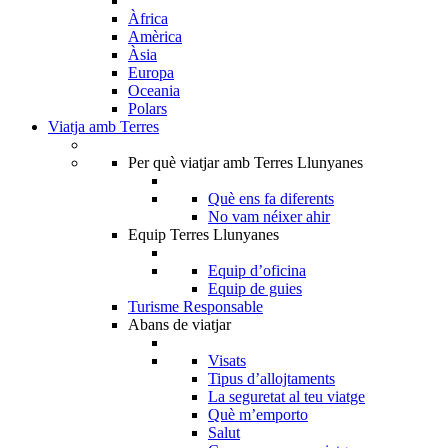
Àfrica
Amèrica
Àsia
Europa
Oceania
Polars
Viatja amb Terres
Per què viatjar amb Terres Llunyanes
Què ens fa diferents
No vam néixer ahir
Equip Terres Llunyanes
Equip d’oficina
Equip de guies
Turisme Responsable
Abans de viatjar
Visats
Tipus d’allojtaments
La seguretat al teu viatge
Què m’emporto
Salut