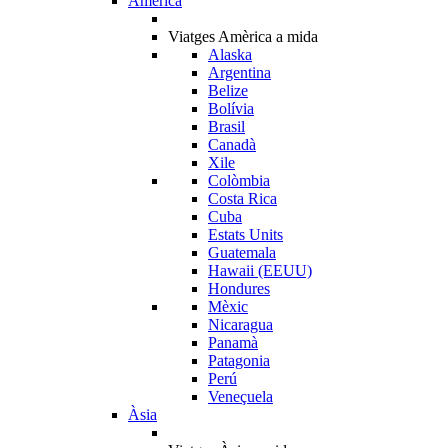
Amèrica
Viatges Amèrica a mida
Alaska
Argentina
Belize
Bolívia
Brasil
Canadà
Xile
Colòmbia
Costa Rica
Cuba
Estats Units
Guatemala
Hawaii (EEUU)
Hondures
Mèxic
Nicaragua
Panamà
Patagonia
Perú
Veneçuela
Àsia