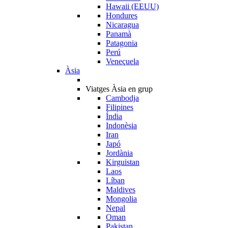
Hawaii (EEUU)
Hondures
Nicaragua
Panamà
Patagonia
Perú
Veneçuela
Àsia
Viatges Àsia en grup
Cambodja
Filipines
Índia
Indonèsia
Iran
Japó
Jordània
Kirguistan
Laos
Líban
Maldives
Mongolia
Nepal
Oman
Pakistan