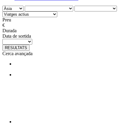
Preu
€
Durada
Data de sortida
RESULTATS
Cerca avançada
T'agraden els nostres viatges?
Segueix-nos en facebook