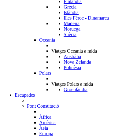
Finlàndia
Grècia
Islàndia
Illes Fèroe - Dinamarca
Madeira
Noruega
Suècia
Oceania
Viatges Oceania a mida
Austràlia
Nova Zelanda
Polinèsia
Polars
Viatges Polars a mida
Groenlàndia
Escapades
Pont Constitució
Àfrica
Amèrica
Àsia
Europa