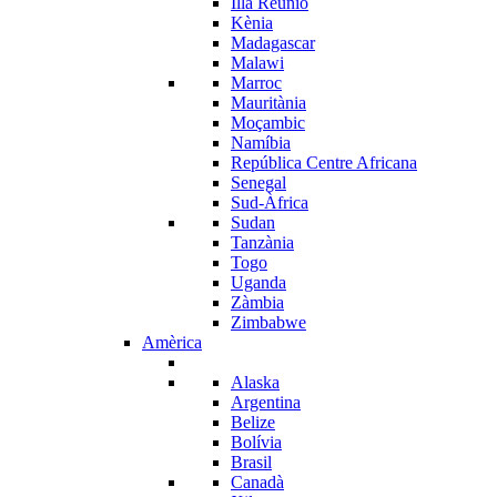
Illa Reunió
Kènia
Madagascar
Malawi
Marroc
Mauritània
Moçambic
Namíbia
República Centre Africana
Senegal
Sud-Àfrica
Sudan
Tanzània
Togo
Uganda
Zàmbia
Zimbabwe
Amèrica
Alaska
Argentina
Belize
Bolívia
Brasil
Canadà