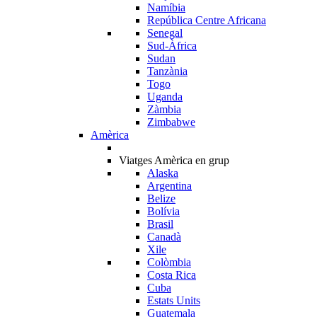
Namíbia
República Centre Africana
Senegal
Sud-Àfrica
Sudan
Tanzània
Togo
Uganda
Zàmbia
Zimbabwe
Amèrica
Viatges Amèrica en grup
Alaska
Argentina
Belize
Bolívia
Brasil
Canadà
Xile
Colòmbia
Costa Rica
Cuba
Estats Units
Guatemala