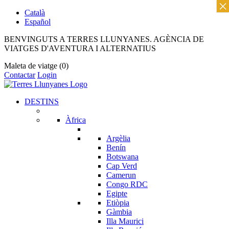
×
Català
Español
BENVINGUTS A TERRES LLUNYANES. AGÈNCIA DE
VIATGES D'AVENTURA I ALTERNATIUS
Maleta de viatge
(0)
Contactar
Login
DESTINS
Àfrica
Argèlia
Benín
Botswana
Cap Verd
Camerun
Congo RDC
Egipte
Etiòpia
Gàmbia
Illa Maurici