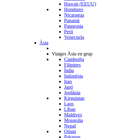
Hawaii (EEUU)
Hondures
Nicaragua
Panamà
Patagonia
Perú
Veneçuela
Àsia
Viatges Àsia en grup
Cambodja
Filipines
Índia
Indonèsia
Iran
Japó
Jordània
Kirguistan
Laos
Líban
Maldives
Mongolia
Nepal
Oman
Pakistan