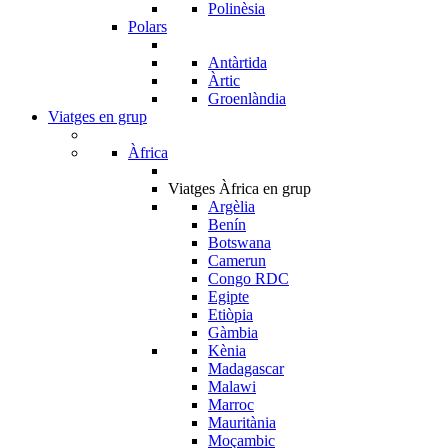
Polinèsia
Polars
Antàrtida
Àrtic
Groenlàndia
Viatges en grup
Àfrica
Viatges Àfrica en grup
Argèlia
Benín
Botswana
Camerun
Congo RDC
Egipte
Etiòpia
Gàmbia
Kènia
Madagascar
Malawi
Marroc
Mauritània
Moçambic