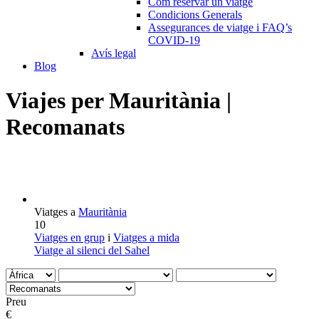
Com reservar un viatge
Condicions Generals
Assegurances de viatge i FAQ’s
COVID-19
Avís legal
Blog
Viajes per Mauritània |
Recomanats
Viatges a
Mauritània
10
Viatges en grup
i
Viatges a mida
Viatge al silenci del Sahel
Preu
€