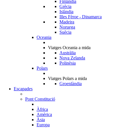
Finlàndia
Grècia
Islàndia
Illes Fèroe - Dinamarca
Madeira
Noruega
Suècia
Oceania
Viatges Oceania a mida
Austràlia
Nova Zelanda
Polinèsia
Polars
Viatges Polars a mida
Groenlàndia
Escapades
Pont Constitució
Àfrica
Amèrica
Àsia
Europa