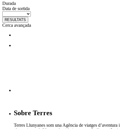
Durada
Data de sortida
RESULTATS
Cerca avançada
T'agraden els nostres viatges?
Segueix-nos en facebook
Sobre Terres
Terres Llunyanes som una Agència de viatges d’aventura i