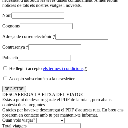
necessitat d'introduir les teves dades contínuament. A més rebràs
notícies de tots els nostres viatges i novetats.
Nom
Cognoms
Adreça de correu electrònic
*
Contrasenya
*
Població
He llegit i accepto
els termes i condicions
*
Accepto subscriure'm a la newsletter
DESCARREGA LA FITXA DEL VIATGE
Estàs a punt de descarregar-te el PDF de la ruta:
, però abans
contesta dues preguntes
Gràcies per haver-te descarregat el PDF d'aquesta ruta. En breu ens
posarem en contacte amb tu per mantenir-te informat.
Quan vols viatjar?
Total viatgers