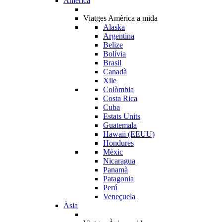
Amèrica
Viatges Amèrica a mida
Alaska
Argentina
Belize
Bolívia
Brasil
Canadà
Xile
Colòmbia
Costa Rica
Cuba
Estats Units
Guatemala
Hawaii (EEUU)
Hondures
Mèxic
Nicaragua
Panamà
Patagonia
Perú
Veneçuela
Àsia