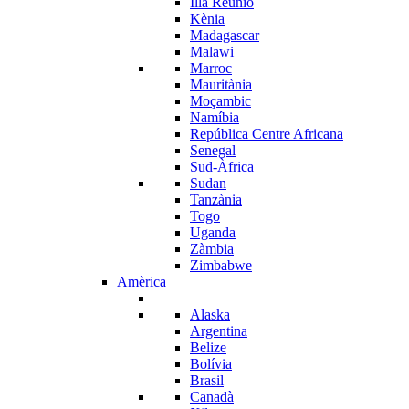
Illa Reunió
Kènia
Madagascar
Malawi
Marroc
Mauritània
Moçambic
Namíbia
República Centre Africana
Senegal
Sud-Àfrica
Sudan
Tanzània
Togo
Uganda
Zàmbia
Zimbabwe
Amèrica
Alaska
Argentina
Belize
Bolívia
Brasil
Canadà