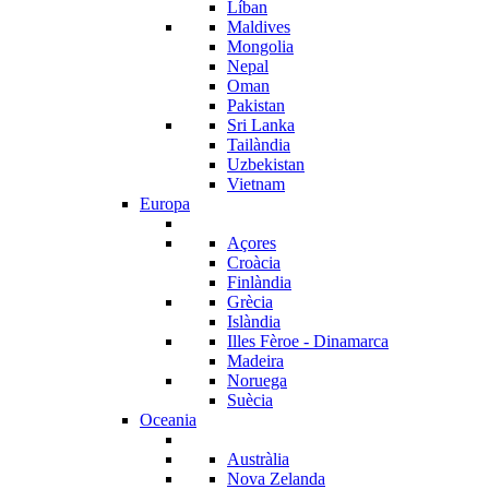
Líban
Maldives
Mongolia
Nepal
Oman
Pakistan
Sri Lanka
Tailàndia
Uzbekistan
Vietnam
Europa
Açores
Croàcia
Finlàndia
Grècia
Islàndia
Illes Fèroe - Dinamarca
Madeira
Noruega
Suècia
Oceania
Austràlia
Nova Zelanda