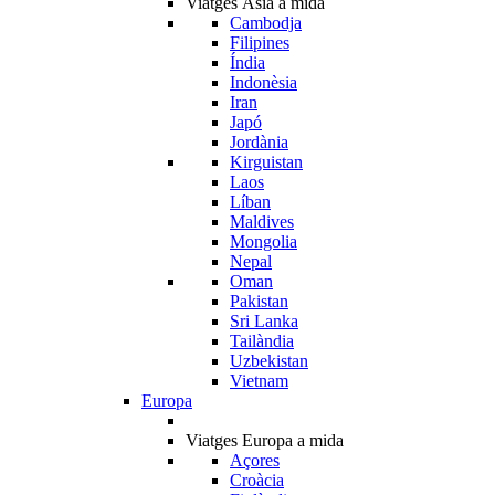
Viatges Àsia a mida
Cambodja
Filipines
Índia
Indonèsia
Iran
Japó
Jordània
Kirguistan
Laos
Líban
Maldives
Mongolia
Nepal
Oman
Pakistan
Sri Lanka
Tailàndia
Uzbekistan
Vietnam
Europa
Viatges Europa a mida
Açores
Croàcia