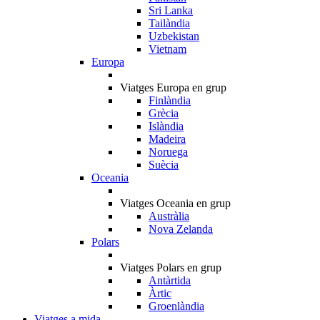
Sri Lanka
Tailàndia
Uzbekistan
Vietnam
Europa
Viatges Europa en grup
Finlàndia
Grècia
Islàndia
Madeira
Noruega
Suècia
Oceania
Viatges Oceania en grup
Austràlia
Nova Zelanda
Polars
Viatges Polars en grup
Antàrtida
Àrtic
Groenlàndia
Viatges a mida