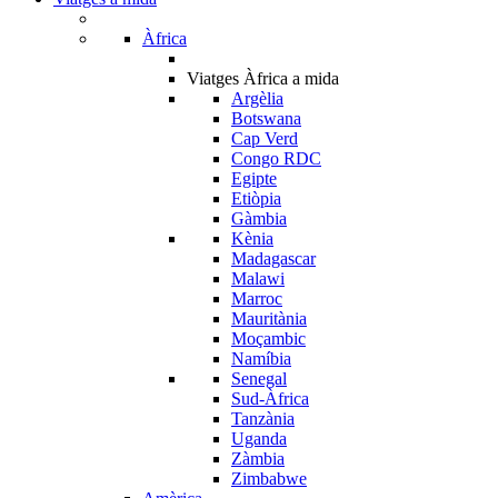
Àfrica
Viatges Àfrica a mida
Argèlia
Botswana
Cap Verd
Congo RDC
Egipte
Etiòpia
Gàmbia
Kènia
Madagascar
Malawi
Marroc
Mauritània
Moçambic
Namíbia
Senegal
Sud-Àfrica
Tanzània
Uganda
Zàmbia
Zimbabwe