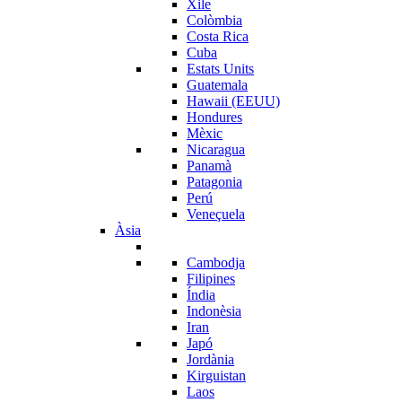
Xile
Colòmbia
Costa Rica
Cuba
Estats Units
Guatemala
Hawaii (EEUU)
Hondures
Mèxic
Nicaragua
Panamà
Patagonia
Perú
Veneçuela
Àsia
Cambodja
Filipines
Índia
Indonèsia
Iran
Japó
Jordània
Kirguistan
Laos