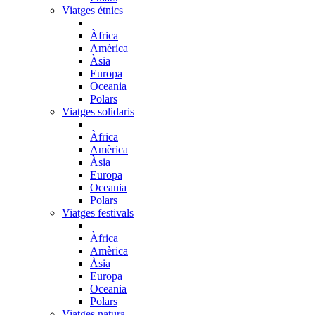
Viatges étnics
Àfrica
Amèrica
Àsia
Europa
Oceania
Polars
Viatges solidaris
Àfrica
Amèrica
Àsia
Europa
Oceania
Polars
Viatges festivals
Àfrica
Amèrica
Àsia
Europa
Oceania
Polars
Viatges natura