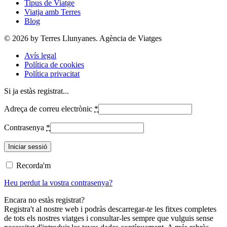
Tipus de Viatge
Viatja amb Terres
Blog
© 2026 by Terres Llunyanes. Agència de Viatges
Avís legal
Política de cookies
Política privacitat
Si ja estàs registrat...
Adreça de correu electrònic
*
Contrasenya
*
Recorda'm
Heu perdut la vostra contrasenya?
Encara no estàs registrat?
Registra't al nostre web i podràs descarregar-te les fitxes completes
de tots els nostres viatges i consultar-les sempre que vulguis sense