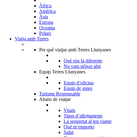
Àfrica
Amèrica
Àsia
Europa
Oceania
Polars
Viatja amb Terres
Per què viatjar amb Terres Llunyanes
Què ens fa diferents
No vam néixer ahir
Equip Terres Llunyanes
Equip d’oficina
Equip de guies
Turisme Responsable
Abans de viatjar
Visats
Tipus d’allojtaments
La seguretat al teu viatge
Què m’emporto
Salut