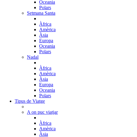
Oceania
Polars
Setmana Santa
Àfrica
Amèrica
Àsia
Europa
Oceania
Polars
Nadal
Àfrica
Amèrica
Àsia
Europa
Oceania
Polars
Tipus de Viatge
A on puc viatjar
Àfrica
Amèrica
Àsia